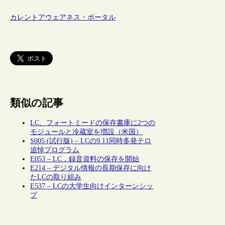
カレントアウェアネス・ポータル
類似の記事
LC、フォートミードの保存書庫に2つの
モジュールと冷蔵室を増設（米国）
S005 (試行版) – LCの9.11同時多発テロ
追悼プログラム
E053 – LC，録音資料の保存を開始
E214 – デジタル情報の長期保存に向け
たLCの取り組み
E537 – LCの大学生向けインターンシッ
プ