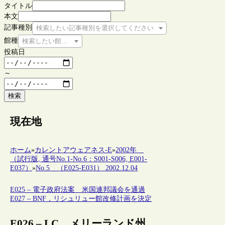
タイトル
本文
記事種別
検索したい記事種別を選択してください
館種
検索したい館種を選択してください
投稿日
～
検索
現在地
ホーム
»
カレントアウェアネス-E
»
2002年
（試行版, 通号No.1-No.6：S001-S006, E001-
E037）
»
No.5 （E025-E031） 2002.12.04
E025 – 電子政府法案 米国連邦議会を通過
E027 – BNF，リシュリュー館改修計画を決定
E026 – LC，メリーランド州