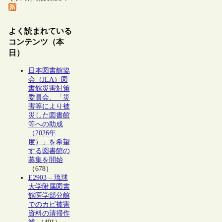
よく読まれている
コンテンツ（本
日）
日本図書館協
会（JLA）図
書館災害対策
委員会、「災
害等により被
災した図書館
等への助成
（2026年
度）」を希望
する図書館の
募集を開始
（678）
E2903 – 琉球
大学附属図書
館医学部分館
でのカビ被害
資料の清掃作