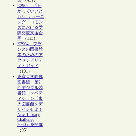
業
（491）
E2902 – 「わ
かっていいと
も!」：ラーニ
ング・コモン
ズにおける学
際交流支援企
画
（113）
E2904 – フラ
ンスの図書館
等のためのア
クセシビリテ
ィ・ガイド
（101）
東京大学附属
図書館、第2
回デジタル図
書館コンペテ
ィション「東
大図書館をデ
ザインせよ！
Next Library
Challenge
2030」を開催
（95）