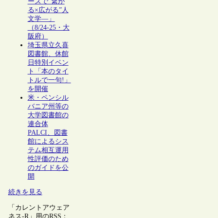
ーズで“繋が
る×広がる”人
文学―」
（8/24-25・大
阪府）
埼玉県立久喜
図書館、休館
日特別イベン
ト「本のタイ
トルで一句!」
を開催
米・ペンシル
バニア州等の
大学図書館の
連合体
PALCI、図書
館によるシス
テム相互運用
性評価のため
のガイドを公
開
続きを見る
「カレントアウェア
ネス-R」用のRSS：