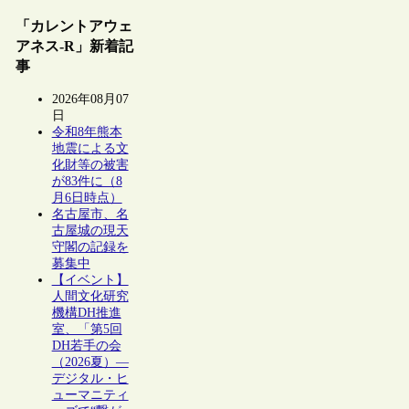
「カレントアウェ
アネス-R」新着記
事
2026年08月07
日
令和8年熊本
地震による文
化財等の被害
が83件に（8
月6日時点）
名古屋市、名
古屋城の現天
守閣の記録を
募集中
【イベント】
人間文化研究
機構DH推進
室、「第5回
DH若手の会
（2026夏）―
デジタル・ヒ
ューマニティ