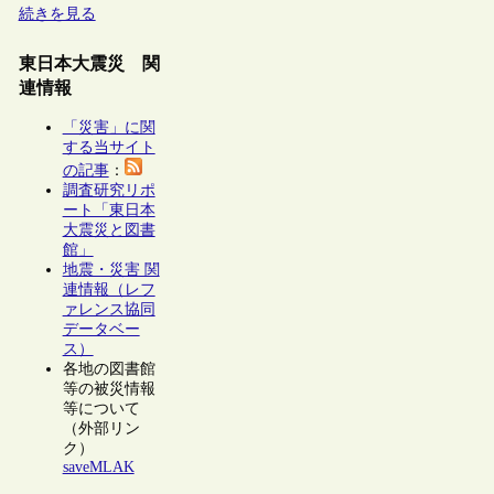
続きを見る
東日本大震災 関
連情報
「災害」に関
する当サイト
の記事
：
調査研究リポ
ート「東日本
大震災と図書
館」
地震・災害 関
連情報（レフ
ァレンス協同
データベー
ス）
各地の図書館
等の被災情報
等について
（外部リン
ク）
saveMLAK