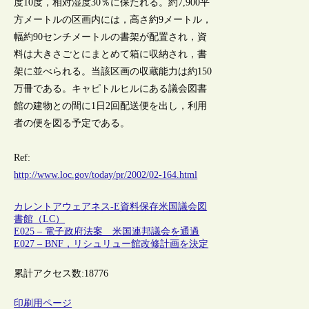
度10度，相対湿度30％に保たれる。約7,900平
方メートルの区画内には，高さ約9メートル，
幅約90センチメートルの書架が配置され，資
料は大きさごとにまとめて箱に収納され，書
架に並べられる。当該区画の収蔵能力は約150
万冊である。キャピトルヒルにある議会図書
館の建物との間に1日2回配送便を出し，利用
者の便を図る予定である。
Ref:
http://www.loc.gov/today/pr/2002/02-164.html
カレントアウェアネス-E
資料保存
米国議会図
書館（LC）
E025 – 電子政府法案 米国連邦議会を通過
E027 – BNF，リシュリュー館改修計画を決定
累計アクセス数:
18776
印刷用ページ