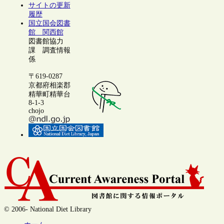
サイトの更新
履歴
国立国会図書
館 関西館
図書館協力
課 調査情報
係
〒619-0287
京都府相楽郡
精華町精華台
8-1-3
chojo
© 2006- National Diet Library