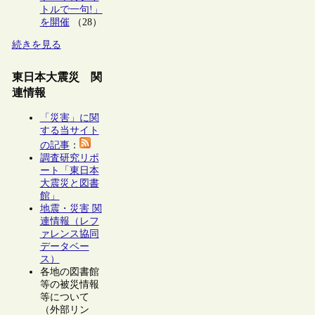
トルで一句!」
を開催
（28）
続きを見る
東日本大震災 関
連情報
「災害」に関
する当サイト
の記事
：
調査研究リポ
ート「東日本
大震災と図書
館」
地震・災害 関
連情報（レフ
ァレンス協同
データベー
ス）
各地の図書館
等の被災情報
等について
（外部リン