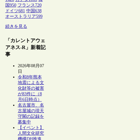
国
950
フランス
720
ドイツ
681
中国
638
オーストラリア
599
続きを見る
「カレントアウェ
アネス-R」新着記
事
2026年08月07
日
令和8年熊本
地震による文
化財等の被害
が83件に（8
月6日時点）
名古屋市、名
古屋城の現天
守閣の記録を
募集中
【イベント】
人間文化研究
機構DH推進