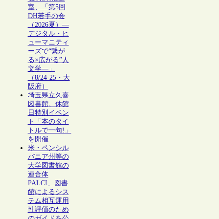
室、「第5回
DH若手の会
（2026夏）―
デジタル・ヒ
ューマニティ
ーズで“繋が
る×広がる”人
文学―」
（8/24-25・大
阪府）
埼玉県立久喜
図書館、休館
日特別イベン
ト「本のタイ
トルで一句!」
を開催
米・ペンシル
バニア州等の
大学図書館の
連合体
PALCI、図書
館によるシス
テム相互運用
性評価のため
のガイドを公