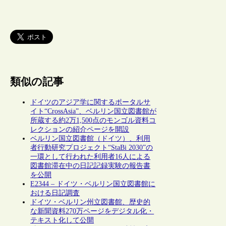
類似の記事
ドイツのアジア学に関するポータルサ
イト“CrossAsia”、ベルリン国立図書館が
所蔵する約2万1,500点のモンゴル資料コ
レクションの紹介ページを開設
ベルリン国立図書館（ドイツ）、利用
者行動研究プロジェクト“StaBi 2030”の
一環として行われた利用者16人による
図書館滞在中の日記記録実験の報告書
を公開
E2344 – ドイツ・ベルリン国立図書館に
おける日記調査
ドイツ・ベルリン州立図書館、歴史的
な新聞資料270万ページをデジタル化・
テキスト化して公開