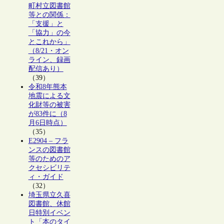
町村立図書館
等との関係：
「支援」と
「協力」の今
とこれから」
（8/21・オン
ライン、録画
配信あり）
（39）
令和8年熊本
地震による文
化財等の被害
が83件に（8
月6日時点）
（35）
E2904 – フラ
ンスの図書館
等のためのア
クセシビリテ
ィ・ガイド
（32）
埼玉県立久喜
図書館、休館
日特別イベン
ト「本のタイ