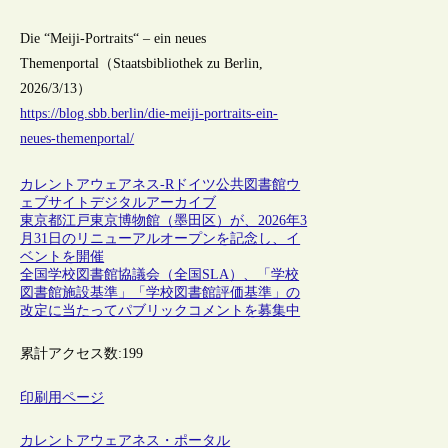
Die “Meiji-Portraits“ – ein neues
Themenportal（Staatsbibliothek zu Berlin,
2026/3/13）
https://blog.sbb.berlin/die-meiji-portraits-ein-
neues-themenportal/
カレントアウェアネス-R
ドイツ
公共図書館
ウ
ェブサイト
デジタルアーカイブ
東京都江戸東京博物館（墨田区）が、2026年3
月31日のリニューアルオープンを記念し、イ
ベントを開催
全国学校図書館協議会（全国SLA）、「学校
図書館施設基準」「学校図書館評価基準」の
改定に当たってパブリックコメントを募集中
累計アクセス数:
199
印刷用ページ
カレントアウェアネス・ポータル