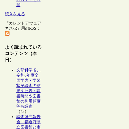
開
続きを見る
「カレントアウェア
ネス-R」用のRSS：
よく読まれている
コンテンツ（本
日）
文部科学省、
令和8年度全
国学力・学習
状況調査の結
果を公表：読
書時間や図書
館の利用頻度
等も調査
（43）
調査研究報告
会「都道府県
立図書館と市