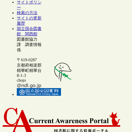
サイトポリシ
ー
検索の方法
サイトの更新
履歴
国立国会図書
館 関西館
図書館協力
課 調査情報
係
〒619-0287
京都府相楽郡
精華町精華台
8-1-3
chojo