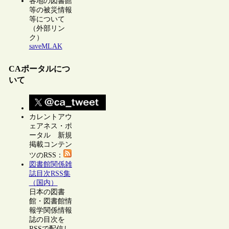
各地の図書館
等の被災情報
等について
（外部リン
ク）
saveMLAK
CAポータルにつ
いて
カレントアウ
ェアネス・ポ
ータル 新規
掲載コンテン
ツのRSS：
図書館関係雑
誌目次RSS集
（国内）
日本の図書
館・図書館情
報学関係情報
誌の目次を
RSSで配信し