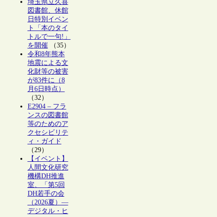
埼玉県立久喜
図書館、休館
日特別イベン
ト「本のタイ
トルで一句!」
を開催
（35）
令和8年熊本
地震による文
化財等の被害
が83件に（8
月6日時点）
（32）
E2904 – フラ
ンスの図書館
等のためのア
クセシビリテ
ィ・ガイド
（29）
【イベント】
人間文化研究
機構DH推進
室、「第5回
DH若手の会
（2026夏）―
デジタル・ヒ