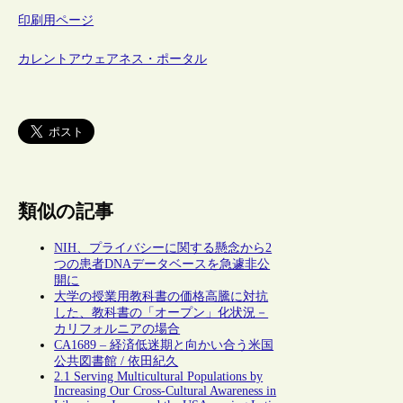
印刷用ページ
カレントアウェアネス・ポータル
類似の記事
NIH、プライバシーに関する懸念から2
つの患者DNAデータベースを急遽非公
開に
大学の授業用教科書の価格高騰に対抗
した、教科書の「オープン」化状況－
カリフォルニアの場合
CA1689 – 経済低迷期と向かい合う米国
公共図書館 / 依田紀久
2.1 Serving Multicultural Populations by
Increasing Our Cross-Cultural Awareness in