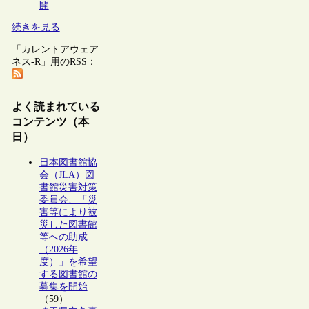
開
続きを見る
「カレントアウェア
ネス-R」用のRSS：
よく読まれている
コンテンツ（本
日）
日本図書館協
会（JLA）図
書館災害対策
委員会、「災
害等により被
災した図書館
等への助成
（2026年
度）」を希望
する図書館の
募集を開始
（59）