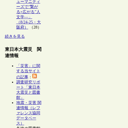
ューマニティ
ーズで“繋が
る×広がる”人
文学―」
（8/24-25・大
阪府）
（28）
続きを見る
東日本大震災 関
連情報
「災害」に関
する当サイト
の記事
：
調査研究リポ
ート「東日本
大震災と図書
館」
地震・災害 関
連情報（レフ
ァレンス協同
データベー
ス）