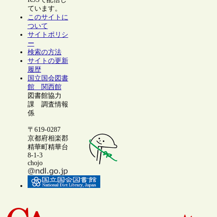
ています。
このサイトに
ついて
サイトポリシ
ー
検索の方法
サイトの更新
履歴
国立国会図書
館 関西館
図書館協力
課 調査情報
係
〒619-0287
京都府相楽郡
精華町精華台
8-1-3
chojo