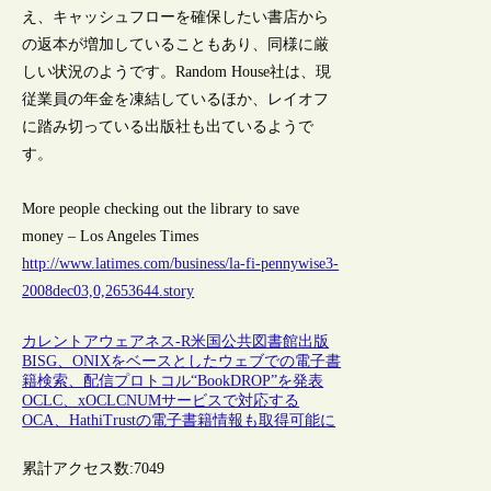
え、キャッシュフローを確保したい書店から
の返本が増加していることもあり、同様に厳
しい状況のようです。Random House社は、現
従業員の年金を凍結しているほか、レイオフ
に踏み切っている出版社も出ているようで
す。
More people checking out the library to save
money – Los Angeles Times
http://www.latimes.com/business/la-fi-pennywise3-
2008dec03,0,2653644.story
カレントアウェアネス-R
米国
公共図書館
出版
BISG、ONIXをベースとしたウェブでの電子書
籍検索、配信プロトコル“BookDROP”を発表
OCLC、xOCLCNUMサービスで対応する
OCA、HathiTrustの電子書籍情報も取得可能に
累計アクセス数:
7049