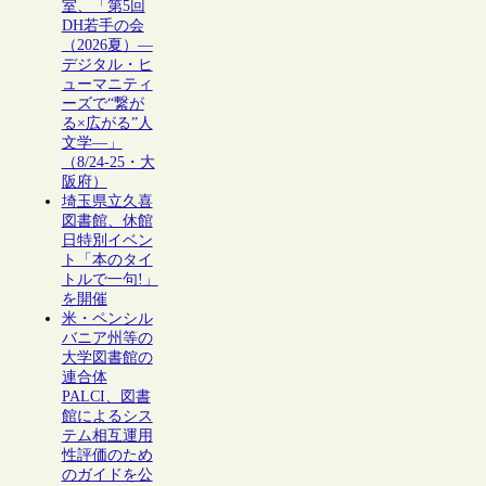
室、「第5回
DH若手の会
（2026夏）―
デジタル・ヒ
ューマニティ
ーズで“繋が
る×広がる”人
文学―」
（8/24-25・大
阪府）
埼玉県立久喜
図書館、休館
日特別イベン
ト「本のタイ
トルで一句!」
を開催
米・ペンシル
バニア州等の
大学図書館の
連合体
PALCI、図書
館によるシス
テム相互運用
性評価のため
のガイドを公