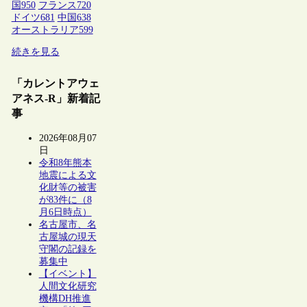
国
950
フランス
720
ドイツ
681
中国
638
オーストラリア
599
続きを見る
「カレントアウェ
アネス-R」新着記
事
2026年08月07
日
令和8年熊本
地震による文
化財等の被害
が83件に（8
月6日時点）
名古屋市、名
古屋城の現天
守閣の記録を
募集中
【イベント】
人間文化研究
機構DH推進