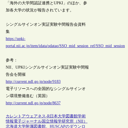
「海外の大学間認証連携とUPKI」のほか、参
加各大学の状況が報告されています。
シングルサインオン実証実験中間報告会資料
集
https://upki-
portal.nii.ac.jp/item/idata/odatao/SSO_mid_session_ref/SSO_mid_session
参考：
NII、UPKIシングルサインオン実証実験中間報
告会を開催
http://current.ndl.go.jp/node/9183
電子リソースへの全国的なシングルサインオ
ン環境整備進む（英国）
http://current.ndl.go.jp/node/8637
カレントアウェアネス-R
日本
大学図書館
学術
情報
電子ジャーナル
国立情報学研究所（NII）
北海道大学附属図書館、HUSCAPのダウンロ