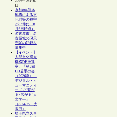
2026年08月07
日
令和8年熊本
地震による文
化財等の被害
が83件に（8
月6日時点）
名古屋市、名
古屋城の現天
守閣の記録を
募集中
【イベント】
人間文化研究
機構DH推進
室、「第5回
DH若手の会
（2026夏）―
デジタル・ヒ
ューマニティ
ーズで“繋が
る×広がる”人
文学―」
（8/24-25・大
阪府）
埼玉県立久喜