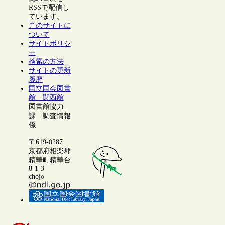
RSSで配信し
ています。
このサイトに
ついて
サイトポリシ
ー
検索の方法
サイトの更新
履歴
国立国会図書
館 関西館
図書館協力
課 調査情報
係
〒619-0287
京都府相楽郡
精華町精華台
8-1-3
chojo