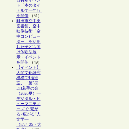
日特別イベン
ト「本のタイ
トルで一句!」
を開催
（51）
町田市立中央
図書館、空中
映像技術「空
中コンピュー
ター」を活用
した子ども向
け体験型展
示・イベント
を開催
（49）
【イベント】
人間文化研究
機構DH推進
室、「第5回
DH若手の会
（2026夏）―
デジタル・ヒ
ューマニティ
ーズで“繋が
る×広がる”人
文学―」
（8/24-25・大