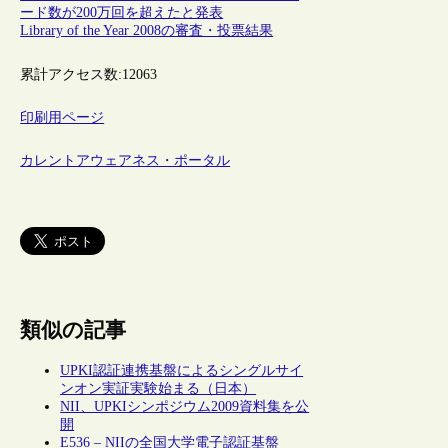
ード数が200万回を超えたと発表
Library of the Year 2008の審査・投票結果
累計アクセス数:
12063
印刷用ページ
カレントアウェアネス・ポータル
類似の記事
UPKI認証連携基盤によるシングルサイ
ンオン実証実験始まる（日本）
NII、UPKIシンポジウム2009資料集を公
開
E536 – NIIの全国大学電子認証基盤