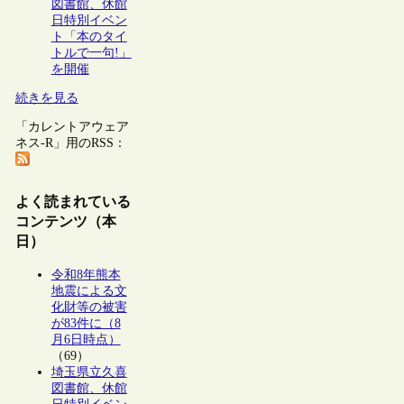
図書館、休館
日特別イベン
ト「本のタイ
トルで一句!」
を開催
続きを見る
「カレントアウェア
ネス-R」用のRSS：
よく読まれている
コンテンツ（本
日）
令和8年熊本
地震による文
化財等の被害
が83件に（8
月6日時点）
（69）
埼玉県立久喜
図書館、休館