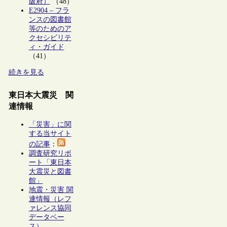
阪府）
（48）
E2904 – フラ
ンスの図書館
等のためのア
クセシビリテ
ィ・ガイド
（41）
続きを見る
東日本大震災 関
連情報
「災害」に関
する当サイト
の記事
：
調査研究リポ
ート「東日本
大震災と図書
館」
地震・災害 関
連情報（レフ
ァレンス協同
データベー
ス）