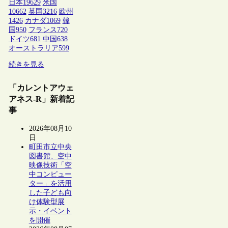
日本
19629
米国
10662
英国
3216
欧州
1426
カナダ
1069
韓
国
950
フランス
720
ドイツ
681
中国
638
オーストラリア
599
続きを見る
「カレントアウェ
アネス-R」新着記
事
2026年08月10
日
町田市立中央
図書館、空中
映像技術「空
中コンピュー
ター」を活用
した子ども向
け体験型展
示・イベント
を開催