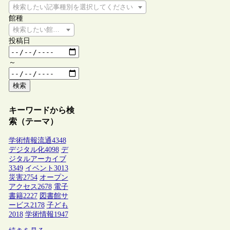
検索したい記事種別を選択してください
館種
検索したい館種を選択してください
投稿日
～
検索
キーワードから検
索（テーマ）
学術情報流通
4348
デジタル化
4098
デ
ジタルアーカイブ
3349
イベント
3013
災害
2754
オープン
アクセス
2678
電子
書籍
2227
図書館サ
ービス
2178
子ども
2018
学術情報
1947