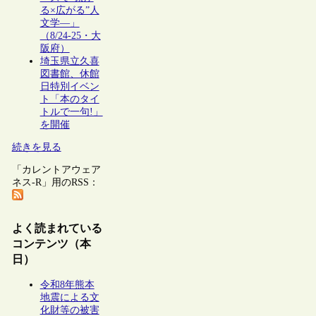
る×広がる”人
文学―」
（8/24-25・大
阪府）
埼玉県立久喜
図書館、休館
日特別イベン
ト「本のタイ
トルで一句!」
を開催
続きを見る
「カレントアウェア
ネス-R」用のRSS：
よく読まれている
コンテンツ（本
日）
令和8年熊本
地震による文
化財等の被害