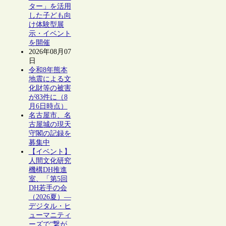
ター」を活用
した子ども向
け体験型展
示・イベント
を開催
2026年08月07
日
令和8年熊本
地震による文
化財等の被害
が83件に（8
月6日時点）
名古屋市、名
古屋城の現天
守閣の記録を
募集中
【イベント】
人間文化研究
機構DH推進
室、「第5回
DH若手の会
（2026夏）―
デジタル・ヒ
ューマニティ
ーズで“繋が