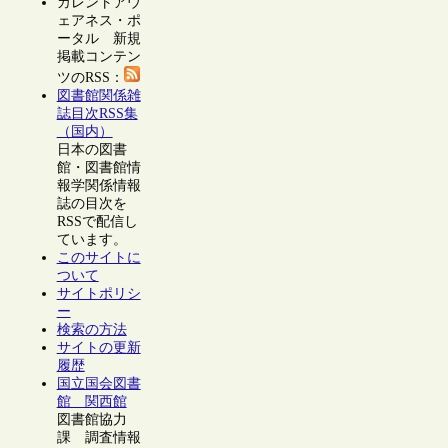
カレントアウ
ェアネス・ポ
ータル 新規
掲載コンテン
ツのRSS：
図書館関係雑
誌目次RSS集
（国内）
日本の図書
館・図書館情
報学関係情報
誌の目次を
RSSで配信し
ています。
このサイトに
ついて
サイトポリシ
ー
検索の方法
サイトの更新
履歴
国立国会図書
館 関西館
図書館協力
課 調査情報