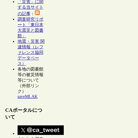
「災害」に関
する当サイト
の記事
：
調査研究リポ
ート「東日本
大震災と図書
館」
地震・災害 関
連情報（レフ
ァレンス協同
データベー
ス）
各地の図書館
等の被災情報
等について
（外部リン
ク）
saveMLAK
CAポータルにつ
いて