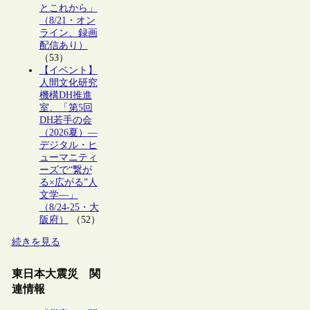
とこれから」
（8/21・オン
ライン、録画
配信あり）
（53）
【イベント】
人間文化研究
機構DH推進
室、「第5回
DH若手の会
（2026夏）―
デジタル・ヒ
ューマニティ
ーズで“繋が
る×広がる”人
文学―」
（8/24-25・大
阪府）
（52）
続きを見る
東日本大震災 関
連情報