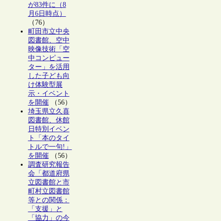
が83件に（8
月6日時点）
（76）
町田市立中央
図書館、空中
映像技術「空
中コンピュー
ター」を活用
した子ども向
け体験型展
示・イベント
を開催
（56）
埼玉県立久喜
図書館、休館
日特別イベン
ト「本のタイ
トルで一句!」
を開催
（56）
調査研究報告
会「都道府県
立図書館と市
町村立図書館
等との関係：
「支援」と
「協力」の今