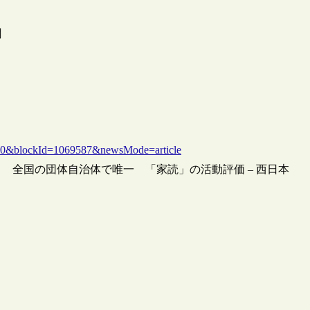
聞
d=0&blockId=1069587&newsMode=article
 全国の団体自治体で唯一 「家読」の活動評価 – 西日本