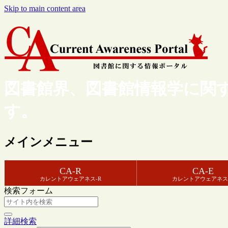
Skip to main content area
図書館界、図書館情報学に関
す。
メインメニュー
CA-R
CA-E
カレントアウェアネス-R
カレントアウェアネス
検索フォーム
詳細検索