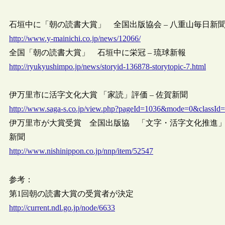
石垣中に「朝の読書大賞」 全国出版協会 – 八重山毎日新
http://www.y-mainichi.co.jp/news/12066/
全国「朝の読書大賞」 石垣中に栄冠 – 琉球新報
http://ryukyushimpo.jp/news/storyid-136878-storytopic-7.html
伊万里市に活字文化大賞 「家読」評価 – 佐賀新聞
http://www.saga-s.co.jp/view.php?pageId=1036&mode=0&classI
伊万里市が大賞受賞 全国出版協 「文字・活字文化推進」
新聞
http://www.nishinippon.co.jp/nnp/item/52547
参考：
第1回朝の読書大賞の受賞者が決定
http://current.ndl.go.jp/node/6633