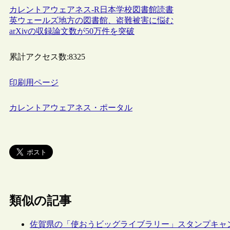
カレントアウェアネス-R
日本
学校図書館
読書
英ウェールズ地方の図書館、盗難被害に悩む
arXivの収録論文数が50万件を突破
累計アクセス数:
8325
印刷用ページ
カレントアウェアネス・ポータル
類似の記事
佐賀県の「使おうビッグライブラリー」スタンプキャ