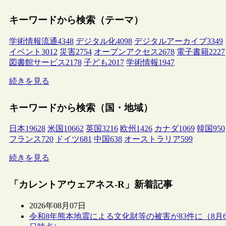
キーワードから検索（テーマ）
学術情報流通
4348
デジタル化
4098
デジタルアーカイブ
3349
イベント
3012
災害
2754
オープンアクセス
2678
電子書籍
2227
図書館サービス
2178
子ども
2017
学術情報
1947
続きを見る
キーワードから検索（国・地域）
日本
19628
米国
10662
英国
3216
欧州
1426
カナダ
1069
韓国
950
フランス
720
ドイツ
681
中国
638
オーストラリア
599
続きを見る
「カレントアウェアネス-R」新着記事
2026年08月07日
令和8年熊本地震による文化財等の被害が83件に（8月