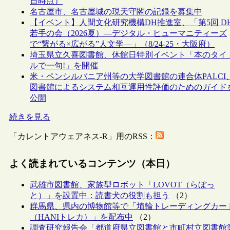
日時点）
名古屋市、名古屋城の現天守閣の記録を募集中
【イベント】人間文化研究機構DH推進室、「第5回 D
若手の会（2026夏）―デジタル・ヒューマニティーズ
で“繋がる×広がる”人文学―」（8/24-25・大阪府）
埼玉県立久喜図書館、休館日特別イベント「本のタイ
ルで一句!」を開催
米・ペンシルバニア州等の大学図書館の連合体PALCI
図書館によるシステム相互運用性評価のためのガイド
公開
続きを見る
「カレントアウェアネス-R」用のRSS：
よく読まれているコンテンツ（本日）
武雄市図書館、家族型ロボット「LOVOT（らぼっ
と）」を設置中：読書犬の役割も担う
（2）
群馬県、県内の博物館等で「埴輪トレーディングカー
（HANIトレカ）」を配布中
（2）
調査研究報告会「都道府県立図書館と市町村立図書館