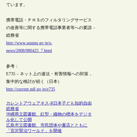
ています。
携帯電話・ＰＨＳのフィルタリングサービス
の改善等に関する携帯電話事業者等への要請 –
総務省
http://www.soumu.go.jp/s-
news/2008/080425_7.html
参考：
E735 – ネット上の違法・有害情報への対策，
集中的な検討が続く（日本）
http://current.ndl.go.jp/e735
カレントアウェアネス-R
日本
子ども
知的自由
総務省
沖縄県立図書館、紅型・織物の標本をデジタ
ル化して公開
広島市立図書館、市民団体や書店とともに
「宮沢賢治ワールド」を開催