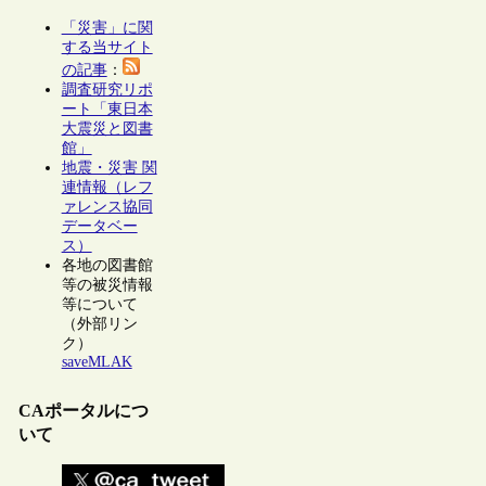
「災害」に関
する当サイト
の記事
：
調査研究リポ
ート「東日本
大震災と図書
館」
地震・災害 関
連情報（レフ
ァレンス協同
データベー
ス）
各地の図書館
等の被災情報
等について
（外部リン
ク）
saveMLAK
CAポータルにつ
いて