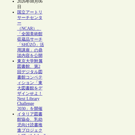
2026年08月06
日
国立アートリ
サーチセンタ
ー
（NCAR）、
「全国美術館
収蔵品サーチ
「SHŪZŌ」活
用講座」の鼎
談内容を公開
東京大学附属
図書館、第2
回デジタル図
書館コンペテ
ィション「東
大図書館をデ
ザインせよ！
Next Library
Challenge
2030」を開催
イタリア図書
館協会、乳幼
児向け読書推
進プロジェク