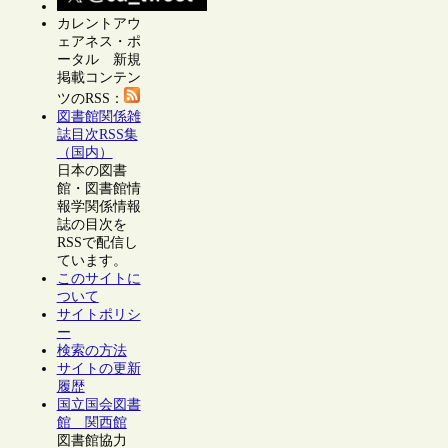
カレントアウ
ェアネス・ポ
ータル 新規
掲載コンテン
ツのRSS：
図書館関係雑
誌目次RSS集
（国内）
日本の図書
館・図書館情
報学関係情報
誌の目次を
RSSで配信し
ています。
このサイトに
ついて
サイトポリシ
ー
検索の方法
サイトの更新
履歴
国立国会図書
館 関西館
図書館協力