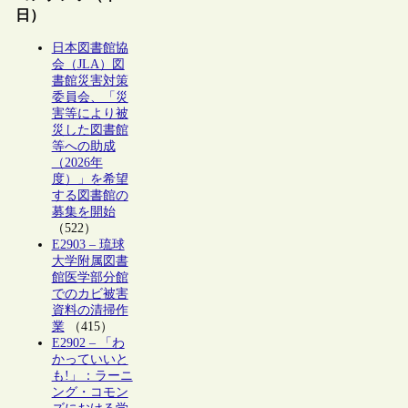
日）
日本図書館協
会（JLA）図
書館災害対策
委員会、「災
害等により被
災した図書館
等への助成
（2026年
度）」を希望
する図書館の
募集を開始
（522）
E2903 – 琉球
大学附属図書
館医学部分館
でのカビ被害
資料の清掃作
業
（415）
E2902 – 「わ
かっていいと
も!」：ラーニ
ング・コモン