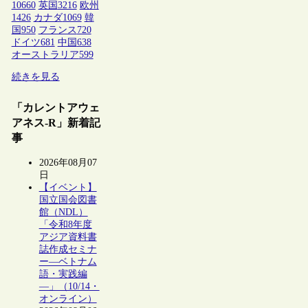
10660
英国
3216
欧州
1426
カナダ
1069
韓
国
950
フランス
720
ドイツ
681
中国
638
オーストラリア
599
続きを見る
「カレントアウェ
アネス-R」新着記
事
2026年08月07
日
【イベント】
国立国会図書
館（NDL）
「令和8年度
アジア資料書
誌作成セミナ
ー―ベトナム
語・実践編
―」（10/14・
オンライン）