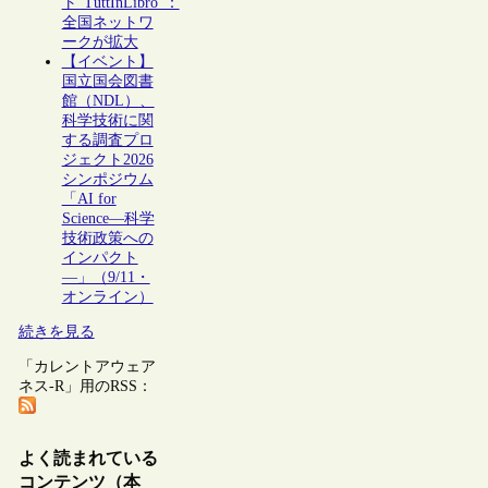
ト“TuttInLibro”：
全国ネットワ
ークが拡大
【イベント】
国立国会図書
館（NDL）、
科学技術に関
する調査プロ
ジェクト2026
シンポジウム
「AI for
Science―科学
技術政策への
インパクト
―」（9/11・
オンライン）
続きを見る
「カレントアウェア
ネス-R」用のRSS：
よく読まれている
コンテンツ（本