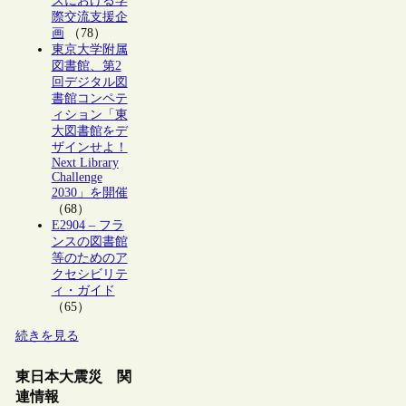
ズにおける学
際交流支援企
画
（78）
東京大学附属
図書館、第2
回デジタル図
書館コンペテ
ィション「東
大図書館をデ
ザインせよ！
Next Library
Challenge
2030」を開催
（68）
E2904 – フラ
ンスの図書館
等のためのア
クセシビリテ
ィ・ガイド
（65）
続きを見る
東日本大震災 関
連情報