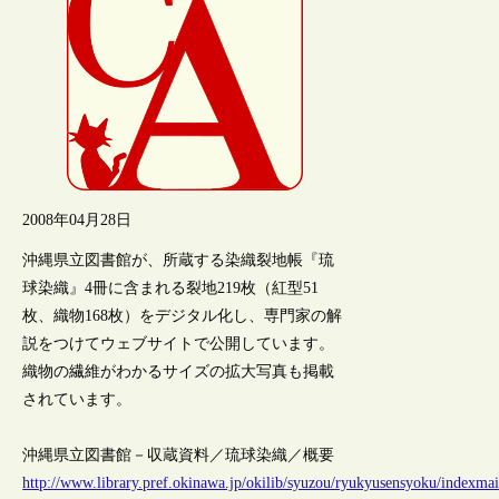
2008年04月28日
沖縄県立図書館が、所蔵する染織裂地帳『琉
球染織』4冊に含まれる裂地219枚（紅型51
枚、織物168枚）をデジタル化し、専門家の解
説をつけてウェブサイトで公開しています。
織物の繊維がわかるサイズの拡大写真も掲載
されています。
沖縄県立図書館－収蔵資料／琉球染織／概要
http://www.library.pref.okinawa.jp/okilib/syuzou/ryukyusensyoku/indexma