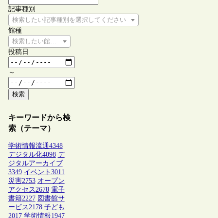
記事種別
検索したい記事種別を選択してください
館種
検索したい館種を選択してください
投稿日
～
検索
キーワードから検
索（テーマ）
学術情報流通
4348
デジタル化
4098
デ
ジタルアーカイブ
3349
イベント
3011
災害
2753
オープン
アクセス
2678
電子
書籍
2227
図書館サ
ービス
2178
子ども
2017
学術情報
1947