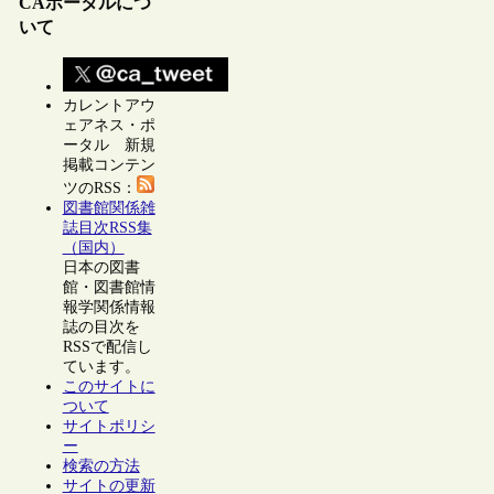
CAポータルにつ
いて
カレントアウ
ェアネス・ポ
ータル 新規
掲載コンテン
ツのRSS：
図書館関係雑
誌目次RSS集
（国内）
日本の図書
館・図書館情
報学関係情報
誌の目次を
RSSで配信し
ています。
このサイトに
ついて
サイトポリシ
ー
検索の方法
サイトの更新