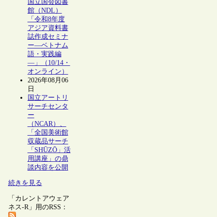
国立国会図書
館（NDL）
「令和8年度
アジア資料書
誌作成セミナ
ー―ベトナム
語・実践編
―」（10/14・
オンライン）
2026年08月06
日
国立アートリ
サーチセンタ
ー
（NCAR）、
「全国美術館
収蔵品サーチ
「SHŪZŌ」活
用講座」の鼎
談内容を公開
続きを見る
「カレントアウェア
ネス-R」用のRSS：