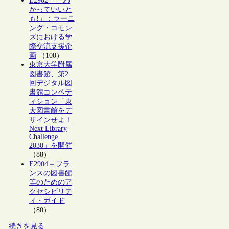
E2902 – 「わ
かっていいと
も!」：ラーニ
ング・コモン
ズにおける学
際交流支援企
画
（100）
東京大学附属
図書館、第2
回デジタル図
書館コンペテ
ィション「東
大図書館をデ
ザインせよ！
Next Library
Challenge
2030」を開催
（88）
E2904 – フラ
ンスの図書館
等のためのア
クセシビリテ
ィ・ガイド
（80）
続きを見る