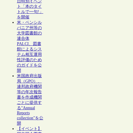
日特別イベン
ト「本のタイ
トルで一句!」
を開催
米・ペンシル
バニア州等の
大学図書館の
連合体
PALCI、図書
館によるシス
テム相互運用
性評価のため
のガイドを公
開
米国政府出版
局（GPO）、
連邦政府機関
等の年次報告
書を作成機関
ごとに提供す
る“Annual
Reports
collection”を公
開
【イベント】