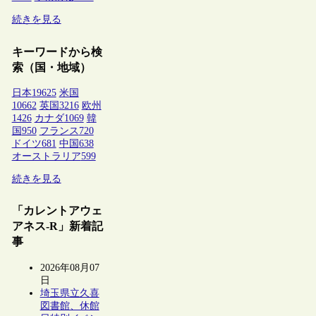
続きを見る
キーワードから検
索（国・地域）
日本
19625
米国
10662
英国
3216
欧州
1426
カナダ
1069
韓
国
950
フランス
720
ドイツ
681
中国
638
オーストラリア
599
続きを見る
「カレントアウェ
アネス-R」新着記
事
2026年08月07
日
埼玉県立久喜
図書館、休館