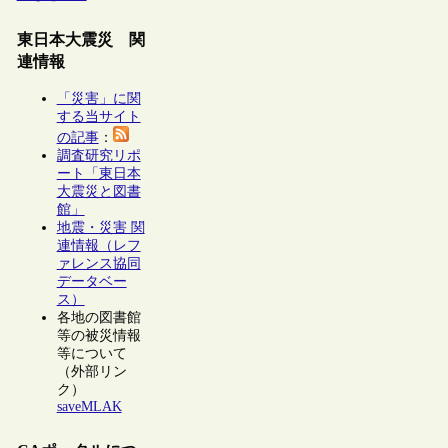
東日本大震災 関
連情報
「災害」に関
する当サイト
の記事
：
調査研究リポ
ート「東日本
大震災と図書
館」
地震・災害 関
連情報（レフ
ァレンス協同
データベー
ス）
各地の図書館
等の被災情報
等について
（外部リン
ク）
saveMLAK