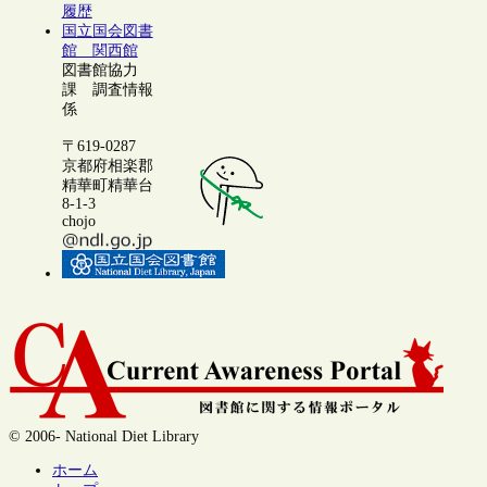
履歴
国立国会図書
館 関西館
図書館協力
課 調査情報
係
〒619-0287
京都府相楽郡
精華町精華台
8-1-3
chojo
© 2006- National Diet Library
ホーム