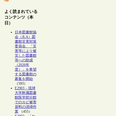
よく読まれている
コンテンツ（本
日）
日本図書館協
会（JLA）図
書館災害対策
委員会、「災
害等により被
災した図書館
等への助成
（2026年
度）」を希望
する図書館の
募集を開始
（593）
E2903 – 琉球
大学附属図書
館医学部分館
でのカビ被害
資料の清掃作
業
（455）