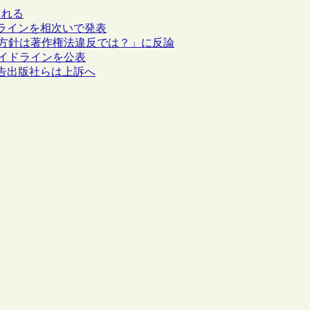
られる
ラインを相次いで発表
セス方針は著作権法違反では？」に反論
ガイドラインを公表
告出版社らは上訴へ