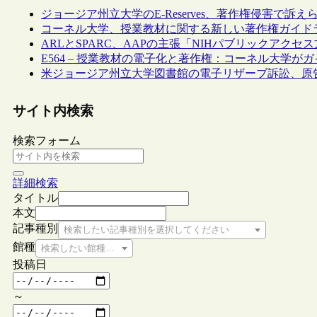
ジョージア州立大学のE-Reserves、著作権侵害で訴え
コーネル大学、授業教材に関する新しい著作権ガイド
ARLとSPARC、AAPの主張「NIHパブリックアク
E564 – 授業教材の電子化と著作権：コーネル大学が
米ジョージア州立大学図書館の電子リザーブ訴訟、原
サイト内検索
検索フォーム
詳細検索
タイトル
本文
記事種別
検索したい記事種別を選択してください
館種
検索したい館種を選択してください
投稿日
～