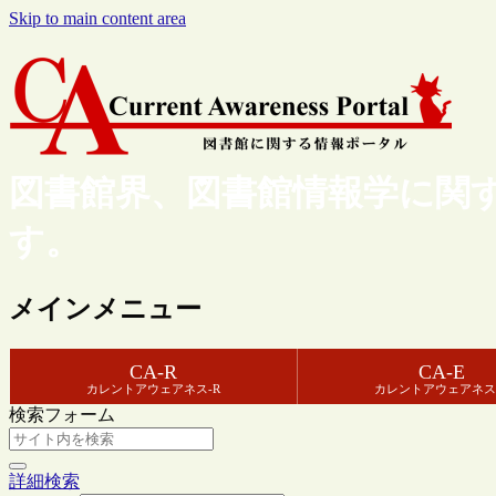
Skip to main content area
図書館界、図書館情報学に関
す。
メインメニュー
CA-R
CA-E
カレントアウェアネス-R
カレントアウェアネス
検索フォーム
詳細検索