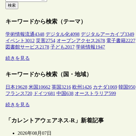
検索
キーワードから検索（テーマ）
学術情報流通
4348
デジタル化
4098
デジタルアーカイブ
3349
イベント
3012
災害
2754
オープンアクセス
2678
電子書籍
2227
図書館サービス
2178
子ども
2017
学術情報
1947
続きを見る
キーワードから検索（国・地域）
日本
19628
米国
10662
英国
3216
欧州
1426
カナダ
1069
韓国
950
フランス
720
ドイツ
681
中国
638
オーストラリア
599
続きを見る
「カレントアウェアネス-R」新着記事
2026年08月07日