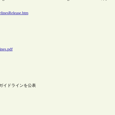
elinesRelease.htm
ines.pdf
がガイドラインを公表