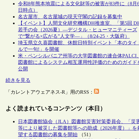
令和8年熊本地震による文化財等の被害が83件に（8月
日時点）
名古屋市、名古屋城の現天守閣の記録を募集中
【イベント】人間文化研究機構DH推進室、「第5回 D
若手の会（2026夏）―デジタル・ヒューマニティーズ
で“繋がる×広がる”人文学―」（8/24-25・大阪府）
埼玉県立久喜図書館、休館日特別イベント「本のタイ
ルで一句!」を開催
米・ペンシルバニア州等の大学図書館の連合体PALCI
図書館によるシステム相互運用性評価のためのガイド
公開
続きを見る
「カレントアウェアネス-R」用のRSS：
よく読まれているコンテンツ（本日）
日本図書館協会（JLA）図書館災害対策委員会、「災
等により被災した図書館等への助成（2026年度）」を
望する図書館の募集を開始
（51）