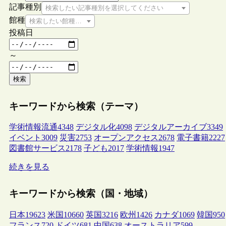
記事種別
検索したい記事種別を選択してください
館種
検索したい館種を選択してください
投稿日
～
検索
キーワードから検索（テーマ）
学術情報流通
4348
デジタル化
4098
デジタルアーカイブ
3349
イベント
3009
災害
2753
オープンアクセス
2678
電子書籍
2227
図書館サービス
2178
子ども
2017
学術情報
1947
続きを見る
キーワードから検索（国・地域）
日本
19623
米国
10660
英国
3216
欧州
1426
カナダ
1069
韓国
950
フランス
720
ドイツ
681
中国
638
オーストラリア
599