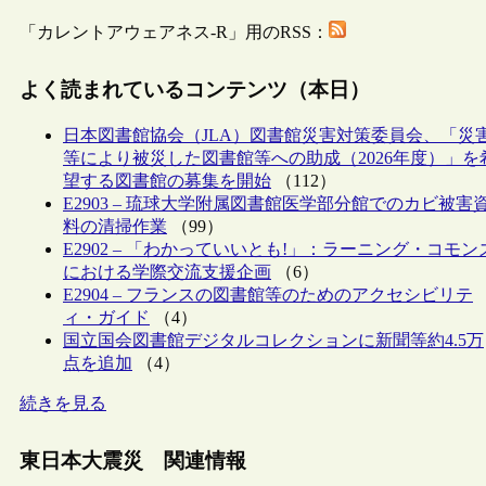
「カレントアウェアネス-R」用のRSS：
よく読まれているコンテンツ（本日）
日本図書館協会（JLA）図書館災害対策委員会、「災
等により被災した図書館等への助成（2026年度）」を
望する図書館の募集を開始
（112）
E2903 – 琉球大学附属図書館医学部分館でのカビ被害
料の清掃作業
（99）
E2902 – 「わかっていいとも!」：ラーニング・コモン
における学際交流支援企画
（6）
E2904 – フランスの図書館等のためのアクセシビリテ
ィ・ガイド
（4）
国立国会図書館デジタルコレクションに新聞等約4.5万
点を追加
（4）
続きを見る
東日本大震災 関連情報