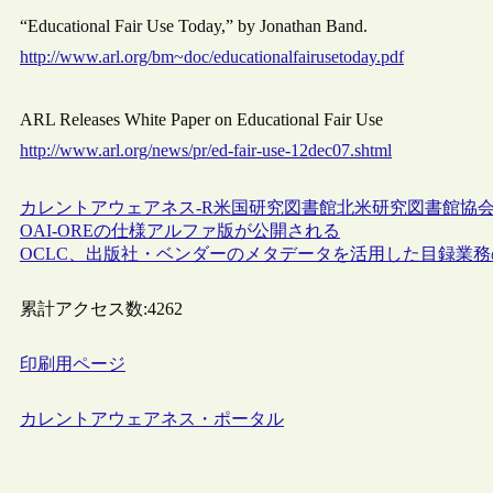
“Educational Fair Use Today,” by Jonathan Band.
http://www.arl.org/bm~doc/educationalfairusetoday.pdf
ARL Releases White Paper on Educational Fair Use
http://www.arl.org/news/pr/ed-fair-use-12dec07.shtml
カレントアウェアネス-R
米国
研究図書館
北米研究図書館協会
OAI-OREの仕様アルファ版が公開される
OCLC、出版社・ベンダーのメタデータを活用した目録業
累計アクセス数:
4262
印刷用ページ
カレントアウェアネス・ポータル