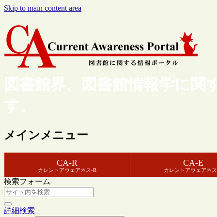
Skip to main content area
図書館界、図書館情報学に関
す。
メインメニュー
CA-R
CA-E
カレントアウェアネス-R
カレントアウェアネス
検索フォーム
詳細検索