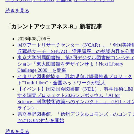
続きを見る
「カレントアウェアネス-R」新着記事
2026年08月06日
国立アートリサーチセンター（NCAR）、「全国美術
収蔵品サーチ「SHŪZŌ」活用講座」の鼎談内容を公
東京大学附属図書館、第2回デジタル図書館コンペテ
ション「東大図書館をデザインせよ！Next Library
Challenge 2030」を開催
イタリア図書館協会、乳幼児向け読書推進プロジェク
ト“TuttInLibro”：全国ネットワークが拡大
【イベント】国立国会図書館（NDL）、科学技術に関
する調査プロジェクト2026シンポジウム「AI for
Science―科学技術政策へのインパクト―」（9/11・オ
ライン）
県立長野図書館、「信州デジタルコモンズ」のコンテ
ツにDOIの付与を開始
続きを見る