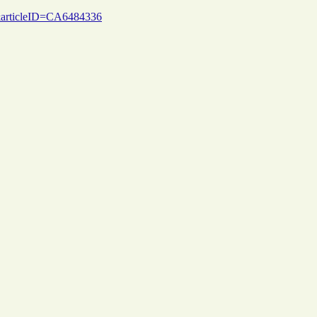
nt&articleID=CA6484336