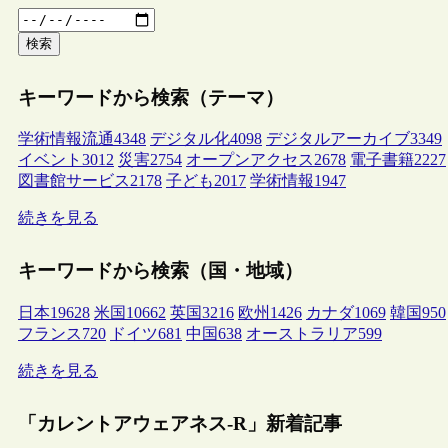
検索
キーワードから検索（テーマ）
学術情報流通
4348
デジタル化
4098
デジタルアーカイブ
3349
イベント
3012
災害
2754
オープンアクセス
2678
電子書籍
2227
図書館サービス
2178
子ども
2017
学術情報
1947
続きを見る
キーワードから検索（国・地域）
日本
19628
米国
10662
英国
3216
欧州
1426
カナダ
1069
韓国
950
フランス
720
ドイツ
681
中国
638
オーストラリア
599
続きを見る
「カレントアウェアネス-R」新着記事