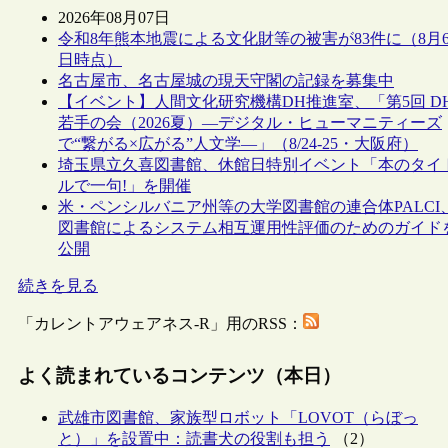
2026年08月07日
令和8年熊本地震による文化財等の被害が83件に（8月
日時点）
名古屋市、名古屋城の現天守閣の記録を募集中
【イベント】人間文化研究機構DH推進室、「第5回 D
若手の会（2026夏）―デジタル・ヒューマニティーズ
で“繋がる×広がる”人文学―」（8/24-25・大阪府）
埼玉県立久喜図書館、休館日特別イベント「本のタイ
ルで一句!」を開催
米・ペンシルバニア州等の大学図書館の連合体PALCI
図書館によるシステム相互運用性評価のためのガイド
公開
続きを見る
「カレントアウェアネス-R」用のRSS：
よく読まれているコンテンツ（本日）
武雄市図書館、家族型ロボット「LOVOT（らぼっ
と）」を設置中：読書犬の役割も担う
（2）