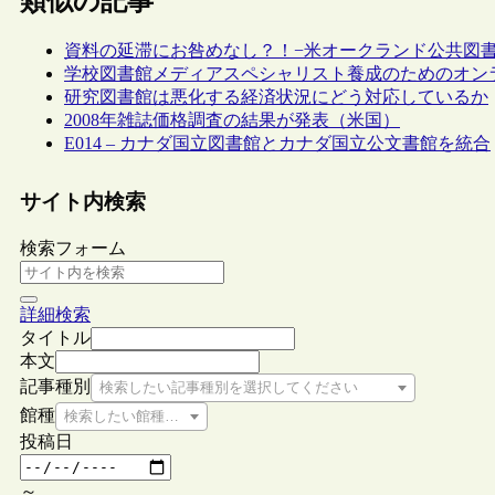
類似の記事
資料の延滞にお咎めなし？！−米オークランド公共図
学校図書館メディアスペシャリスト養成のためのオン
研究図書館は悪化する経済状況にどう対応しているか
2008年雑誌価格調査の結果が発表（米国）
E014 – カナダ国立図書館とカナダ国立公文書館を統合
サイト内検索
検索フォーム
詳細検索
タイトル
本文
記事種別
検索したい記事種別を選択してください
館種
検索したい館種を選択してください
投稿日
～