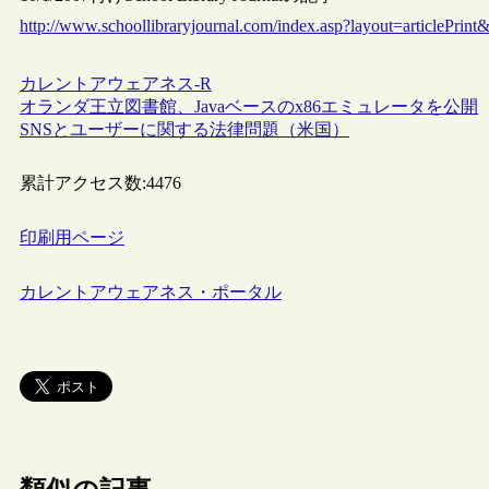
http://www.schoollibraryjournal.com/index.asp?layout=articlePri
カレントアウェアネス-R
オランダ王立図書館、Javaベースのx86エミュレータを公開
SNSとユーザーに関する法律問題（米国）
累計アクセス数:
4476
印刷用ページ
カレントアウェアネス・ポータル