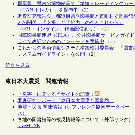
群馬県、県内の博物館等で「埴輪トレーディングカー
（HANIトレカ）」を配布中
（2）
調査研究報告会「都道府県立図書館と市町村立図書館
との関係：「支援」と「協力」の今とこれから」
（8/21・オンライン、録画配信あり）
（2）
国際図書館連盟（IFLA）、公共図書館サービスガイド
ライン改訂のためのアンケートを実施中
（2）
これからの学術情報システム構築検討委員会、「図書
システムガイドライン」を公開
（2）
続きを見る
東日本大震災 関連情報
「災害」に関する当サイトの記事
：
調査研究リポート「東日本大震災と図書館」
地震・災害 関連情報（レファレンス協同データベー
ス）
各地の図書館等の被災情報等について（外部リンク）
saveMLAK