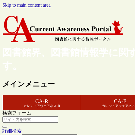
Skip to main content area
図書館界、図書館情報学に関
す。
メインメニュー
CA-R
CA-E
カレントアウェアネス-R
カレントアウェアネス
検索フォーム
詳細検索