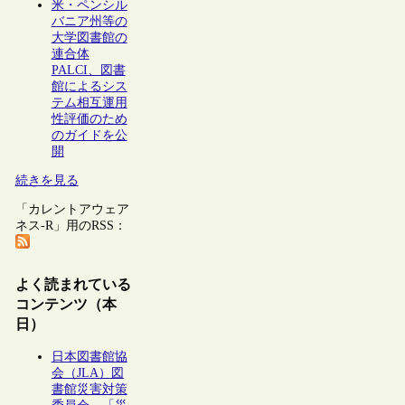
米・ペンシル
バニア州等の
大学図書館の
連合体
PALCI、図書
館によるシス
テム相互運用
性評価のため
のガイドを公
開
続きを見る
「カレントアウェア
ネス-R」用のRSS：
よく読まれている
コンテンツ（本
日）
日本図書館協
会（JLA）図
書館災害対策