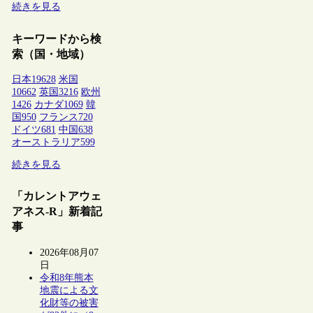
続きを見る
キーワードから検
索（国・地域）
日本
19628
米国
10662
英国
3216
欧州
1426
カナダ
1069
韓
国
950
フランス
720
ドイツ
681
中国
638
オーストラリア
599
続きを見る
「カレントアウェ
アネス-R」新着記
事
2026年08月07
日
令和8年熊本
地震による文
化財等の被害