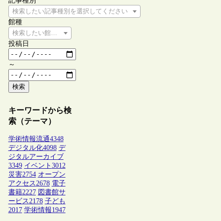
記事種別
検索したい記事種別を選択してください
館種
検索したい館種を選択してください
投稿日
～
検索
キーワードから検
索（テーマ）
学術情報流通
4348
デジタル化
4098
デ
ジタルアーカイブ
3349
イベント
3012
災害
2754
オープン
アクセス
2678
電子
書籍
2227
図書館サ
ービス
2178
子ども
2017
学術情報
1947