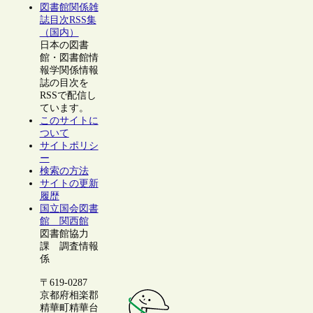
図書館関係雑
誌目次RSS集
（国内）
日本の図書
館・図書館情
報学関係情報
誌の目次を
RSSで配信し
ています。
このサイトに
ついて
サイトポリシ
ー
検索の方法
サイトの更新
履歴
国立国会図書
館 関西館
図書館協力
課 調査情報
係
〒619-0287
京都府相楽郡
精華町精華台