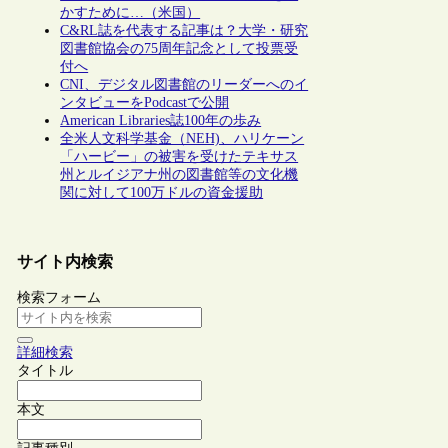
かすために…（米国）
C&RL誌を代表する記事は？大学・研究
図書館協会の75周年記念として投票受
付へ
CNI、デジタル図書館のリーダーへのイ
ンタビューをPodcastで公開
American Libraries誌100年の歩み
全米人文科学基金（NEH)、ハリケーン
「ハービー」の被害を受けたテキサス
州とルイジアナ州の図書館等の文化機
関に対して100万ドルの資金援助
サイト内検索
検索フォーム
詳細検索
タイトル
本文