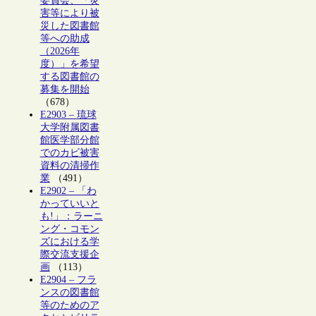
委員会、「災
害等により被
災した図書館
等への助成
（2026年
度）」を希望
する図書館の
募集を開始
（678）
E2903 – 琉球
大学附属図書
館医学部分館
でのカビ被害
資料の清掃作
業
（491）
E2902 – 「わ
かっていいと
も!」：ラーニ
ング・コモン
ズにおける学
際交流支援企
画
（113）
E2904 – フラ
ンスの図書館
等のためのア