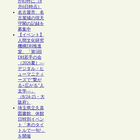
が83件に（8
月6日時点）
名古屋市、名
古屋城の現天
守閣の記録を
募集中
【イベント】
人間文化研究
機構DH推進
室、「第5回
DH若手の会
（2026夏）―
デジタル・ヒ
ューマニティ
ーズで“繋が
る×広がる”人
文学―」
（8/24-25・大
阪府）
埼玉県立久喜
図書館、休館
日特別イベン
ト「本のタイ
トルで一句!」
を開催