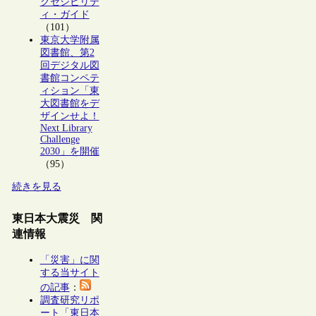
クセシビリテ
ィ・ガイド
（101）
東京大学附属
図書館、第2
回デジタル図
書館コンペテ
ィション「東
大図書館をデ
ザインせよ！
Next Library
Challenge
2030」を開催
（95）
続きを見る
東日本大震災 関
連情報
「災害」に関
する当サイト
の記事
：
調査研究リポ
ート「東日本