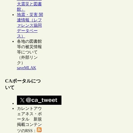
大震災と図書
館」
地震・災害 関
連情報（レフ
ァレンス協同
データベー
ス）
各地の図書館
等の被災情報
等について
（外部リン
ク）
saveMLAK
CAポータルにつ
いて
カレントアウ
ェアネス・ポ
ータル 新規
掲載コンテン
ツのRSS：