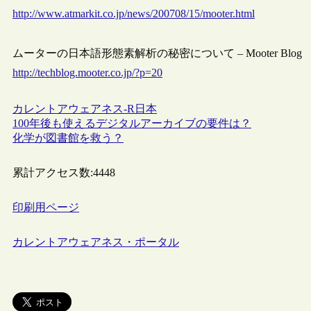
http://www.atmarkit.co.jp/news/200708/15/mooter.html
ムーターの日本語形態素解析の秘密について – Mooter Blog
http://techblog.mooter.co.jp/?p=20
カレントアウェアネス-R
日本
100年後も使えるデジタルアーカイブの要件は？
化学が図書館を救う？
累計アクセス数:
4448
印刷用ページ
カレントアウェアネス・ポータル