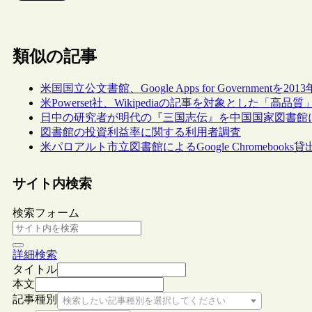
類似の記事
米国国立公文書館、Google Apps for Governmentを20
米Powerset社、Wikipediaの記事を対象とした「高
日中の研究者が明代の『三国志伝』を中国国家図書館
図書館の投資利益率に関する利用者調査
米パロアルト市立図書館によるGoogle Chromeboo
サイト内検索
検索フォーム
詳細検索
タイトル
本文
記事種別
検索したい記事種別を選択してください