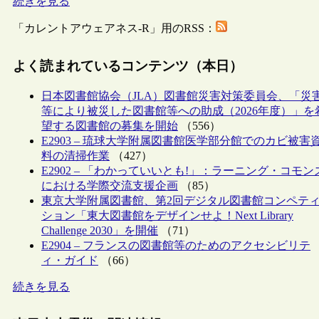
続きを見る
「カレントアウェアネス-R」用のRSS：
よく読まれているコンテンツ（本日）
日本図書館協会（JLA）図書館災害対策委員会、「災
等により被災した図書館等への助成（2026年度）」を
望する図書館の募集を開始
（556）
E2903 – 琉球大学附属図書館医学部分館でのカビ被害
料の清掃作業
（427）
E2902 – 「わかっていいとも!」：ラーニング・コモン
における学際交流支援企画
（85）
東京大学附属図書館、第2回デジタル図書館コンペテ
ション「東大図書館をデザインせよ！Next Library
Challenge 2030」を開催
（71）
E2904 – フランスの図書館等のためのアクセシビリテ
ィ・ガイド
（66）
続きを見る