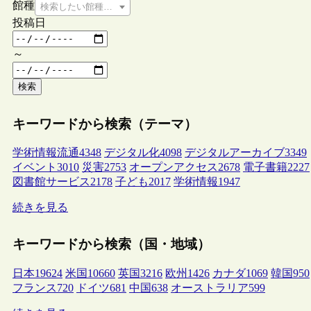
館種
検索したい館種を選択してください
投稿日
～
検索
キーワードから検索（テーマ）
学術情報流通
4348
デジタル化
4098
デジタルアーカイブ
3349
イベント
3010
災害
2753
オープンアクセス
2678
電子書籍
2227
図書館サービス
2178
子ども
2017
学術情報
1947
続きを見る
キーワードから検索（国・地域）
日本
19624
米国
10660
英国
3216
欧州
1426
カナダ
1069
韓国
950
フランス
720
ドイツ
681
中国
638
オーストラリア
599