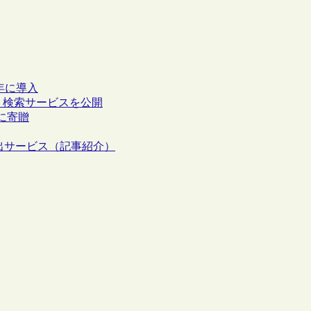
13年に導入
品質」検索サービスを公開
に寄贈
ks貸出サービス（記事紹介）