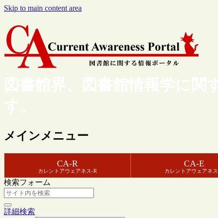
Skip to main content area
図書館界、図書館情報学に関
す。
メインメニュー
CA-R
CA-E
カレントアウェアネス-R
カレントアウェアネス
検索フォーム
詳細検索