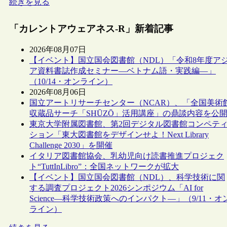
続きを見る
「カレントアウェアネス-R」新着記事
2026年08月07日
【イベント】国立国会図書館（NDL）「令和8年度ア
ア資料書誌作成セミナー―ベトナム語・実践編―」
（10/14・オンライン）
2026年08月06日
国立アートリサーチセンター（NCAR）、「全国美術
収蔵品サーチ「SHŪZŌ」活用講座」の鼎談内容を公
東京大学附属図書館、第2回デジタル図書館コンペテ
ション「東大図書館をデザインせよ！Next Library
Challenge 2030」を開催
イタリア図書館協会、乳幼児向け読書推進プロジェク
ト“TuttInLibro”：全国ネットワークが拡大
【イベント】国立国会図書館（NDL）、科学技術に関
する調査プロジェクト2026シンポジウム「AI for
Science―科学技術政策へのインパクト―」（9/11・オ
ライン）