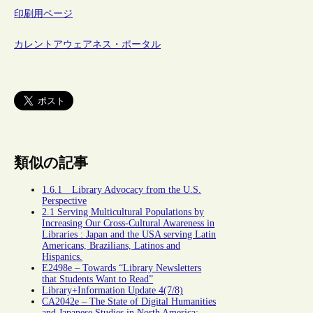
印刷用ページ
カレントアウェアネス・ポータル
類似の記事
1.6.1 Library Advocacy from the U.S.
Perspective
2.1 Serving Multicultural Populations by
Increasing Our Cross-Cultural Awareness in
Libraries : Japan and the USA serving Latin
Americans, Brazilians, Latinos and
Hispanics.
E2498e – Towards “Library Newsletters
that Students Want to Read”
Library+Information Update 4(7/8)
CA2042e – The State of Digital Humanities
and Japanese Studies in North America: