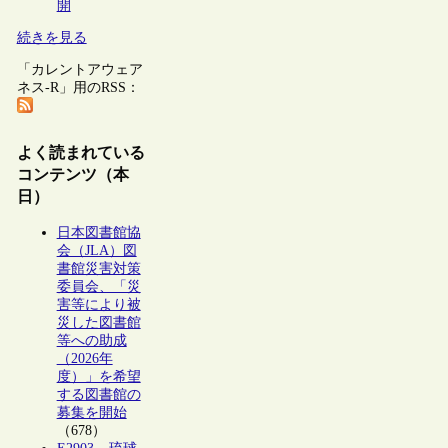
開
続きを見る
「カレントアウェア
ネス-R」用のRSS：
よく読まれている
コンテンツ（本
日）
日本図書館協
会（JLA）図
書館災害対策
委員会、「災
害等により被
災した図書館
等への助成
（2026年
度）」を希望
する図書館の
募集を開始
（678）