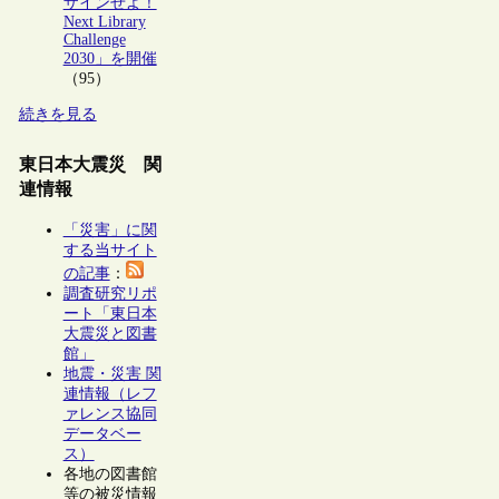
ザインせよ！
Next Library
Challenge
2030」を開催
（95）
続きを見る
東日本大震災 関
連情報
「災害」に関
する当サイト
の記事
：
調査研究リポ
ート「東日本
大震災と図書
館」
地震・災害 関
連情報（レフ
ァレンス協同
データベー
ス）
各地の図書館
等の被災情報