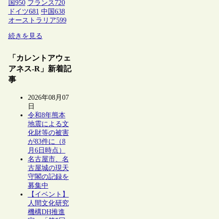
国
950
フランス
720
ドイツ
681
中国
638
オーストラリア
599
続きを見る
「カレントアウェ
アネス-R」新着記
事
2026年08月07
日
令和8年熊本
地震による文
化財等の被害
が83件に（8
月6日時点）
名古屋市、名
古屋城の現天
守閣の記録を
募集中
【イベント】
人間文化研究
機構DH推進