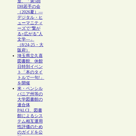
室、「第5回
DH若手の会
（2026夏）―
デジタル・ヒ
ューマニティ
ーズで“繋が
る×広がる”人
文学―」
（8/24-25・大
阪府）
埼玉県立久喜
図書館、休館
日特別イベン
ト「本のタイ
トルで一句!」
を開催
米・ペンシル
バニア州等の
大学図書館の
連合体
PALCI、図書
館によるシス
テム相互運用
性評価のため
のガイドを公