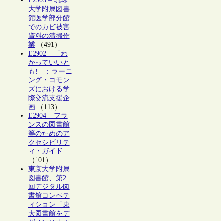
E2903 – 琉球
大学附属図書
館医学部分館
でのカビ被害
資料の清掃作
業
（491）
E2902 – 「わ
かっていいと
も!」：ラーニ
ング・コモン
ズにおける学
際交流支援企
画
（113）
E2904 – フラ
ンスの図書館
等のためのア
クセシビリテ
ィ・ガイド
（101）
東京大学附属
図書館、第2
回デジタル図
書館コンペテ
ィション「東
大図書館をデ