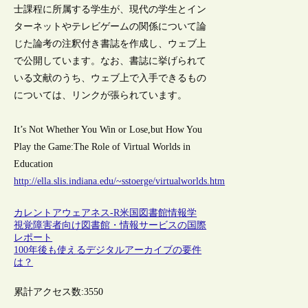
士課程に所属する学生が、現代の学生とイン
ターネットやテレビゲームの関係について論
じた論考の注釈付き書誌を作成し、ウェブ上
で公開しています。なお、書誌に挙げられて
いる文献のうち、ウェブ上で入手できるもの
については、リンクが張られています。
It’s Not Whether You Win or Lose,but How You
Play the Game:The Role of Virtual Worlds in
Education
http://ella.slis.indiana.edu/~sstoerge/virtualworlds.htm
カレントアウェアネス-R
米国
図書館情報学
視覚障害者向け図書館・情報サービスの国際
レポート
100年後も使えるデジタルアーカイブの要件
は？
累計アクセス数:
3550