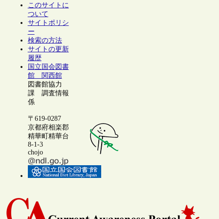
このサイトに
ついて
サイトポリシ
ー
検索の方法
サイトの更新
履歴
国立国会図書
館 関西館
図書館協力
課 調査情報
係
〒619-0287
京都府相楽郡
精華町精華台
8-1-3
chojo