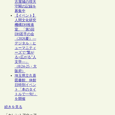
古屋城の現天
守閣の記録を
募集中
【イベント】
人間文化研究
機構DH推進
室、「第5回
DH若手の会
（2026夏）―
デジタル・ヒ
ューマニティ
ーズで“繋が
る×広がる”人
文学―」
（8/24-25・大
阪府）
埼玉県立久喜
図書館、休館
日特別イベン
ト「本のタイ
トルで一句!」
を開催
続きを見る