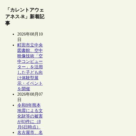
「カレントアウェ
アネス-R」新着記
事
2026年08月10
日
町田市立中央
図書館、空中
映像技術「空
中コンピュー
ター」を活用
した子ども向
け体験型展
示・イベント
を開催
2026年08月07
日
令和8年熊本
地震による文
化財等の被害
が83件に（8
月6日時点）
名古屋市、名