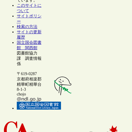
ています。
このサイトに
ついて
サイトポリシ
ー
検索の方法
サイトの更新
履歴
国立国会図書
館 関西館
図書館協力
課 調査情報
係
〒619-0287
京都府相楽郡
精華町精華台
8-1-3
chojo