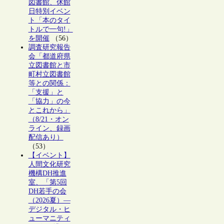
図書館、休館
日特別イベン
ト「本のタイ
トルで一句!」
を開催
（56）
調査研究報告
会「都道府県
立図書館と市
町村立図書館
等との関係：
「支援」と
「協力」の今
とこれから」
（8/21・オン
ライン、録画
配信あり）
（53）
【イベント】
人間文化研究
機構DH推進
室、「第5回
DH若手の会
（2026夏）―
デジタル・ヒ
ューマニティ