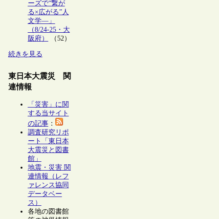
ーズで“繋が
る×広がる”人
文学―」
（8/24-25・大
阪府）
（52）
続きを見る
東日本大震災 関
連情報
「災害」に関
する当サイト
の記事
：
調査研究リポ
ート「東日本
大震災と図書
館」
地震・災害 関
連情報（レフ
ァレンス協同
データベー
ス）
各地の図書館