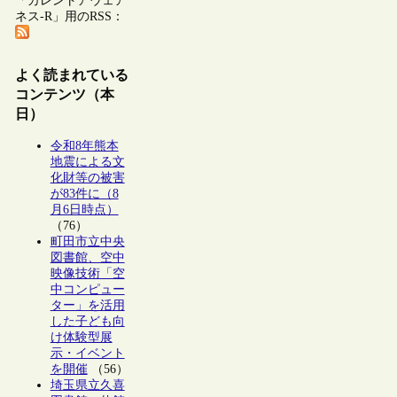
「カレントアウェア
ネス-R」用のRSS：
よく読まれている
コンテンツ（本
日）
令和8年熊本
地震による文
化財等の被害
が83件に（8
月6日時点）
（76）
町田市立中央
図書館、空中
映像技術「空
中コンピュー
ター」を活用
した子ども向
け体験型展
示・イベント
を開催
（56）
埼玉県立久喜