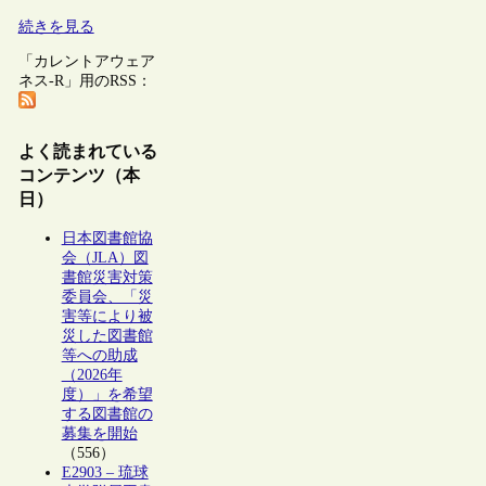
続きを見る
「カレントアウェア
ネス-R」用のRSS：
よく読まれている
コンテンツ（本
日）
日本図書館協
会（JLA）図
書館災害対策
委員会、「災
害等により被
災した図書館
等への助成
（2026年
度）」を希望
する図書館の
募集を開始
（556）
E2903 – 琉球