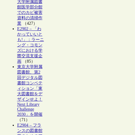
大学附属図書
館医学部分館
でのカビ被害
資料の清掃作
業
（427）
E2902 – 「わ
かっていいと
も!」：ラーニ
ング・コモン
ズにおける学
際交流支援企
画
（85）
東京大学附属
図書館、第2
回デジタル図
書館コンペテ
ィション「東
大図書館をデ
ザインせよ！
Next Library
Challenge
2030」を開催
（71）
E2904 – フラ
ンスの図書館