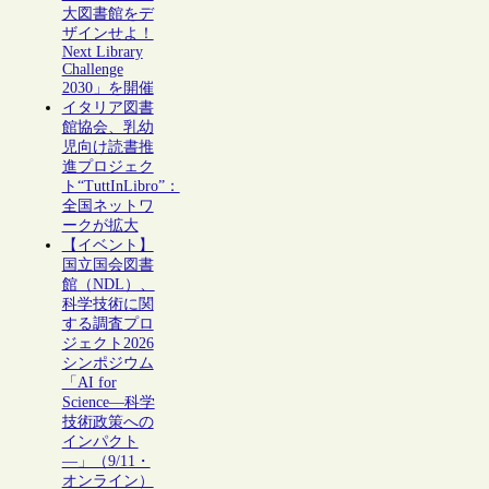
大図書館をデ
ザインせよ！
Next Library
Challenge
2030」を開催
イタリア図書
館協会、乳幼
児向け読書推
進プロジェク
ト“TuttInLibro”：
全国ネットワ
ークが拡大
【イベント】
国立国会図書
館（NDL）、
科学技術に関
する調査プロ
ジェクト2026
シンポジウム
「AI for
Science―科学
技術政策への
インパクト
―」（9/11・
オンライン）