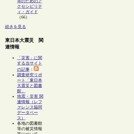
等のためのア
クセシビリテ
ィ・ガイド
（66）
続きを見る
東日本大震災 関
連情報
「災害」に関
する当サイト
の記事
：
調査研究リポ
ート「東日本
大震災と図書
館」
地震・災害 関
連情報（レフ
ァレンス協同
データベー
ス）
各地の図書館
等の被災情報