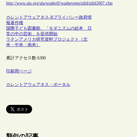
http://www.ala.org/ala/washoff/washevents/nlld/nlld2007.cfm
カレントアウェアネス-R
プライバシー
政府情
報
著作権
国際子ども図書館、「モダニズムの絵本 日
常の中の芸術」を提供開始
ラテンアメリカ研究資料プロジェクト（北
米・中米・南米）
累計アクセス数:
6380
印刷用ページ
カレントアウェアネス・ポータル
類似の記事