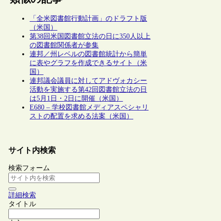
「全米図書館行動計画」のドラフト版
（米国）
第38回米国図書館立法の日に350人以上
の図書館関係者が参集
連邦／州レベルの図書館統計から簡単
に表やグラフを作成できるサイト（米
国）
連邦議会議員に対してアドヴォカシー
活動を実施する第42回図書館立法の日
は5月1日・2日に開催（米国）
E680 – 学校図書館メディアスペシャリ
ストの配置を求める法案（米国）
サイト内検索
検索フォーム
詳細検索
タイトル