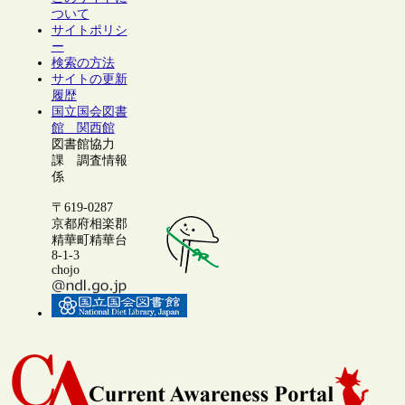
ついて
サイトポリシ
ー
検索の方法
サイトの更新
履歴
国立国会図書
館 関西館
図書館協力
課 調査情報
係
〒619-0287
京都府相楽郡
精華町精華台
8-1-3
chojo