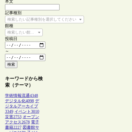
本文
記事種別
検索したい記事種別を選択してください
館種
検索したい館種を選択してください
投稿日
～
検索
キーワードから検
索（テーマ）
学術情報流通
4348
デジタル化
4098
デ
ジタルアーカイブ
3349
イベント
3010
災害
2753
オープン
アクセス
2678
電子
書籍
2227
図書館サ