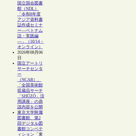
国立国会図書
館（NDL）
「令和8年度
アジア資料書
誌作成セミナ
ー―ベトナム
語・実践編
―」（10/14・
オンライン）
2026年08月06
日
国立アートリ
サーチセンタ
ー
（NCAR）、
「全国美術館
収蔵品サーチ
「SHŪZŌ」活
用講座」の鼎
談内容を公開
東京大学附属
図書館、第2
回デジタル図
書館コンペテ
ィション「東