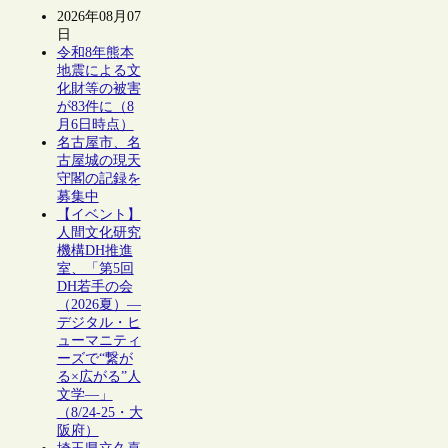
2026年08月07
日
令和8年熊本
地震による文
化財等の被害
が83件に（8
月6日時点）
名古屋市、名
古屋城の現天
守閣の記録を
募集中
【イベント】
人間文化研究
機構DH推進
室、「第5回
DH若手の会
（2026夏）―
デジタル・ヒ
ューマニティ
ーズで“繋が
る×広がる”人
文学―」
（8/24-25・大
阪府）