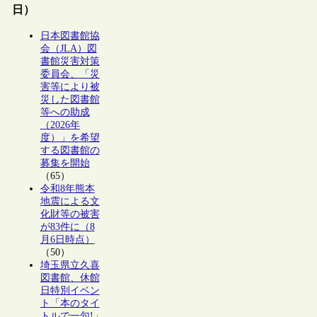
日）
日本図書館協
会（JLA）図
書館災害対策
委員会、「災
害等により被
災した図書館
等への助成
（2026年
度）」を希望
する図書館の
募集を開始
（65）
令和8年熊本
地震による文
化財等の被害
が83件に（8
月6日時点）
（50）
埼玉県立久喜
図書館、休館
日特別イベン
ト「本のタイ
トルで一句!」