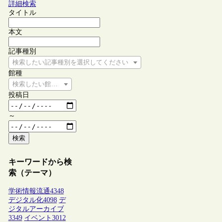
詳細検索
タイトル
本文
記事種別
検索したい記事種別を選択してください
館種
検索したい館種を選択してください
投稿日
～
検索
キーワードから検
索（テーマ）
学術情報流通
4348
デジタル化
4098
デ
ジタルアーカイブ
3349
イベント
3012