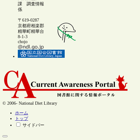
課 調査情報
係
〒619-0287
京都府相楽郡
精華町精華台
8-1-3
chojo
© 2006- National Diet Library
ホーム
トップ
サイドバー