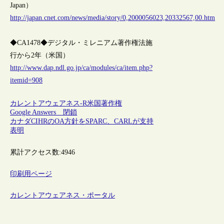
Japan）
http://japan.cnet.com/news/media/story/0,2000056023,20332567,00.htm
◆CA1478◆デジタル・ミレニアム著作権法施
行から2年（米国）
http://www.dap.ndl.go.jp/ca/modules/ca/item.php?
itemid=908
カレントアウェアネス-R
米国
著作権
Google Answers 閉鎖
カナダCIHRのOA方針をSPARC、CARLが支持
表明
累計アクセス数:
4946
印刷用ページ
カレントアウェアネス・ポータル