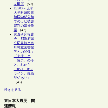
を開催
（50）
E2903 – 琉球
大学附属図書
館医学部分館
でのカビ被害
資料の清掃作
業
（47）
調査研究報告
会「都道府県
立図書館と市
町村立図書館
等との関係：
「支援」と
「協力」の今
とこれから」
（8/21・オン
ライン、録画
配信あり）
（43）
続きを見る
東日本大震災 関
連情報