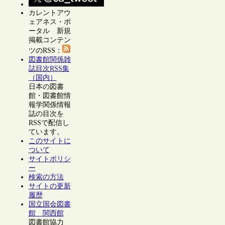
カレントアウ
ェアネス・ポ
ータル 新規
掲載コンテン
ツのRSS：
図書館関係雑
誌目次RSS集
（国内）
日本の図書
館・図書館情
報学関係情報
誌の目次を
RSSで配信し
ています。
このサイトに
ついて
サイトポリシ
ー
検索の方法
サイトの更新
履歴
国立国会図書
館 関西館
図書館協力