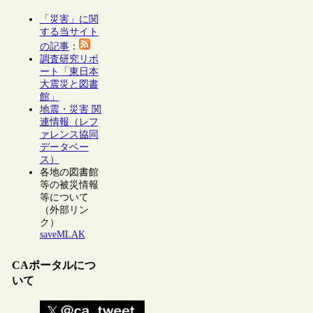
「災害」に関
する当サイト
の記事
：
調査研究リポ
ート「東日本
大震災と図書
館」
地震・災害 関
連情報（レフ
ァレンス協同
データベー
ス）
各地の図書館
等の被災情報
等について
（外部リン
ク）
saveMLAK
CAポータルにつ
いて