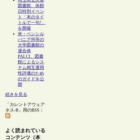
埼玉県立久喜
図書館、休館
日特別イベン
ト「本のタイ
トルで一句!」
を開催
米・ペンシル
バニア州等の
大学図書館の
連合体
PALCI、図書
館によるシス
テム相互運用
性評価のため
のガイドを公
開
続きを見る
「カレントアウェア
ネス-R」用のRSS：
よく読まれている
コンテンツ（本