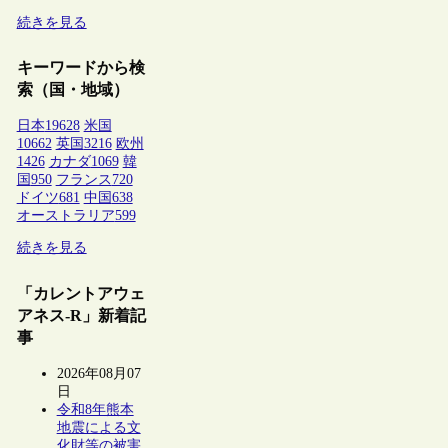
続きを見る
キーワードから検
索（国・地域）
日本
19628
米国
10662
英国
3216
欧州
1426
カナダ
1069
韓
国
950
フランス
720
ドイツ
681
中国
638
オーストラリア
599
続きを見る
「カレントアウェ
アネス-R」新着記
事
2026年08月07
日
令和8年熊本
地震による文
化財等の被害