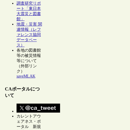
調査研究リポ
ート「東日本
大震災と図書
館」
地震・災害 関
連情報（レフ
ァレンス協同
データベー
ス）
各地の図書館
等の被災情報
等について
（外部リン
ク）
saveMLAK
CAポータルにつ
いて
カレントアウ
ェアネス・ポ
ータル 新規