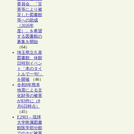
委員会、「災
害等により被
災した図書館
等への助成
（2026年
度）」を希望
する図書館の
募集を開始
（64）
埼玉県立久喜
図書館、休館
日特別イベン
ト「本のタイ
トルで一句!」
を開催
（46）
令和8年熊本
地震による文
化財等の被害
が83件に（8
月6日時点）
（45）
E2903 – 琉球
大学附属図書
館医学部分館
でのカビ被害