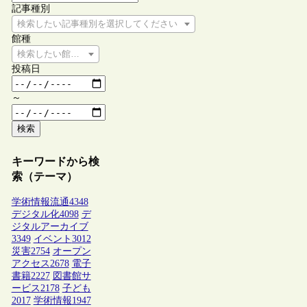
記事種別
検索したい記事種別を選択してください
館種
検索したい館種を選択してください
投稿日
～
検索
キーワードから検
索（テーマ）
学術情報流通
4348
デジタル化
4098
デ
ジタルアーカイブ
3349
イベント
3012
災害
2754
オープン
アクセス
2678
電子
書籍
2227
図書館サ
ービス
2178
子ども
2017
学術情報
1947