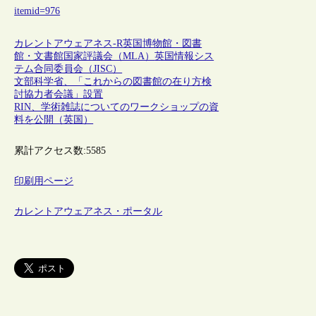
itemid=976
カレントアウェアネス-R
英国博物館・図書
館・文書館国家評議会（MLA）
英国情報シス
テム合同委員会（JISC）
文部科学省、「これからの図書館の在り方検
討協力者会議」設置
RIN、学術雑誌についてのワークショップの資
料を公開（英国）
累計アクセス数:
5585
印刷用ページ
カレントアウェアネス・ポータル