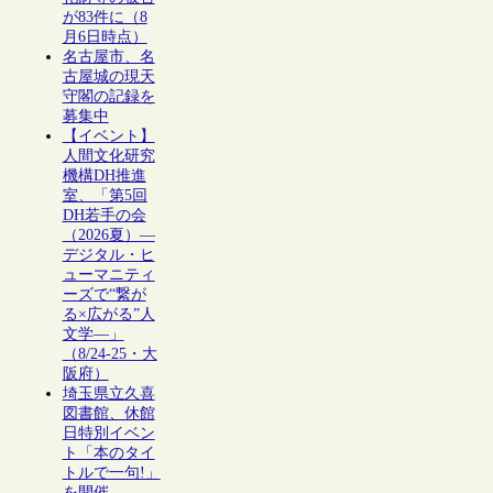
が83件に（8
月6日時点）
名古屋市、名
古屋城の現天
守閣の記録を
募集中
【イベント】
人間文化研究
機構DH推進
室、「第5回
DH若手の会
（2026夏）―
デジタル・ヒ
ューマニティ
ーズで“繋が
る×広がる”人
文学―」
（8/24-25・大
阪府）
埼玉県立久喜
図書館、休館
日特別イベン
ト「本のタイ
トルで一句!」
を開催