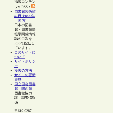
掲載コンテン
ツのRSS：
図書館関係雑
誌目次RSS集
（国内）
日本の図書
館・図書館情
報学関係情報
誌の目次を
RSSで配信し
ています。
このサイトに
ついて
サイトポリシ
ー
検索の方法
サイトの更新
履歴
国立国会図書
館 関西館
図書館協力
課 調査情報
係
〒619-0287