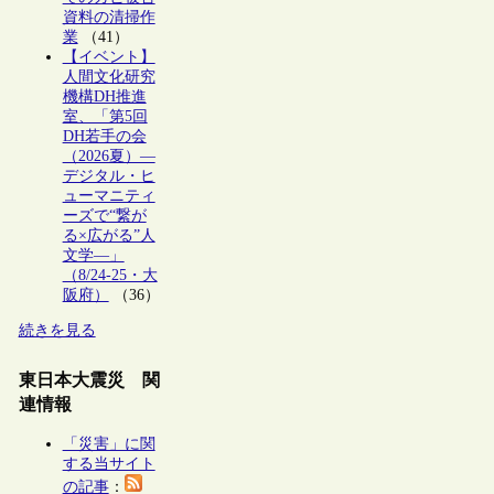
資料の清掃作
業
（41）
【イベント】
人間文化研究
機構DH推進
室、「第5回
DH若手の会
（2026夏）―
デジタル・ヒ
ューマニティ
ーズで“繋が
る×広がる”人
文学―」
（8/24-25・大
阪府）
（36）
続きを見る
東日本大震災 関
連情報
「災害」に関
する当サイト
の記事
：