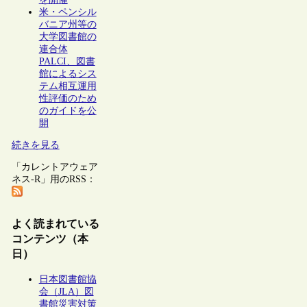
米・ペンシル
バニア州等の
大学図書館の
連合体
PALCI、図書
館によるシス
テム相互運用
性評価のため
のガイドを公
開
続きを見る
「カレントアウェア
ネス-R」用のRSS：
よく読まれている
コンテンツ（本
日）
日本図書館協
会（JLA）図
書館災害対策