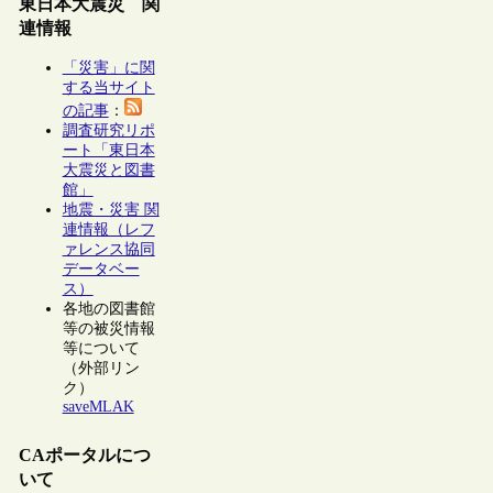
東日本大震災 関
連情報
「災害」に関
する当サイト
の記事
：
調査研究リポ
ート「東日本
大震災と図書
館」
地震・災害 関
連情報（レフ
ァレンス協同
データベー
ス）
各地の図書館
等の被災情報
等について
（外部リン
ク）
saveMLAK
CAポータルにつ
いて