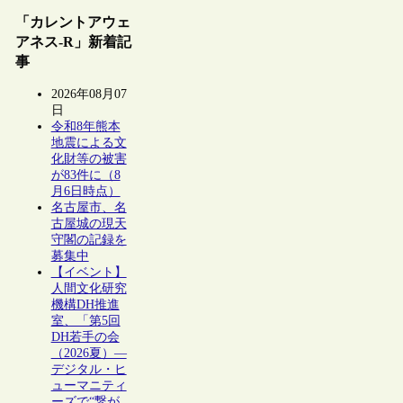
「カレントアウェ
アネス-R」新着記
事
2026年08月07
日
令和8年熊本
地震による文
化財等の被害
が83件に（8
月6日時点）
名古屋市、名
古屋城の現天
守閣の記録を
募集中
【イベント】
人間文化研究
機構DH推進
室、「第5回
DH若手の会
（2026夏）―
デジタル・ヒ
ューマニティ
ーズで“繋が