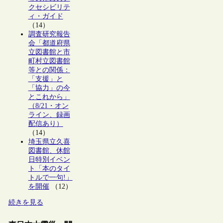
クセシビリテ
ィ・ガイド
（14）
調査研究報告
会「都道府県
立図書館と市
町村立図書館
等との関係：
「支援」と
「協力」の今
とこれから」
（8/21・オン
ライン、録画
配信あり）
（14）
埼玉県立久喜
図書館、休館
日特別イベン
ト「本のタイ
トルで一句!」
を開催
（12）
続きを見る