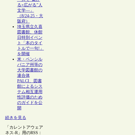
る×広がる”人
文学―」
（8/24-25・大
阪府）
埼玉県立久喜
図書館、休館
日特別イベン
ト「本のタイ
トルで一句!」
を開催
米・ペンシル
バニア州等の
大学図書館の
連合体
PALCI、図書
館によるシス
テム相互運用
性評価のため
のガイドを公
開
続きを見る
「カレントアウェア
ネス-R」用のRSS：