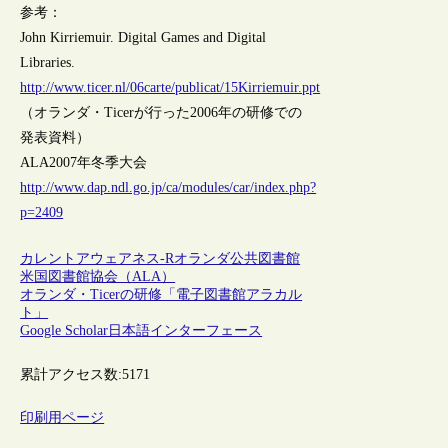
参考：
John Kirriemuir. Digital Games and Digital
Libraries.
http://www.ticer.nl/06carte/publicat/15Kirriemuir.ppt
（オランダ・Ticerが行った2006年の研修での
発表資料）
ALA2007年冬季大会
http://www.dap.ndl.go.jp/ca/modules/car/index.php?
p=2409
カレントアウェアネス-R
オランダ
公共図書館
米国図書館協会（ALA）
オランダ・Ticerの研修「電子図書館アラカル
ト」
Google Scholar日本語インターフェース
累計アクセス数:
5171
印刷用ページ