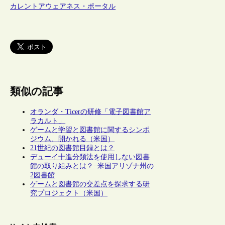
カレントアウェアネス・ポータル
類似の記事
オランダ・Ticerの研修「電子図書館ア
ラカルト」
ゲームと学習と図書館に関するシンポ
ジウム、開かれる（米国）
21世紀の図書館目録とは？
デューイ十進分類法を使用しない図書
館の取り組みとは？−米国アリゾナ州の
2図書館
ゲームと図書館の交差点を探求する研
究プロジェクト（米国）