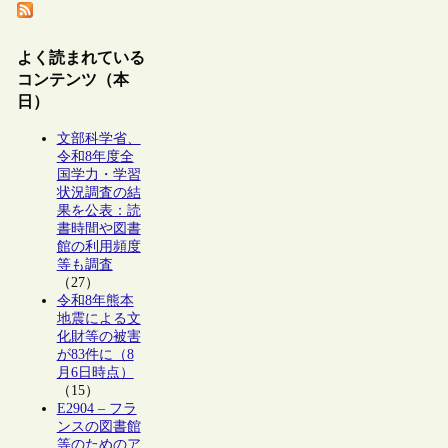
よく読まれている
コンテンツ（本
日）
文部科学省、
令和8年度全
国学力・学習
状況調査の結
果を公表：読
書時間や図書
館の利用頻度
等も調査
（27）
令和8年熊本
地震による文
化財等の被害
が83件に（8
月6日時点）
（15）
E2904 – フラ
ンスの図書館
等のためのア