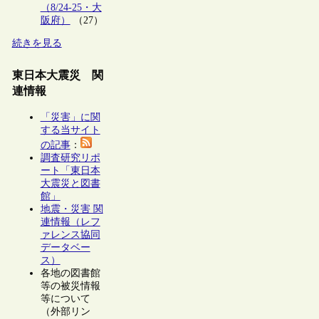
（8/24-25・大
阪府）
（27）
続きを見る
東日本大震災 関
連情報
「災害」に関
する当サイト
の記事
：
調査研究リポ
ート「東日本
大震災と図書
館」
地震・災害 関
連情報（レフ
ァレンス協同
データベー
ス）
各地の図書館
等の被災情報
等について
（外部リン