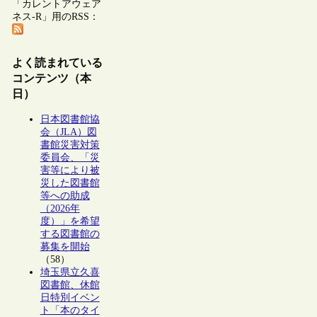
「カレントアウェア
ネス-R」用のRSS：
よく読まれている
コンテンツ（本
日）
日本図書館協
会（JLA）図
書館災害対策
委員会、「災
害等により被
災した図書館
等への助成
（2026年
度）」を希望
する図書館の
募集を開始
（58）
埼玉県立久喜
図書館、休館
日特別イベン
ト「本のタイ