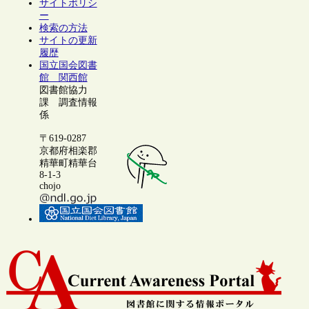
サイトポリシ
ー
検索の方法
サイトの更新
履歴
国立国会図書
館 関西館
図書館協力
課 調査情報
係
〒619-0287
京都府相楽郡
精華町精華台
8-1-3
chojo