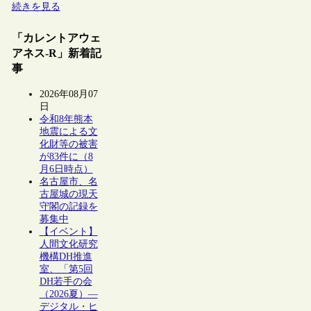
続きを見る
「カレントアウェ
アネス-R」新着記
事
2026年08月07
日
令和8年熊本
地震による文
化財等の被害
が83件に（8
月6日時点）
名古屋市、名
古屋城の現天
守閣の記録を
募集中
【イベント】
人間文化研究
機構DH推進
室、「第5回
DH若手の会
（2026夏）―
デジタル・ヒ