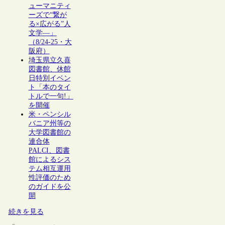
ューマニティ
ーズで“繋が
る×広がる”人
文学―」
（8/24-25・大
阪府）
埼玉県立久喜
図書館、休館
日特別イベン
ト「本のタイ
トルで一句!」
を開催
米・ペンシル
バニア州等の
大学図書館の
連合体
PALCI、図書
館によるシス
テム相互運用
性評価のため
のガイドを公
開
続きを見る