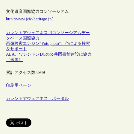
文化遺産国際協力コンソーシアム
http://www.jcic-heritage.jp/
カレントアウェアネス-R
コンソーシアム
デー
タベース
国際協力
画像検索エンジン“Yotophoto”、色による検索
をサポート
ALA、ワシントンDCの公共図書館建設に協力
（米国）
累計アクセス数:
8949
印刷用ページ
カレントアウェアネス・ポータル