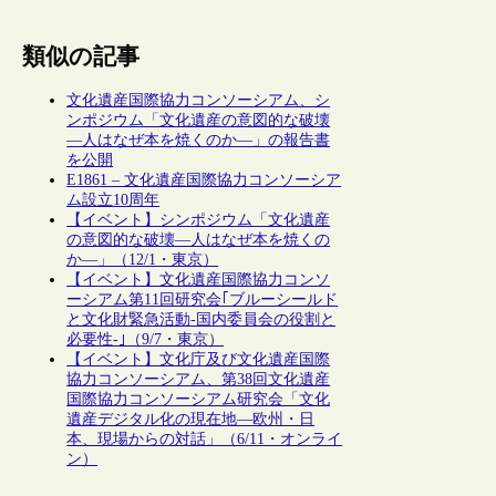
類似の記事
文化遺産国際協力コンソーシアム、シ
ンポジウム「文化遺産の意図的な破壊
―人はなぜ本を焼くのか―」の報告書
を公開
E1861 – 文化遺産国際協力コンソーシア
ム設立10周年
【イベント】シンポジウム「文化遺産
の意図的な破壊―人はなぜ本を焼くの
か―」（12/1・東京）
【イベント】文化遺産国際協力コンソ
ーシアム第11回研究会｢ブルーシールド
と文化財緊急活動‐国内委員会の役割と
必要性‐｣（9/7・東京）
【イベント】文化庁及び文化遺産国際
協力コンソーシアム、第38回文化遺産
国際協力コンソーシアム研究会「文化
遺産デジタル化の現在地―欧州・日
本、現場からの対話」（6/11・オンライ
ン）