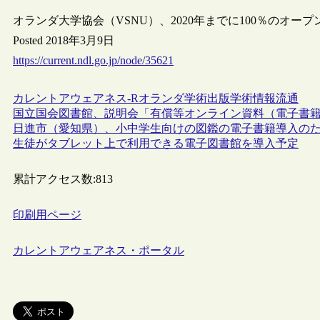
オランダ大学協会（VSNU）、2020年までに100％のオ
Posted 2018年3月9日
https://current.ndl.go.jp/node/35621
カレントアウェアネス-R
オランダ
学術出版
学術情報流通
国立国会図書館、説明会「有償等オンライン資料（電子書
日進市（愛知県）、小中学生向けの図鑑の電子書籍導入のため
生徒がタブレット上で利用できる電子図書館を導入予定
累計アクセス数:
813
印刷用ページ
カレントアウェアネス・ポータル