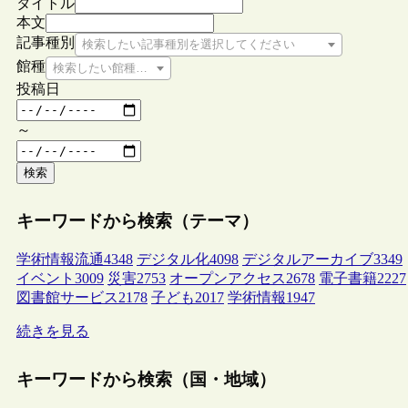
タイトル
本文
記事種別
検索したい記事種別を選択してください
館種
検索したい館種を選択してください
投稿日
～
検索
キーワードから検索（テーマ）
学術情報流通
4348
デジタル化
4098
デジタルアーカイブ
3349
イベント
3009
災害
2753
オープンアクセス
2678
電子書籍
2227
図書館サービス
2178
子ども
2017
学術情報
1947
続きを見る
キーワードから検索（国・地域）