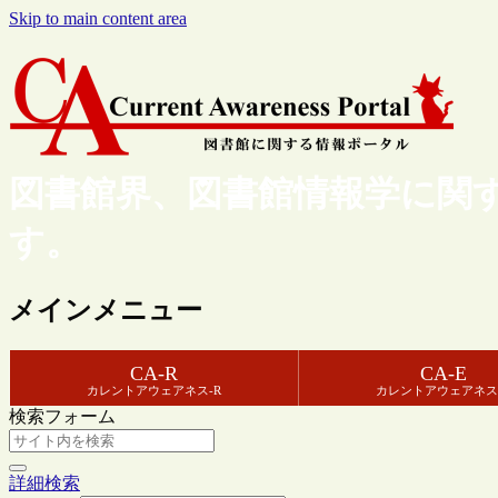
Skip to main content area
図書館界、図書館情報学に関
す。
メインメニュー
CA-R
CA-E
カレントアウェアネス-R
カレントアウェアネス
検索フォーム
詳細検索