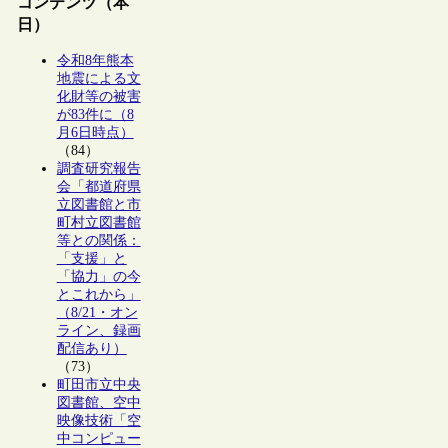
コンテンツ（本
日）
令和8年熊本
地震による文
化財等の被害
が83件に（8
月6日時点）
（84）
調査研究報告
会「都道府県
立図書館と市
町村立図書館
等との関係：
「支援」と
「協力」の今
とこれから」
（8/21・オン
ライン、録画
配信あり）
（73）
町田市立中央
図書館、空中
映像技術「空
中コンピュー