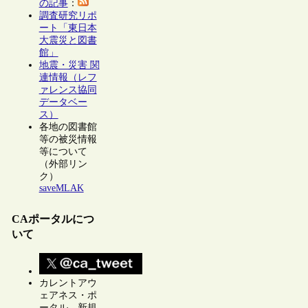
の記事
：
調査研究リポ
ート「東日本
大震災と図書
館」
地震・災害 関
連情報（レフ
ァレンス協同
データベー
ス）
各地の図書館
等の被災情報
等について
（外部リン
ク）
saveMLAK
CAポータルにつ
いて
カレントアウ
ェアネス・ポ
ータル 新規