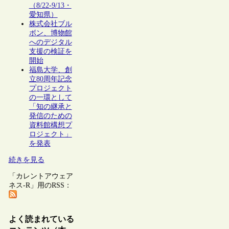
（8/22-9/13・
愛知県）
株式会社ブル
ボン、博物館
へのデジタル
支援の検証を
開始
福島大学、創
立80周年記念
プロジェクト
の一環として
「知の継承と
発信のための
資料館構想プ
ロジェクト」
を発表
続きを見る
「カレントアウェア
ネス-R」用のRSS：
よく読まれている