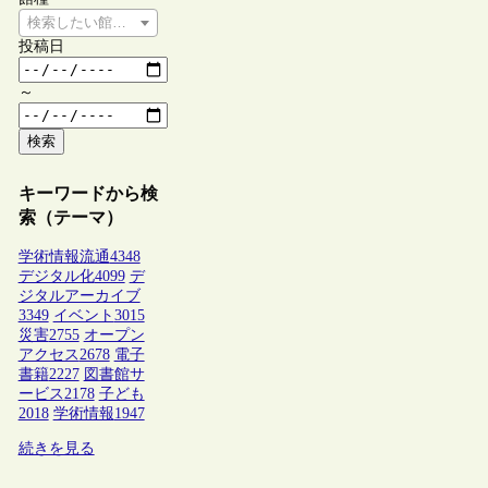
検索したい館種を選択してください
投稿日
～
検索
キーワードから検
索（テーマ）
学術情報流通
4348
デジタル化
4099
デ
ジタルアーカイブ
3349
イベント
3015
災害
2755
オープン
アクセス
2678
電子
書籍
2227
図書館サ
ービス
2178
子ども
2018
学術情報
1947
続きを見る