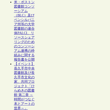
米・ボストン
図書館コンソ
ーシアム
（BLC）及び
ペンシルバニ
ア州等の大学
図書館の連合
体PALCI、リ
ソースシェア
リングのため
のコンソーシ
アム連携の枠
組みに関する
報告書を公開
【イベント】
長久手市中央
図書館及び長
久手市文化の
家、共同プロ
ジェクト「ひ
らめきの図書
館 第二章 ～
時間がつなぐ
本とアートの
世界～」