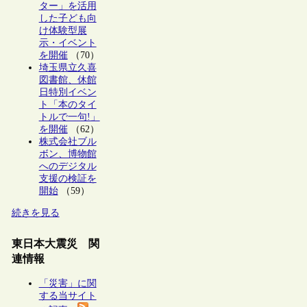
ター」を活用
した子ども向
け体験型展
示・イベント
を開催
（70）
埼玉県立久喜
図書館、休館
日特別イベン
ト「本のタイ
トルで一句!」
を開催
（62）
株式会社ブル
ボン、博物館
へのデジタル
支援の検証を
開始
（59）
続きを見る
東日本大震災 関
連情報
「災害」に関
する当サイト