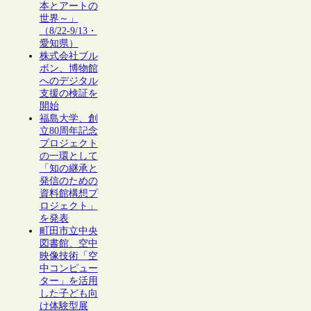
本とアートの
世界～」
（8/22-9/13・
愛知県）
株式会社ブル
ボン、博物館
へのデジタル
支援の検証を
開始
福島大学、創
立80周年記念
プロジェクト
の一環として
「知の継承と
発信のための
資料館構想プ
ロジェクト」
を発表
町田市立中央
図書館、空中
映像技術「空
中コンピュー
ター」を活用
した子ども向
け体験型展