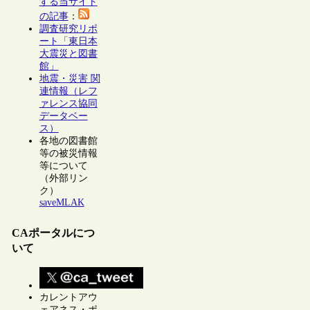
する当サイト
の記事
：
調査研究リポ
ート「東日本
大震災と図書
館」
地震・災害 関
連情報（レフ
ァレンス協同
データベー
ス）
各地の図書館
等の被災情報
等について
（外部リン
ク）
saveMLAK
CAポータルにつ
いて
カレントアウ
ェアネス・ポ