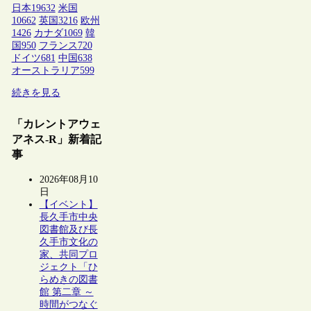
日本
19632
米国
10662
英国
3216
欧州
1426
カナダ
1069
韓
国
950
フランス
720
ドイツ
681
中国
638
オーストラリア
599
続きを見る
「カレントアウェ
アネス-R」新着記
事
2026年08月10
日
【イベント】
長久手市中央
図書館及び長
久手市文化の
家、共同プロ
ジェクト「ひ
らめきの図書
館 第二章 ～
時間がつなぐ