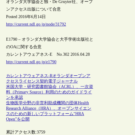
オランダ大学協会と独・De Gruyter社、オープ
ンアクセス出版について合意
Posted 2016年6月14日
http://current.ndl.go.jp/node/31792
E1790 – オランダ大学協会と大手学術出版社と
のOAに関する合意
カレントアウェアネス-E No.302 2016.04.28
http://current.ndl.go.jp/e1790
カレントアウェアネス-R
オランダ
オープンア
クセス
ライセンス契約
電子ジャーナル
米国大学・研究図書館協会（ACRL）、一次資
料（Primary Source）利用のためのガイドライ
ンを承認
生物医学分野の非営利助成機関の団体Health
Research Alliance（HRA）、オープンサイエン
スのための新しいプラットフォーム“HRA
Open”を公開
累計アクセス数:
3759