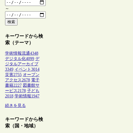
～
検索
キーワードから検
索（テーマ）
学術情報流通
4348
デジタル化
4099
デ
ジタルアーカイブ
3349
イベント
3014
災害
2755
オープン
アクセス
2678
電子
書籍
2227
図書館サ
ービス
2178
子ども
2018
学術情報
1947
続きを見る
キーワードから検
索（国・地域）