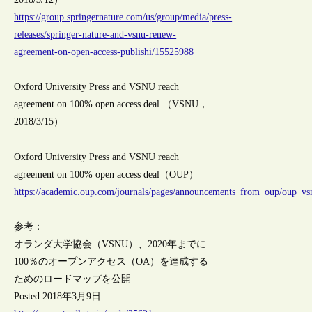
https://group.springernature.com/us/group/media/press-
releases/springer-nature-and-vsnu-renew-
agreement-on-open-access-publishi/15525988
Oxford University Press and VSNU reach
agreement on 100% open access deal （VSNU，
2018/3/15）
Oxford University Press and VSNU reach
agreement on 100% open access deal（OUP）
https://academic.oup.com/journals/pages/announcements_from_oup/oup_vs
参考：
オランダ大学協会（VSNU）、2020年までに
100％のオープンアクセス（OA）を達成する
ためのロードマップを公開
Posted 2018年3月9日