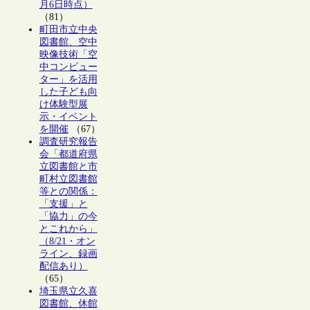
月6日時点）
（81）
町田市立中央
図書館、空中
映像技術「空
中コンピュー
ター」を活用
した子ども向
け体験型展
示・イベント
を開催
（67）
調査研究報告
会「都道府県
立図書館と市
町村立図書館
等との関係：
「支援」と
「協力」の今
とこれから」
（8/21・オン
ライン、録画
配信あり）
（65）
埼玉県立久喜
図書館、休館