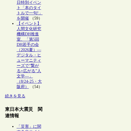
日特別イベン
ト「本のタイ
トルで一句!」
を開催
（59）
【イベント】
人間文化研究
機構DH推進
室、「第5回
DH若手の会
（2026夏）―
デジタル・ヒ
ューマニティ
ーズで“繋が
る×広がる”人
文学―」
（8/24-25・大
阪府）
（54）
続きを見る
東日本大震災 関
連情報
「災害」に関