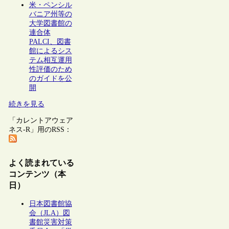
米・ペンシル
バニア州等の
大学図書館の
連合体
PALCI、図書
館によるシス
テム相互運用
性評価のため
のガイドを公
開
続きを見る
「カレントアウェア
ネス-R」用のRSS：
よく読まれている
コンテンツ（本
日）
日本図書館協
会（JLA）図
書館災害対策