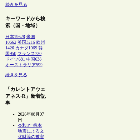
続きを見る
キーワードから検
索（国・地域）
日本
19628
米国
10662
英国
3216
欧州
1426
カナダ
1069
韓
国
950
フランス
720
ドイツ
681
中国
638
オーストラリア
599
続きを見る
「カレントアウェ
アネス-R」新着記
事
2026年08月07
日
令和8年熊本
地震による文
化財等の被害