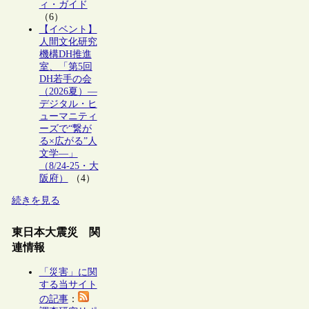
ィ・ガイド
（6）
【イベント】
人間文化研究
機構DH推進
室、「第5回
DH若手の会
（2026夏）―
デジタル・ヒ
ューマニティ
ーズで“繋が
る×広がる”人
文学―」
（8/24-25・大
阪府）
（4）
続きを見る
東日本大震災 関
連情報
「災害」に関
する当サイト
の記事
：