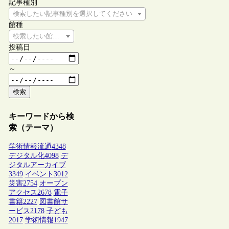
記事種別
検索したい記事種別を選択してください
館種
検索したい館種を選択してください
投稿日
～
検索
キーワードから検
索（テーマ）
学術情報流通
4348
デジタル化
4098
デ
ジタルアーカイブ
3349
イベント
3012
災害
2754
オープン
アクセス
2678
電子
書籍
2227
図書館サ
ービス
2178
子ども
2017
学術情報
1947