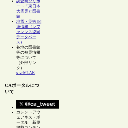
調査研究リポ
ート「東日本
大震災と図書
館」
地震・災害 関
連情報（レフ
ァレンス協同
データベー
ス）
各地の図書館
等の被災情報
等について
（外部リン
ク）
saveMLAK
CAポータルにつ
いて
カレントアウ
ェアネス・ポ
ータル 新規
掲載コンテン