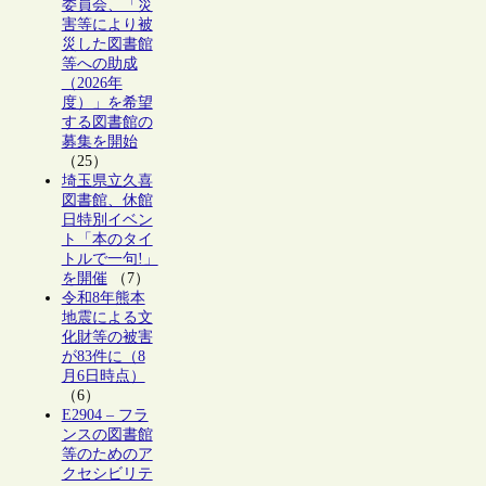
委員会、「災
害等により被
災した図書館
等への助成
（2026年
度）」を希望
する図書館の
募集を開始
（25）
埼玉県立久喜
図書館、休館
日特別イベン
ト「本のタイ
トルで一句!」
を開催
（7）
令和8年熊本
地震による文
化財等の被害
が83件に（8
月6日時点）
（6）
E2904 – フラ
ンスの図書館
等のためのア
クセシビリテ