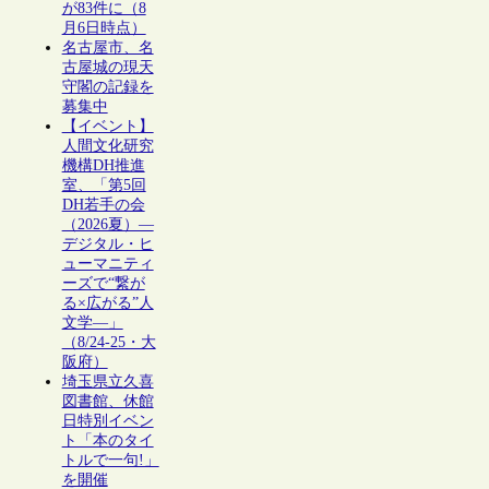
が83件に（8
月6日時点）
名古屋市、名
古屋城の現天
守閣の記録を
募集中
【イベント】
人間文化研究
機構DH推進
室、「第5回
DH若手の会
（2026夏）―
デジタル・ヒ
ューマニティ
ーズで“繋が
る×広がる”人
文学―」
（8/24-25・大
阪府）
埼玉県立久喜
図書館、休館
日特別イベン
ト「本のタイ
トルで一句!」
を開催