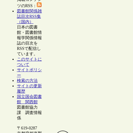
ツのRSS：
図書館関係雑
誌目次RSS集
（国内）
日本の図書
館・図書館情
報学関係情報
誌の目次を
RSSで配信し
ています。
このサイトに
ついて
サイトポリシ
ー
検索の方法
サイトの更新
履歴
国立国会図書
館 関西館
図書館協力
課 調査情報
係
〒619-0287