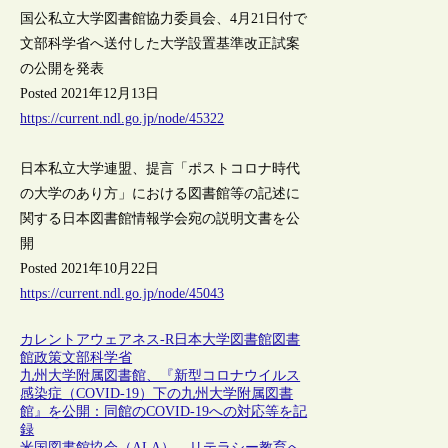
国公私立大学図書館協力委員会、4月21日付で
文部科学省へ送付した大学設置基準改正試案
の公開を発表
Posted 2021年12月13日
https://current.ndl.go.jp/node/45322
日本私立大学連盟、提言「ポストコロナ時代
の大学のあり方」における図書館等の記述に
関する日本図書館情報学会宛の説明文書を公
開
Posted 2021年10月22日
https://current.ndl.go.jp/node/45043
カレントアウェアネス-R
日本
大学図書館
図書
館政策
文部科学省
九州大学附属図書館、『新型コロナウイルス
感染症（COVID-19）下の九州大学附属図書
館』を公開：同館のCOVID-19への対応等を記
録
米国図書館協会（ALA）、リテラシー教育へ