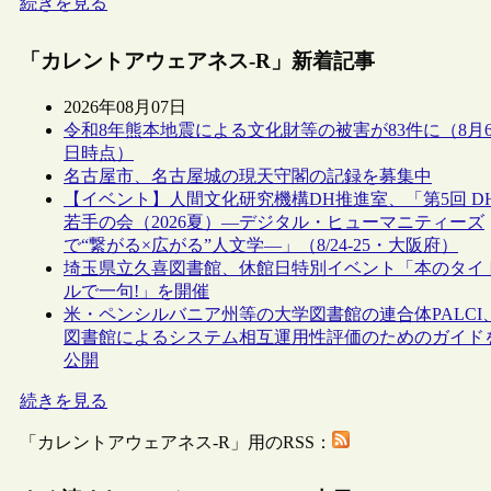
続きを見る
「カレントアウェアネス-R」新着記事
2026年08月07日
令和8年熊本地震による文化財等の被害が83件に（8月
日時点）
名古屋市、名古屋城の現天守閣の記録を募集中
【イベント】人間文化研究機構DH推進室、「第5回 D
若手の会（2026夏）―デジタル・ヒューマニティーズ
で“繋がる×広がる”人文学―」（8/24-25・大阪府）
埼玉県立久喜図書館、休館日特別イベント「本のタイ
ルで一句!」を開催
米・ペンシルバニア州等の大学図書館の連合体PALCI
図書館によるシステム相互運用性評価のためのガイド
公開
続きを見る
「カレントアウェアネス-R」用のRSS：