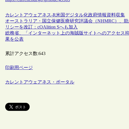
カレントアウェアネス-R
米国
デジタル化
政府情報
資料収集
オーストラリア・国立保健医療研究評議会（NHMRC）、
リシーを改訂：cOAlition Sへも加入
総務省、「インターネット上の海賊版サイトへのアクセス
果を公表
累計アクセス数:
643
印刷用ページ
カレントアウェアネス・ポータル