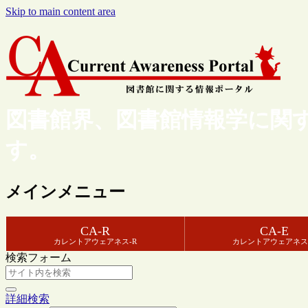
Skip to main content area
図書館界、図書館情報学に関
す。
メインメニュー
CA-R
CA-E
カレントアウェアネス-R
カレントアウェアネス
検索フォーム
詳細検索