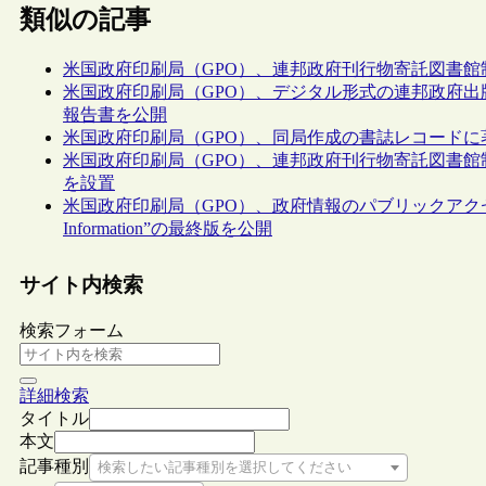
類似の記事
米国政府印刷局（GPO）、連邦政府刊行物寄託図書
米国政府印刷局（GPO）、デジタル形式の連邦政府
報告書を公開
米国政府印刷局（GPO）、同局作成の書誌レコード
米国政府印刷局（GPO）、連邦政府刊行物寄託図書
を設置
米国政府印刷局（GPO）、政府情報のパブリックアクセスプラン“Nation
Information”の最終版を公開
サイト内検索
検索フォーム
詳細検索
タイトル
本文
記事種別
検索したい記事種別を選択してください