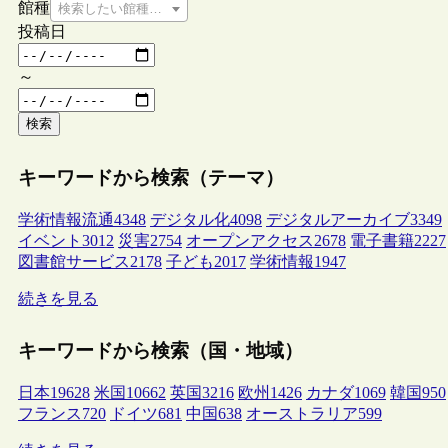
館種
検索したい館種を選択してください
投稿日
～
検索
キーワードから検索（テーマ）
学術情報流通
4348
デジタル化
4098
デジタルアーカイブ
3349
イベント
3012
災害
2754
オープンアクセス
2678
電子書籍
2227
図書館サービス
2178
子ども
2017
学術情報
1947
続きを見る
キーワードから検索（国・地域）
日本
19628
米国
10662
英国
3216
欧州
1426
カナダ
1069
韓国
950
フランス
720
ドイツ
681
中国
638
オーストラリア
599