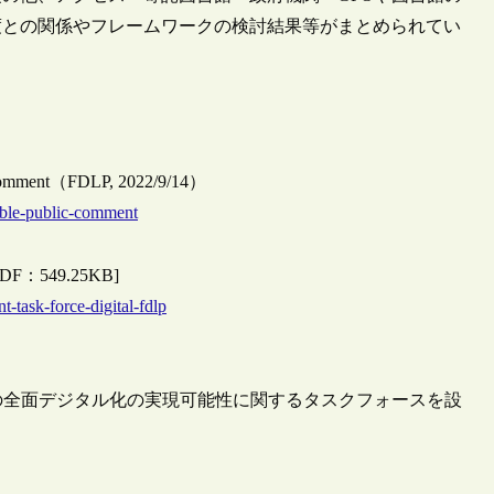
度との関係やフレームワークの検討結果等がまとめられてい
ic Comment（FDLP, 2022/9/14）
lable-public-comment
P [PDF：549.25KB]
t-task-force-digital-fdlp
の全面デジタル化の実現可能性に関するタスクフォースを設