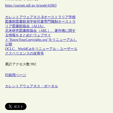
https://current.ndl.go.jp/node/41863
カレントアウェアネス-R
オーストラリア
学校
図書館
図書館員
学校司書
専門職制
オーストラ
リア図書館協会（ALIA）
北米研究図書館協会（ARL）、著作権に関す
る情報をまとめたウェブサイ
ト“KnowYourCopyrights.org”をリニューアルし
公開
OCLC、WorldCatをリニューアル：ユーザーエ
クスペリエンスの改善等
累計アクセス数:
992
印刷用ページ
カレントアウェアネス・ポータル