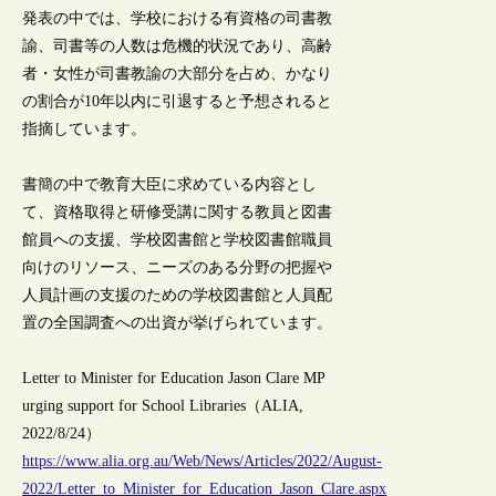
発表の中では、学校における有資格の司書教
諭、司書等の人数は危機的状況であり、高齢
者・女性が司書教諭の大部分を占め、かなり
の割合が10年以内に引退すると予想されると
指摘しています。
書簡の中で教育大臣に求めている内容とし
て、資格取得と研修受講に関する教員と図書
館員への支援、学校図書館と学校図書館職員
向けのリソース、ニーズのある分野の把握や
人員計画の支援のための学校図書館と人員配
置の全国調査への出資が挙げられています。
Letter to Minister for Education Jason Clare MP
urging support for School Libraries（ALIA,
2022/8/24）
https://www.alia.org.au/Web/News/Articles/2022/August-
2022/Letter_to_Minister_for_Education_Jason_Clare.aspx