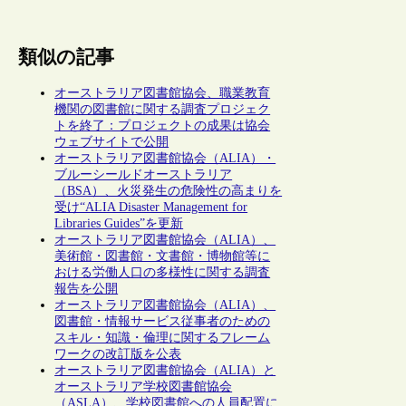
類似の記事
オーストラリア図書館協会、職業教育
機関の図書館に関する調査プロジェク
トを終了：プロジェクトの成果は協会
ウェブサイトで公開
オーストラリア図書館協会（ALIA）・
ブルーシールドオーストラリア
（BSA）、火災発生の危険性の高まりを
受け“ALIA Disaster Management for
Libraries Guides”を更新
オーストラリア図書館協会（ALIA）、
美術館・図書館・文書館・博物館等に
おける労働人口の多様性に関する調査
報告を公開
オーストラリア図書館協会（ALIA）、
図書館・情報サービス従事者のための
スキル・知識・倫理に関するフレーム
ワークの改訂版を公表
オーストラリア図書館協会（ALIA）と
オーストラリア学校図書館協会
（ASLA）、学校図書館への人員配置に