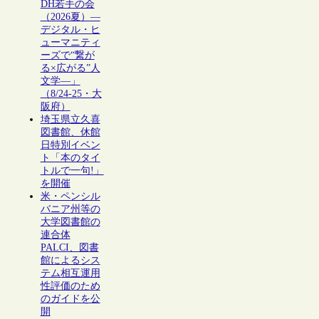
DH若手の会
（2026夏）―
デジタル・ヒ
ューマニティ
ーズで“繋が
る×広がる”人
文学―」
（8/24-25・大
阪府）
埼玉県立久喜
図書館、休館
日特別イベン
ト「本のタイ
トルで一句!」
を開催
米・ペンシル
バニア州等の
大学図書館の
連合体
PALCI、図書
館によるシス
テム相互運用
性評価のため
のガイドを公
開