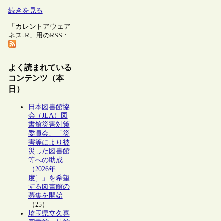
続きを見る
「カレントアウェア
ネス-R」用のRSS：
よく読まれている
コンテンツ（本
日）
日本図書館協
会（JLA）図
書館災害対策
委員会、「災
害等により被
災した図書館
等への助成
（2026年
度）」を希望
する図書館の
募集を開始
（25）
埼玉県立久喜