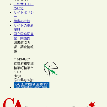
このサイトに
ついて
サイトポリシ
ー
検索の方法
サイトの更新
履歴
国立国会図書
館 関西館
図書館協力
課 調査情報
係
〒619-0287
京都府相楽郡
精華町精華台
8-1-3
chojo