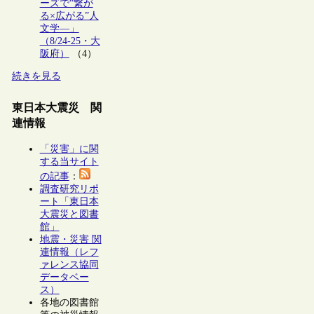
ーズで“繋が
る×広がる”人
文学―」
（8/24-25・大
阪府）
（4）
続きを見る
東日本大震災 関
連情報
「災害」に関
する当サイト
の記事
：
調査研究リポ
ート「東日本
大震災と図書
館」
地震・災害 関
連情報（レフ
ァレンス協同
データベー
ス）
各地の図書館