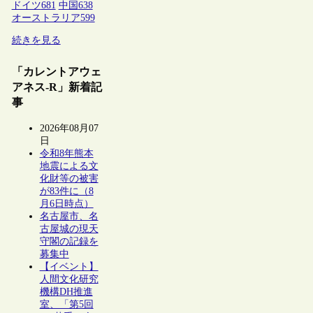
ドイツ
681
中国
638
オーストラリア
599
続きを見る
「カレントアウェ
アネス-R」新着記
事
2026年08月07
日
令和8年熊本
地震による文
化財等の被害
が83件に（8
月6日時点）
名古屋市、名
古屋城の現天
守閣の記録を
募集中
【イベント】
人間文化研究
機構DH推進
室、「第5回