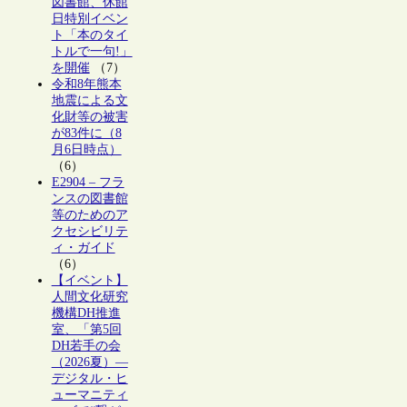
図書館、休館
日特別イベン
ト「本のタイ
トルで一句!」
を開催
（7）
令和8年熊本
地震による文
化財等の被害
が83件に（8
月6日時点）
（6）
E2904 – フラ
ンスの図書館
等のためのア
クセシビリテ
ィ・ガイド
（6）
【イベント】
人間文化研究
機構DH推進
室、「第5回
DH若手の会
（2026夏）―
デジタル・ヒ
ューマニティ