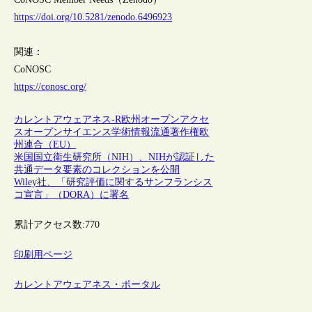
https://doi.org/10.5281/zenodo.6496923
関連：
CoNOSC
https://conosc.org/
カレントアウェアネス-R
欧州
オープンアクセ
ス
オープンサイエンス
学術情報流通
著作権
欧
州連合（EU）
米国国立衛生研究所（NIH）、NIHが認証した
共通データ要素のコレクションを公開
Wiley社、「研究評価に関するサンフランシス
コ宣言」（DORA）に署名
累計アクセス数:
770
印刷用ページ
カレントアウェアネス・ポータル