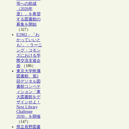
等への助成
（2026年
度）」を希望
する図書館の
募集を開始
（327）
E2902 – 「わ
かっていいと
も!」：ラーニ
ング・コモン
ズにおける学
際交流支援企
画
（186）
東京大学附属
図書館、第2
回デジタル図
書館コンペテ
ィション「東
大図書館をデ
ザインせよ！
Next Library
Challenge
2030」を開催
（147）
県立長野図書