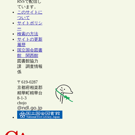
RSSで配信し
ています。
このサイトに
ついて
サイトポリシ
ー
検索の方法
サイトの更新
履歴
国立国会図書
館 関西館
図書館協力
課 調査情報
係
〒619-0287
京都府相楽郡
精華町精華台
8-1-3
chojo