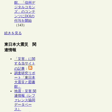
館、「信州デ
ジタルコモン
ズ」のコンテ
ンツにDOIの
付与を開始
（143）
続きを見る
東日本大震災 関
連情報
「災害」に関
する当サイト
の記事
：
調査研究リポ
ート「東日本
大震災と図書
館」
地震・災害 関
連情報（レフ
ァレンス協同
データベー
ス）