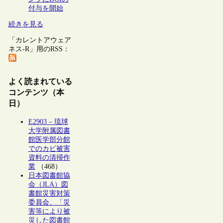
付与を開始
続きを見る
「カレントアウェア
ネス-R」用のRSS：
よく読まれている
コンテンツ（本
日）
E2903 – 琉球
大学附属図書
館医学部分館
でのカビ被害
資料の清掃作
業
（468）
日本図書館協
会（JLA）図
書館災害対策
委員会、「災
害等により被
災した図書館