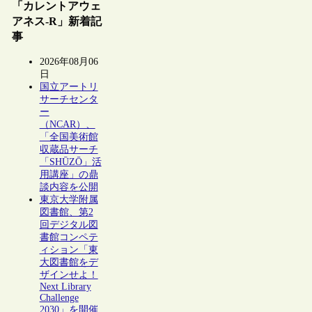
「カレントアウェ
アネス-R」新着記
事
2026年08月06
日
国立アートリ
サーチセンタ
ー
（NCAR）、
「全国美術館
収蔵品サーチ
「SHŪZŌ」活
用講座」の鼎
談内容を公開
東京大学附属
図書館、第2
回デジタル図
書館コンペテ
ィション「東
大図書館をデ
ザインせよ！
Next Library
Challenge
2030」を開催