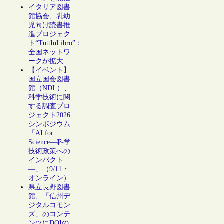
イタリア図書
館協会、乳幼
児向け読書推
進プロジェク
ト“TuttInLibro”：
全国ネットワ
ークが拡大
【イベント】
国立国会図書
館（NDL）、
科学技術に関
する調査プロ
ジェクト2026
シンポジウム
「AI for
Science―科学
技術政策への
インパクト
―」（9/11・
オンライン）
県立長野図書
館、「信州デ
ジタルコモン
ズ」のコンテ
ンツにDOIの