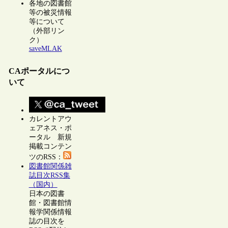
各地の図書館
等の被災情報
等について
（外部リン
ク）
saveMLAK
CAポータルにつ
いて
カレントアウ
ェアネス・ポ
ータル 新規
掲載コンテン
ツのRSS：
図書館関係雑
誌目次RSS集
（国内）
日本の図書
館・図書館情
報学関係情報
誌の目次を