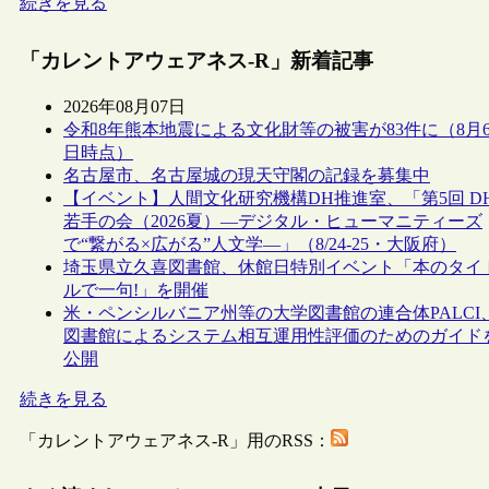
続きを見る
「カレントアウェアネス-R」新着記事
2026年08月07日
令和8年熊本地震による文化財等の被害が83件に（8月
日時点）
名古屋市、名古屋城の現天守閣の記録を募集中
【イベント】人間文化研究機構DH推進室、「第5回 D
若手の会（2026夏）―デジタル・ヒューマニティーズ
で“繋がる×広がる”人文学―」（8/24-25・大阪府）
埼玉県立久喜図書館、休館日特別イベント「本のタイ
ルで一句!」を開催
米・ペンシルバニア州等の大学図書館の連合体PALCI
図書館によるシステム相互運用性評価のためのガイド
公開
続きを見る
「カレントアウェアネス-R」用のRSS：