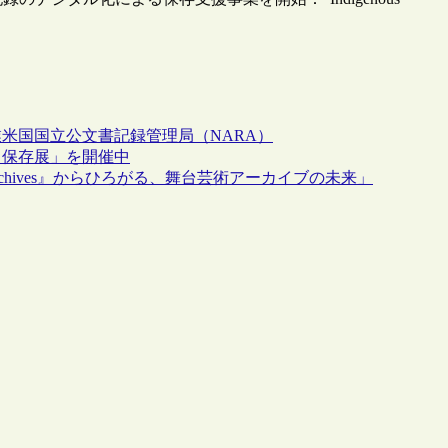
業
米国国立公文書記録管理局（NARA）
と保存展」を開催中
re Archives』からひろがる、舞台芸術アーカイブの未来」