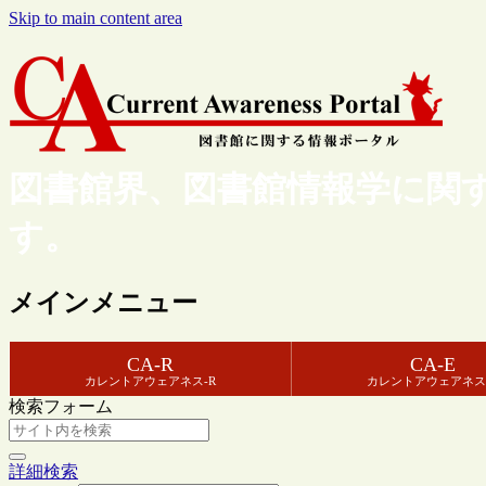
Skip to main content area
図書館界、図書館情報学に関
す。
メインメニュー
CA-R
CA-E
カレントアウェアネス-R
カレントアウェアネス
検索フォーム
詳細検索