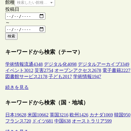
館種
検索したい館種を選択してください
投稿日
～
検索
キーワードから検索（テーマ）
学術情報流通
4348
デジタル化
4098
デジタルアーカイブ
3349
イベント
3012
災害
2754
オープンアクセス
2678
電子書籍
2227
図書館サービス
2178
子ども
2017
学術情報
1947
続きを見る
キーワードから検索（国・地域）
日本
19628
米国
10662
英国
3216
欧州
1426
カナダ
1069
韓国
950
フランス
720
ドイツ
681
中国
638
オーストラリア
599