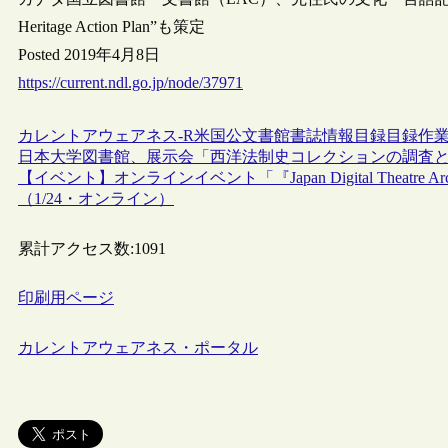
Heritage Action Plan”も策定
Posted 2019年4月8日
https://current.ndl.go.jp/node/37971
カレントアウェアネス-R
米国
公文書館
書誌情報
目録
目録作
日本大学図書館、展示会「西洋法制史コレクションの調査
【イベント】オンラインイベント「『Japan Digital Theat
（1/24・オンライン）
累計アクセス数:
1091
印刷用ページ
カレントアウェアネス・ポータル