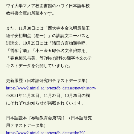
ワイ大学マノア校図書館のハワイ日本語学校
教科書文庫の所蔵本です。
また、11月30日には「西大寺本金光明最勝王
経平安初期点（巻一）」の訓読文コーパスと
訓読文、10月29日には「諸国方言物類称呼」
「哲学字彙」「小三金五郎仮名文章娘節用」
「春色梅児与美」等7件の資料の翻字本文のテ
キストデータを公開していました。
更新履歴（日本語研究用テキストデータ集）
https://www2.ninjal.ac.jp/textdb_dataset/newshistory/
※2021年11月30日、11月27日、10月29日の欄
にそれぞれお知らせが掲載されています。
日本語読本［布哇教育会第2期］（日本語研究
用テキストデータ集）
https://www2.ninjal.ac.jp/textdb_dataset/hn29/