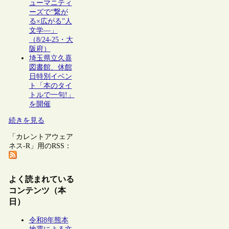
ューマニティ
ーズで“繋が
る×広がる”人
文学―」
（8/24-25・大
阪府）
埼玉県立久喜
図書館、休館
日特別イベン
ト「本のタイ
トルで一句!」
を開催
続きを見る
「カレントアウェア
ネス-R」用のRSS：
よく読まれている
コンテンツ（本
日）
令和8年熊本