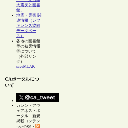
大震災と図書
館」
地震・災害 関
連情報（レフ
ァレンス協同
データベー
ス）
各地の図書館
等の被災情報
等について
（外部リン
ク）
saveMLAK
CAポータルにつ
いて
カレントアウ
ェアネス・ポ
ータル 新規
掲載コンテン
ツのRSS：