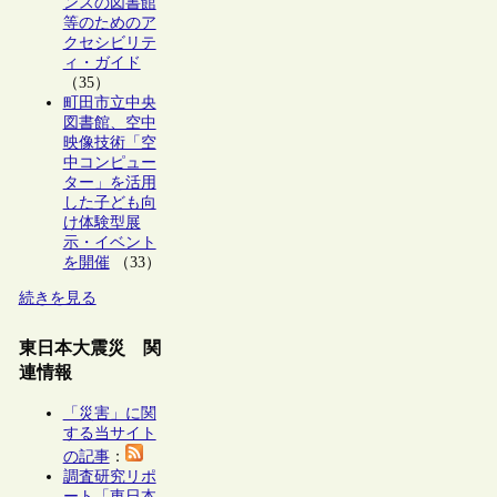
ンスの図書館
等のためのア
クセシビリテ
ィ・ガイド
（35）
町田市立中央
図書館、空中
映像技術「空
中コンピュー
ター」を活用
した子ども向
け体験型展
示・イベント
を開催
（33）
続きを見る
東日本大震災 関
連情報
「災害」に関
する当サイト
の記事
：
調査研究リポ
ート「東日本