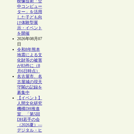
映像技術「空
中コンピュー
ター」を活用
した子ども向
け体験型展
示・イベント
を開催
2026年08月07
日
令和8年熊本
地震による文
化財等の被害
が83件に（8
月6日時点）
名古屋市、名
古屋城の現天
守閣の記録を
募集中
【イベント】
人間文化研究
機構DH推進
室、「第5回
DH若手の会
（2026夏）―
デジタル・ヒ