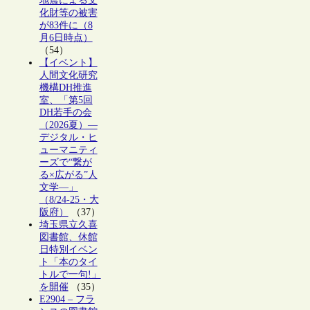
地震による文
化財等の被害
が83件に（8
月6日時点）
（54）
【イベント】
人間文化研究
機構DH推進
室、「第5回
DH若手の会
（2026夏）―
デジタル・ヒ
ューマニティ
ーズで“繋が
る×広がる”人
文学―」
（8/24-25・大
阪府）
（37）
埼玉県立久喜
図書館、休館
日特別イベン
ト「本のタイ
トルで一句!」
を開催
（35）
E2904 – フラ