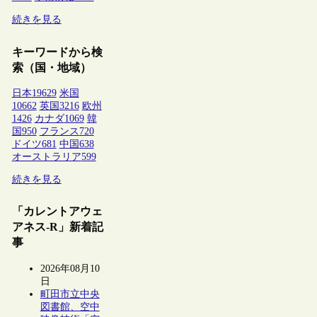
続きを見る
キーワードから検
索（国・地域）
日本
19629
米国
10662
英国
3216
欧州
1426
カナダ
1069
韓
国
950
フランス
720
ドイツ
681
中国
638
オーストラリア
599
続きを見る
「カレントアウェ
アネス-R」新着記
事
2026年08月10
日
町田市立中央
図書館、空中