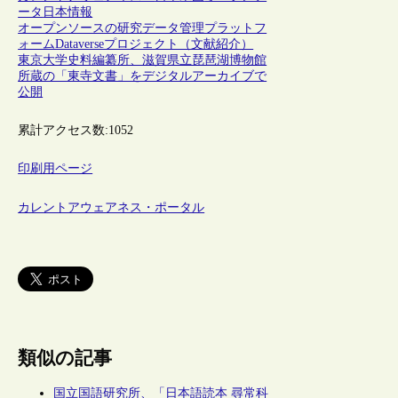
ータ
日本情報
オープンソースの研究データ管理プラットフ
ォームDataverseプロジェクト（文献紹介）
東京大学史料編纂所、滋賀県立琵琶湖博物館
所蔵の「東寺文書」をデジタルアーカイブで
公開
累計アクセス数:
1052
印刷用ページ
カレントアウェアネス・ポータル
類似の記事
国立国語研究所、「日本語読本 尋常科