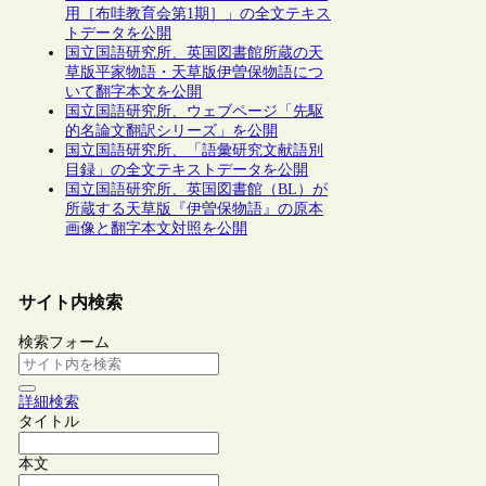
用［布哇教育会第1期］」の全文テキス
トデータを公開
国立国語研究所、英国図書館所蔵の天
草版平家物語・天草版伊曽保物語につ
いて翻字本文を公開
国立国語研究所、ウェブページ「先駆
的名論文翻訳シリーズ」を公開
国立国語研究所、「語彙研究文献語別
目録」の全文テキストデータを公開
国立国語研究所、英国図書館（BL）が
所蔵する天草版『伊曽保物語』の原本
画像と翻字本文対照を公開
サイト内検索
検索フォーム
詳細検索
タイトル
本文