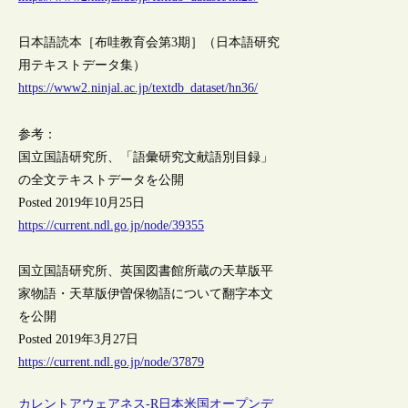
日本語読本［布哇教育会第3期］（日本語研究
用テキストデータ集）
https://www2.ninjal.ac.jp/textdb_dataset/hn36/
参考：
国立国語研究所、「語彙研究文献語別目録」
の全文テキストデータを公開
Posted 2019年10月25日
https://current.ndl.go.jp/node/39355
国立国語研究所、英国図書館所蔵の天草版平
家物語・天草版伊曽保物語について翻字本文
を公開
Posted 2019年3月27日
https://current.ndl.go.jp/node/37879
カレントアウェアネス-R
日本
米国
オープンデ