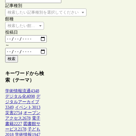
記事種別
検索したい記事種別を選択してください
館種
検索したい館種を選択してください
投稿日
～
検索
キーワードから検
索（テーマ）
学術情報流通
4348
デジタル化
4098
デ
ジタルアーカイブ
3349
イベント
3013
災害
2754
オープン
アクセス
2678
電子
書籍
2227
図書館サ
ービス
2178
子ども
2018
学術情報
1947