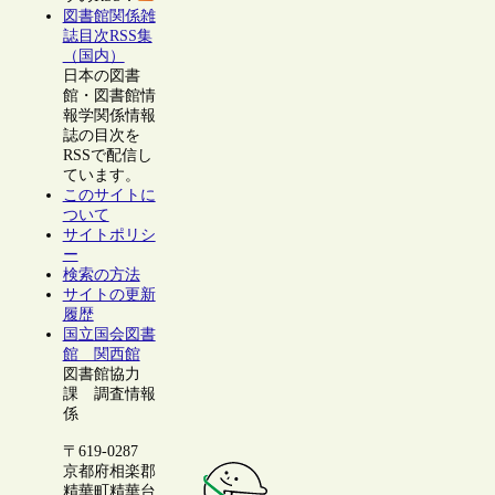
図書館関係雑
誌目次RSS集
（国内）
日本の図書
館・図書館情
報学関係情報
誌の目次を
RSSで配信し
ています。
このサイトに
ついて
サイトポリシ
ー
検索の方法
サイトの更新
履歴
国立国会図書
館 関西館
図書館協力
課 調査情報
係
〒619-0287
京都府相楽郡
精華町精華台