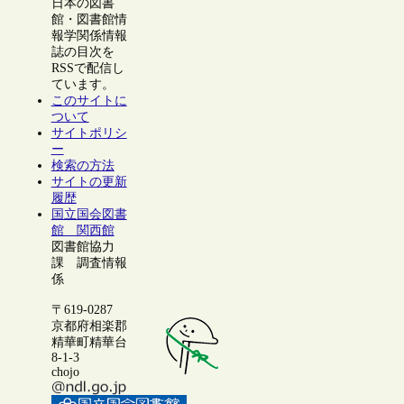
日本の図書
館・図書館情
報学関係情報
誌の目次を
RSSで配信し
ています。
このサイトに
ついて
サイトポリシ
ー
検索の方法
サイトの更新
履歴
国立国会図書
館 関西館
図書館協力
課 調査情報
係
〒619-0287
京都府相楽郡
精華町精華台
8-1-3
chojo