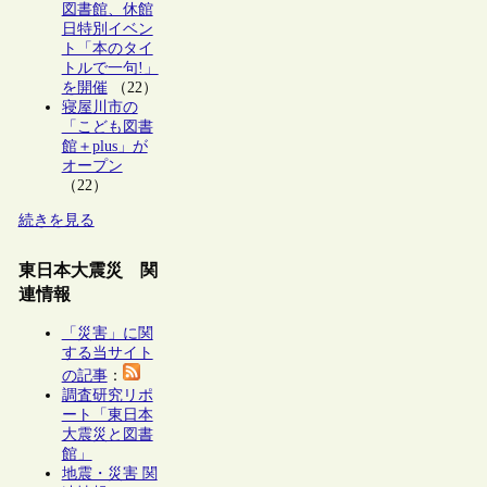
図書館、休館
日特別イベン
ト「本のタイ
トルで一句!」
を開催
（22）
寝屋川市の
「こども図書
館＋plus」が
オープン
（22）
続きを見る
東日本大震災 関
連情報
「災害」に関
する当サイト
の記事
：
調査研究リポ
ート「東日本
大震災と図書
館」
地震・災害 関