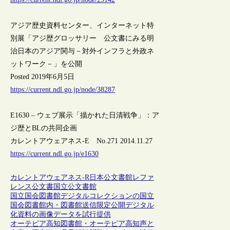
アジア歴史資料センター、インターネット特
別展「アジ歴グロッサリー 公文書にみる明
治日本のアジア関与－対外インフラと外政ネ
ットワーク－」を公開
Posted 2019年6月5日
https://current.ndl.go.jp/node/38287
E1630 – ウェブ展示「描かれた日清戦争」：ア
ジ歴とBLの共同企画
カレントアウェアネス-E No.271 2014.11.27
https://current.ndl.go.jp/e1630
カレントアウェアネス-R
日本
公文書館
レファ
レンス
公文書
国立公文書館
国立国会図書館デジタルコレクションの国立
国会図書館内・図書館送信限定公開デジタル
化資料の画像データを試行提供
オーテピア高知図書館・オーテピア高知声と