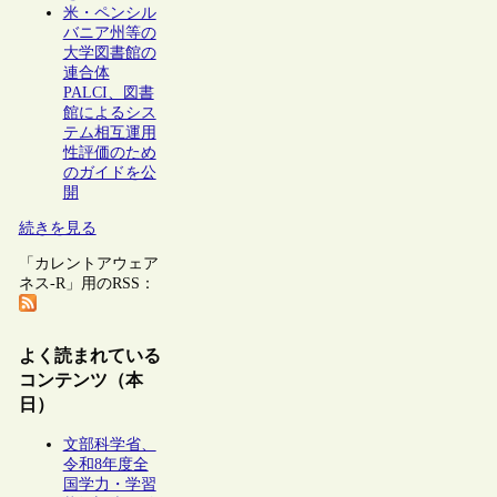
米・ペンシル
バニア州等の
大学図書館の
連合体
PALCI、図書
館によるシス
テム相互運用
性評価のため
のガイドを公
開
続きを見る
「カレントアウェア
ネス-R」用のRSS：
よく読まれている
コンテンツ（本
日）
文部科学省、
令和8年度全
国学力・学習