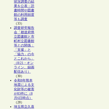
状況調査の結
果を公表：読
書時間や図書
館の利用頻度
等も調査
（33）
調査研究報告
会「都道府県
立図書館と市
町村立図書館
等との関係：
「支援」と
「協力」の今
とこれから」
（8/21・オン
ライン、録画
配信あり）
（30）
令和8年熊本
地震による文
化財等の被害
が83件に（8
月6日時点）
（28）
埼玉県立久喜