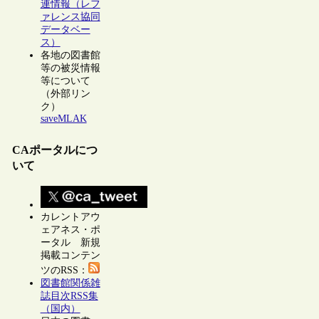
連情報（レフ
ァレンス協同
データベー
ス）
各地の図書館
等の被災情報
等について
（外部リン
ク）
saveMLAK
CAポータルにつ
いて
カレントアウ
ェアネス・ポ
ータル 新規
掲載コンテン
ツのRSS：
図書館関係雑
誌目次RSS集
（国内）