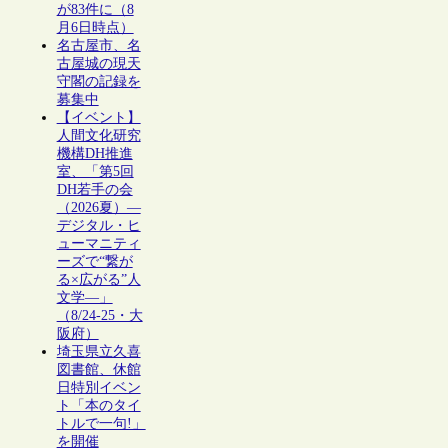
が83件に（8
月6日時点）
名古屋市、名
古屋城の現天
守閣の記録を
募集中
【イベント】
人間文化研究
機構DH推進
室、「第5回
DH若手の会
（2026夏）―
デジタル・ヒ
ューマニティ
ーズで“繋が
る×広がる”人
文学―」
（8/24-25・大
阪府）
埼玉県立久喜
図書館、休館
日特別イベン
ト「本のタイ
トルで一句!」
を開催