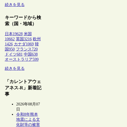
続きを見る
キーワードから検
索（国・地域）
日本
19628
米国
10662
英国
3216
欧州
1426
カナダ
1069
韓
国
950
フランス
720
ドイツ
681
中国
638
オーストラリア
599
続きを見る
「カレントアウェ
アネス-R」新着記
事
2026年08月07
日
令和8年熊本
地震による文
化財等の被害