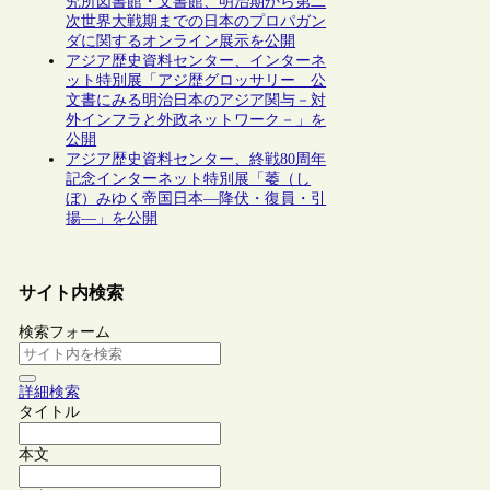
究所図書館・文書館、明治期から第二
次世界大戦期までの日本のプロパガン
ダに関するオンライン展示を公開
アジア歴史資料センター、インターネ
ット特別展「アジ歴グロッサリー 公
文書にみる明治日本のアジア関与－対
外インフラと外政ネットワーク－」を
公開
アジア歴史資料センター、終戦80周年
記念インターネット特別展「萎（し
ぼ）みゆく帝国日本―降伏・復員・引
揚―」を公開
サイト内検索
検索フォーム
詳細検索
タイトル
本文