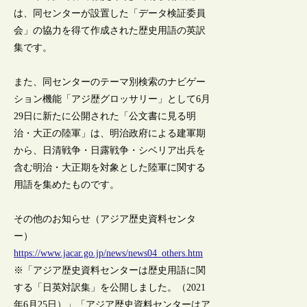
は、同センターが設置した「データ検証委員
会」の協力を得て作成された歴史用語の英訳
集です。
また、同センターのテーマ別検索のナビゲー
ション機能「アジ歴グロッサリー」として6月
29日に新たに公開された「公文書に見る明
治・大正の陸軍」は、明治政府による建軍期
から、日清戦争・日露戦争・シベリア出兵を
含む明治・大正期を対象とした陸軍に関する
用語を集めたものです。
その他のお知らせ（アジア歴史資料センタ
ー）
https://www.jacar.go.jp/news/news04_others.htm
※「アジア歴史資料センターは歴史用語に関
する「日英対訳集」を公開しました。（2021
年6月25日）」「アジア歴史資料センターはア