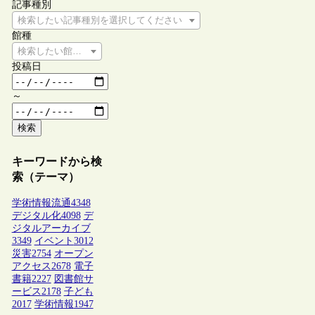
記事種別
検索したい記事種別を選択してください
館種
検索したい館種を選択してください
投稿日
～
検索
キーワードから検
索（テーマ）
学術情報流通
4348
デジタル化
4098
デ
ジタルアーカイブ
3349
イベント
3012
災害
2754
オープン
アクセス
2678
電子
書籍
2227
図書館サ
ービス
2178
子ども
2017
学術情報
1947