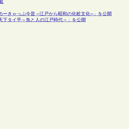
載
めーきゃっぷ今昔 ─江戸から昭和の化粧文化─」を公開
「天下タイ平～魚と人の江戸時代～」を公開