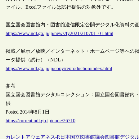
ァイル、Excelファイルは試行提供の対象外です。
国立国会図書館内・図書館送信限定公開デジタル化資料の画像デー
https://www.ndl.go.jp/jp/news/fy2021/210701_01.html
掲載／展示／放映／インターネット・ホームページ等への
ータ提供（試行）（NDL）
https://www.ndl.go.jp/jp/copy/reproduction/index.html
参考：
国立国会図書館デジタルコレクション：国立国会図書館内
供
Posted 2014年8月1日
https://current.ndl.go.jp/node/26710
カレントアウェアネス-R
日本
国立図書館
議会図書館
デジタ