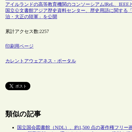
アイルランドの高等教育機関のコンソーシアムIReL、IEEEとのRea
国立公文書館アジア歴史資料センター、歴史用語に関する「
治・大正の陸軍」を公開
累計アクセス数:
2257
印刷用ページ
カレントアウェアネス・ポータル
類似の記事
国立国会図書館（NDL）、約1,500 点の著作権フ