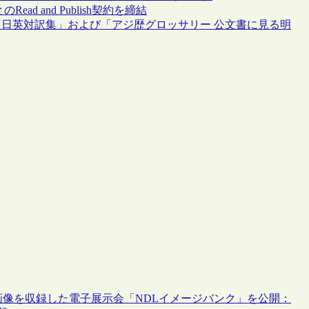
d and Publish契約を締結
日英対訳集」および「アジ歴グロッサリー 公文書に見る明
リー画像を収録した電子展示会「NDLイメージバンク」を公開：