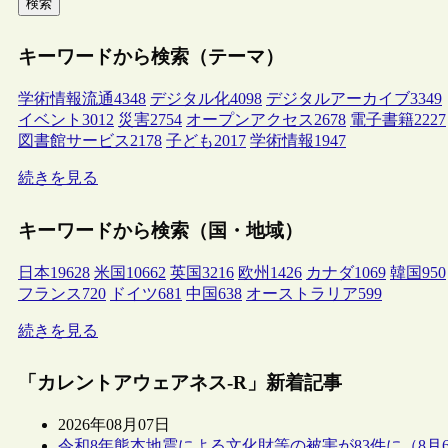
検索
キーワードから検索（テーマ）
学術情報流通
4348
デジタル化
4098
デジタルアーカイブ
3349
イベント
3012
災害
2754
オープンアクセス
2678
電子書籍
2227
図書館サービス
2178
子ども
2017
学術情報
1947
続きを見る
キーワードから検索（国・地域）
日本
19628
米国
10662
英国
3216
欧州
1426
カナダ
1069
韓国
950
フランス
720
ドイツ
681
中国
638
オーストラリア
599
続きを見る
「カレントアウェアネス-R」新着記事
2026年08月07日
令和8年熊本地震による文化財等の被害が83件に（8月