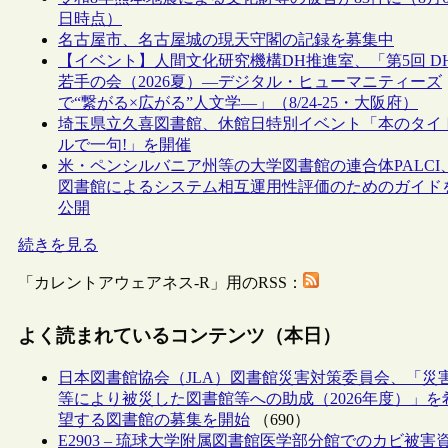
日時点）
名古屋市、名古屋城の現天守閣の記録を募集中
【イベント】人間文化研究機構DH推進室、「第5回 D
若手の会（2026夏）―デジタル・ヒューマニティーズ
で“繋がる×広がる”人文学―」（8/24-25・大阪府）
埼玉県立久喜図書館、休館日特別イベント「本のタイ
ルで一句!」を開催
米・ペンシルバニア州等の大学図書館の連合体PALCI
図書館によるシステム相互運用性評価のためのガイド
公開
続きを見る
「カレントアウェアネス-R」用のRSS：
よく読まれているコンテンツ（本日）
日本図書館協会（JLA）図書館災害対策委員会、「災
等により被災した図書館等への助成（2026年度）」を
望する図書館の募集を開始
（690）
E2903 – 琉球大学附属図書館医学部分館でのカビ被害