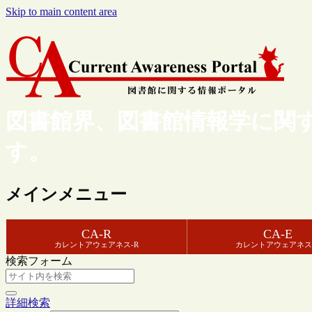
Skip to main content area
図書館界、図書館情報学に関
す。
メインメニュー
CA-R
CA-E
カレントアウェアネス-R
カレントアウェアネス
検索フォーム
詳細検索