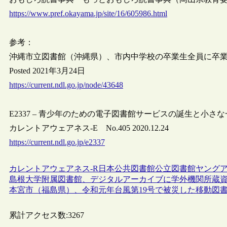
https://www.pref.okayama.jp/site/16/605986.html
参考：
沖縄市立図書館（沖縄県）、市内中学校の卒業生全員に卒業
Posted 2021年3月24日
https://current.ndl.go.jp/node/43648
E2337 – 青少年のための電子図書館サービスの誕生と小さ
カレントアウェアネス-E No.405 2020.12.24
https://current.ndl.go.jp/e2337
カレントアウェアネス-R
日本
公共図書館
公立図書館
ヤング
島根大学附属図書館、デジタルアーカイブに学外機関所蔵
本宮市（福島県）、令和元年台風第19号で被災した移動図
累計アクセス数:
3267