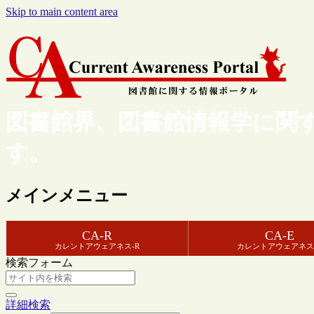
Skip to main content area
図書館界、図書館情報学に関
す。
メインメニュー
CA-R
CA-E
カレントアウェアネス-R
カレントアウェアネス
検索フォーム
詳細検索