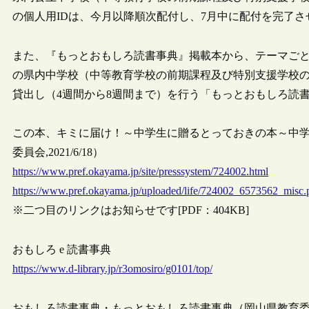
の個人用IDは、今月以降順次配付し、7月中に配付を完了
また、『もっとおもしろ読書事典』掲載本から、テーマごと
の県内中学校（中等教育学校の前期課程及び特別支援学校
貸出し（4週間から8週間まで）を行う「もっとおもしろ読
この本、キミに届け！～中学生に贈るとっておきの本～中
委員会,2021/6/18）
https://www.pref.okayama.jp/site/presssystem/724002.html
https://www.pref.okayama.jp/uploaded/life/724002_6573562_misc.
※二つ目のリンクはお知らせです[PDF：404KB]
おもしろ e 読書事典
https://www.d-library.jp/r3omosiro/g0101/top/
おもしろ読書事典・もっとおもしろ読書事典（岡山県教育