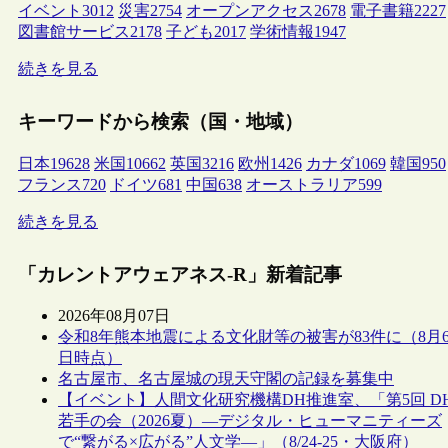
イベント
3012
災害
2754
オープンアクセス
2678
電子書籍
2227
図書館サービス
2178
子ども
2017
学術情報
1947
続きを見る
キーワードから検索（国・地域）
日本
19628
米国
10662
英国
3216
欧州
1426
カナダ
1069
韓国
950
フランス
720
ドイツ
681
中国
638
オーストラリア
599
続きを見る
「カレントアウェアネス-R」新着記事
2026年08月07日
令和8年熊本地震による文化財等の被害が83件に（8月
日時点）
名古屋市、名古屋城の現天守閣の記録を募集中
【イベント】人間文化研究機構DH推進室、「第5回 D
若手の会（2026夏）―デジタル・ヒューマニティーズ
で“繋がる×広がる”人文学―」（8/24-25・大阪府）