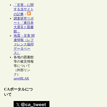
「災害」に関
する当サイト
の記事
：
調査研究リポ
ート「東日本
大震災と図書
館」
地震・災害 関
連情報（レフ
ァレンス協同
データベー
ス）
各地の図書館
等の被災情報
等について
（外部リン
ク）
saveMLAK
CAポータルにつ
いて