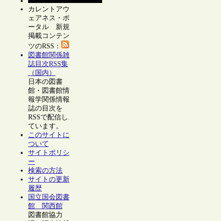
カレントアウ
ェアネス・ポ
ータル 新規
掲載コンテン
ツのRSS：
図書館関係雑
誌目次RSS集
（国内）
日本の図書
館・図書館情
報学関係情報
誌の目次を
RSSで配信し
ています。
このサイトに
ついて
サイトポリシ
ー
検索の方法
サイトの更新
履歴
国立国会図書
館 関西館
図書館協力