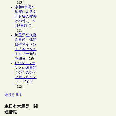
（33）
令和8年熊本
地震による文
化財等の被害
が83件に（8
月6日時点）
（31）
埼玉県立久喜
図書館、休館
日特別イベン
ト「本のタイ
トルで一句!」
を開催
（26）
E2904 – フラ
ンスの図書館
等のためのア
クセシビリテ
ィ・ガイド
（25）
続きを見る
東日本大震災 関
連情報