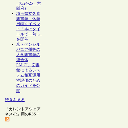
（8/24-25・大
阪府）
埼玉県立久喜
図書館、休館
日特別イベン
ト「本のタイ
トルで一句!」
を開催
米・ペンシル
バニア州等の
大学図書館の
連合体
PALCI、図書
館によるシス
テム相互運用
性評価のため
のガイドを公
開
続きを見る
「カレントアウェア
ネス-R」用のRSS：