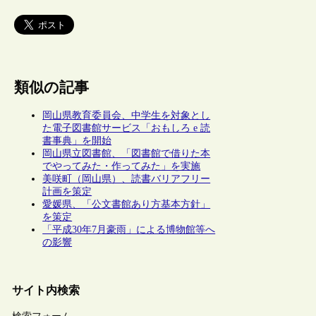
類似の記事
岡山県教育委員会、中学生を対象とし
た電子図書館サービス「おもしろ e 読
書事典」を開始
岡山県立図書館、「図書館で借りた本
でやってみた・作ってみた」を実施
美咲町（岡山県）、読書バリアフリー
計画を策定
愛媛県、「公文書館あり方基本方針」
を策定
「平成30年7月豪雨」による博物館等へ
の影響
サイト内検索