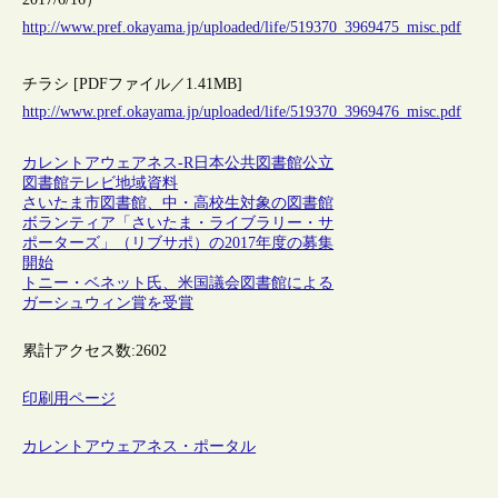
http://www.pref.okayama.jp/uploaded/life/519370_3969475_misc.pdf
チラシ [PDFファイル／1.41MB]
http://www.pref.okayama.jp/uploaded/life/519370_3969476_misc.pdf
カレントアウェアネス-R
日本
公共図書館
公立
図書館
テレビ
地域資料
さいたま市図書館、中・高校生対象の図書館
ボランティア「さいたま・ライブラリー・サ
ポーターズ」（リブサポ）の2017年度の募集
開始
トニー・ベネット氏、米国議会図書館による
ガーシュウィン賞を受賞
累計アクセス数:
2602
印刷用ページ
カレントアウェアネス・ポータル