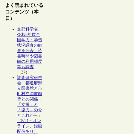
よく読まれている
コンテンツ（本
日）
文部科学省、
令和8年度全
国学力・学習
状況調査の結
果を公表：読
書時間や図書
館の利用頻度
等も調査
（37）
調査研究報告
会「都道府県
立図書館と市
町村立図書館
等との関係：
「支援」と
「協力」の今
とこれから」
（8/21・オン
ライン、録画
配信あり）