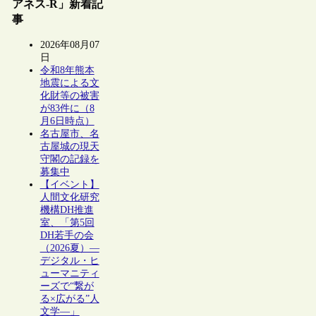
アネス-R」新着記
事
2026年08月07
日
令和8年熊本
地震による文
化財等の被害
が83件に（8
月6日時点）
名古屋市、名
古屋城の現天
守閣の記録を
募集中
【イベント】
人間文化研究
機構DH推進
室、「第5回
DH若手の会
（2026夏）―
デジタル・ヒ
ューマニティ
ーズで“繋が
る×広がる”人
文学―」