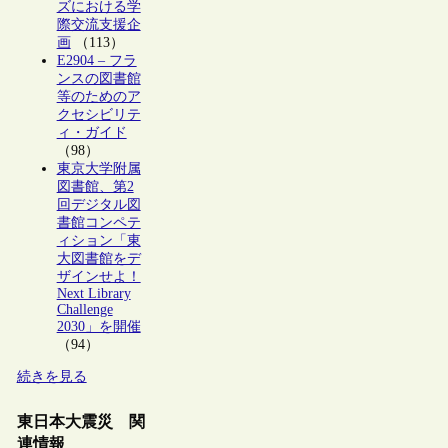
ズにおける学
際交流支援企
画
（113）
E2904 – フラ
ンスの図書館
等のためのア
クセシビリテ
ィ・ガイド
（98）
東京大学附属
図書館、第2
回デジタル図
書館コンペテ
ィション「東
大図書館をデ
ザインせよ！
Next Library
Challenge
2030」を開催
（94）
続きを見る
東日本大震災 関
連情報