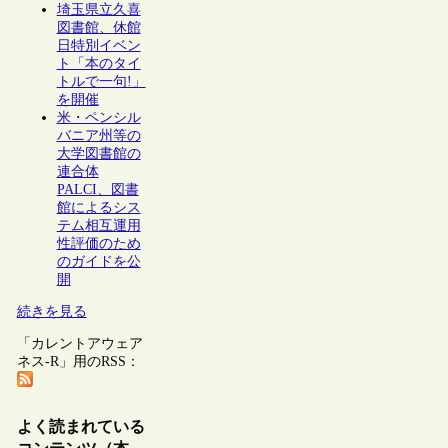
埼玉県立久喜
図書館、休館
日特別イベン
ト「本のタイ
トルで一句!」
を開催
米・ペンシル
バニア州等の
大学図書館の
連合体
PALCI、図書
館によるシス
テム相互運用
性評価のため
のガイドを公
開
続きを見る
「カレントアウェア
ネス-R」用のRSS：
よく読まれている