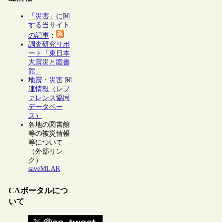
「災害」に関
する当サイト
の記事
：
調査研究リポ
ート「東日本
大震災と図書
館」
地震・災害 関
連情報（レフ
ァレンス協同
データベー
ス）
各地の図書館
等の被災情報
等について
（外部リン
ク）
saveMLAK
CAポータルにつ
いて