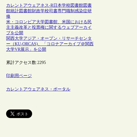
カレントアウェアネス-R
日本
学校図書館
図書
館統計
図書館財政
学校司書
専門職制
感染症
研
修
米・コロンビア大学図書館、米国における民
主主義改革と投票権に関するウェブアーカイ
ブを公開
関西大学アジア・オープン・リサーチセンタ
ー（KU-ORCAS)、「コロナアーカイブ＠関西
大学VR展示」を公開
累計アクセス数:
2295
印刷用ページ
カレントアウェアネス・ポータル