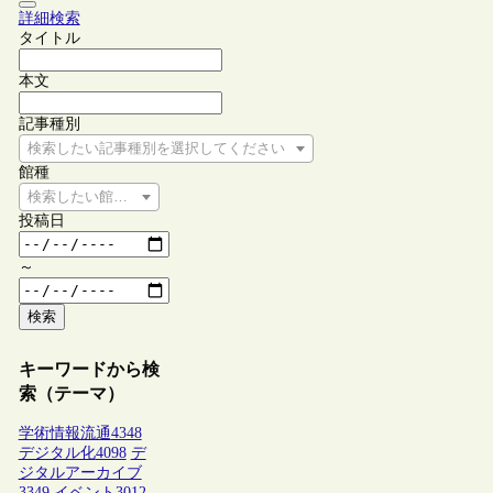
詳細検索
タイトル
本文
記事種別
検索したい記事種別を選択してください
館種
検索したい館種を選択してください
投稿日
～
検索
キーワードから検
索（テーマ）
学術情報流通
4348
デジタル化
4098
デ
ジタルアーカイブ
3349
イベント
3012