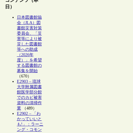
コンテンツ（本
日）
日本図書館協
会（JLA）図
書館災害対策
委員会、「災
害等により被
災した図書館
等への助成
（2026年
度）」を希望
する図書館の
募集を開始
（670）
E2903 – 琉球
大学附属図書
館医学部分館
でのカビ被害
資料の清掃作
業
（489）
E2902 – 「わ
かっていいと
も!」：ラーニ
ング・コモン