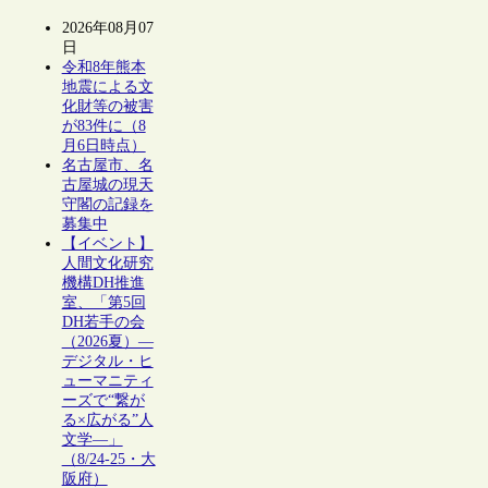
2026年08月07
日
令和8年熊本
地震による文
化財等の被害
が83件に（8
月6日時点）
名古屋市、名
古屋城の現天
守閣の記録を
募集中
【イベント】
人間文化研究
機構DH推進
室、「第5回
DH若手の会
（2026夏）―
デジタル・ヒ
ューマニティ
ーズで“繋が
る×広がる”人
文学―」
（8/24-25・大
阪府）