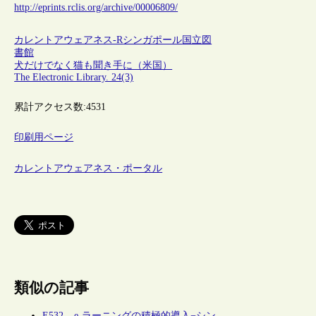
http://eprints.rclis.org/archive/00006809/
カレントアウェアネス-R
シンガポール
国立図
書館
犬だけでなく猫も聞き手に（米国）
The Electronic Library. 24(3)
累計アクセス数:
4531
印刷用ページ
カレントアウェアネス・ポータル
類似の記事
E532 – e-ラーニングの積極的導入−シン