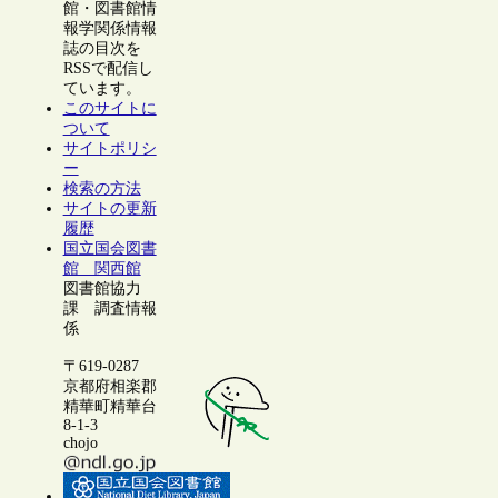
館・図書館情
報学関係情報
誌の目次を
RSSで配信し
ています。
このサイトに
ついて
サイトポリシ
ー
検索の方法
サイトの更新
履歴
国立国会図書
館 関西館
図書館協力
課 調査情報
係
〒619-0287
京都府相楽郡
精華町精華台
8-1-3
chojo