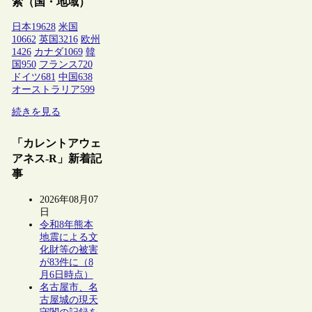
索（国・地域）
日本
19628
米国
10662
英国
3216
欧州
1426
カナダ
1069
韓
国
950
フランス
720
ドイツ
681
中国
638
オーストラリア
599
続きを見る
「カレントアウェ
アネス-R」新着記
事
2026年08月07
日
令和8年熊本
地震による文
化財等の被害
が83件に（8
月6日時点）
名古屋市、名
古屋城の現天