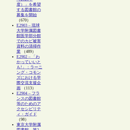
度）」を希望
する図書館の
募集を開始
（670）
E2903 – 琉球
大学附属図書
館医学部分館
でのカビ被害
資料の清掃作
業
（489）
E2902 – 「わ
かっていいと
も!」：ラーニ
ング・コモン
ズにおける学
際交流支援企
画
（113）
E2904 – フラ
ンスの図書館
等のためのア
クセシビリテ
ィ・ガイド
（98）
東京大学附属
図書館、第2