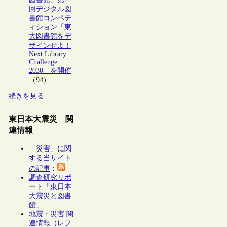
回デジタル図
書館コンペテ
ィション「東
大図書館をデ
ザインせよ！
Next Library
Challenge
2030」を開催
（94）
続きを見る
東日本大震災 関
連情報
「災害」に関
する当サイト
の記事
：
調査研究リポ
ート「東日本
大震災と図書
館」
地震・災害 関
連情報（レフ