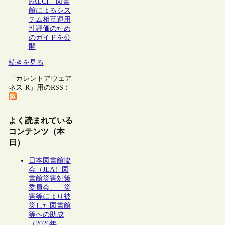
PALCI、図書
館によるシス
テム相互運用
性評価のため
のガイドを公
開
続きを見る
「カレントアウェア
ネス-R」用のRSS：
よく読まれている
コンテンツ（本
日）
日本図書館協
会（JLA）図
書館災害対策
委員会、「災
害等により被
災した図書館
等への助成
（2026年