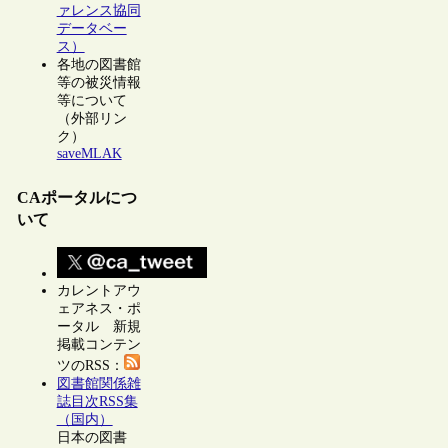
ァレンス協同
データベー
ス）
各地の図書館
等の被災情報
等について
（外部リン
ク）
saveMLAK
CAポータルにつ
いて
カレントアウ
ェアネス・ポ
ータル 新規
掲載コンテン
ツのRSS：
図書館関係雑
誌目次RSS集
（国内）
日本の図書