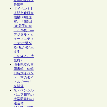
守閣の記録を
募集中
【イベント】
人間文化研究
機構DH推進
室、「第5回
DH若手の会
（2026夏）―
デジタル・ヒ
ューマニティ
ーズで“繋が
る×広がる”人
文学―」
（8/24-25・大
阪府）
埼玉県立久喜
図書館、休館
日特別イベン
ト「本のタイ
トルで一句!」
を開催
米・ペンシル
バニア州等の
大学図書館の
連合体