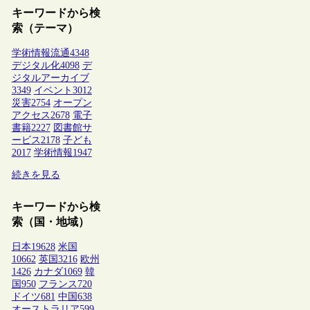
キーワードから検
索（テーマ）
学術情報流通
4348
デジタル化
4098
デ
ジタルアーカイブ
3349
イベント
3012
災害
2754
オープン
アクセス
2678
電子
書籍
2227
図書館サ
ービス
2178
子ども
2017
学術情報
1947
続きを見る
キーワードから検
索（国・地域）
日本
19628
米国
10662
英国
3216
欧州
1426
カナダ
1069
韓
国
950
フランス
720
ドイツ
681
中国
638
オーストラリア
599