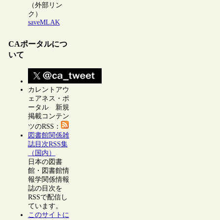
（外部リン
ク）
saveMLAK
CAポータルにつ
いて
カレントアウ
ェアネス・ポ
ータル 新規
掲載コンテン
ツのRSS：
図書館関係雑
誌目次RSS集
（国内）
日本の図書
館・図書館情
報学関係情報
誌の目次を
RSSで配信し
ています。
このサイトに