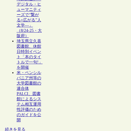
デジタル・ヒ
ューマニティ
ーズで“繋が
る×広がる”人
文学―」
（8/24-25・大
阪府）
埼玉県立久喜
図書館、休館
日特別イベン
ト「本のタイ
トルで一句!」
を開催
米・ペンシル
バニア州等の
大学図書館の
連合体
PALCI、図書
館によるシス
テム相互運用
性評価のため
のガイドを公
開
続きを見る