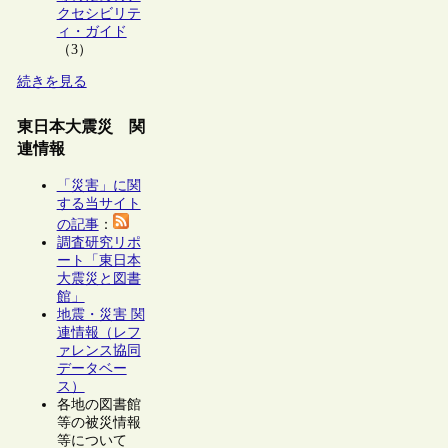
クセシビリテ
ィ・ガイド
（3）
続きを見る
東日本大震災 関
連情報
「災害」に関
する当サイト
の記事
：
調査研究リポ
ート「東日本
大震災と図書
館」
地震・災害 関
連情報（レフ
ァレンス協同
データベー
ス）
各地の図書館
等の被災情報
等について