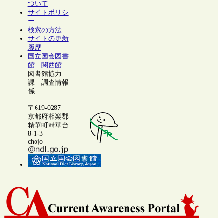
ついて
サイトポリシ
ー
検索の方法
サイトの更新
履歴
国立国会図書
館 関西館
図書館協力
課 調査情報
係
〒619-0287
京都府相楽郡
精華町精華台
8-1-3
chojo