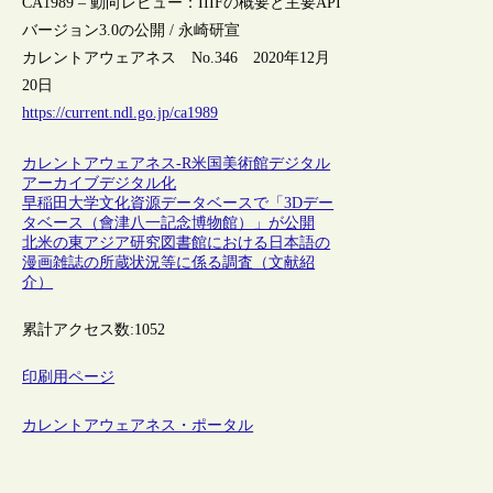
CA1989 – 動向レビュー：IIIFの概要と主要API
バージョン3.0の公開 / 永崎研宣
カレントアウェアネス No.346 2020年12月
20日
https://current.ndl.go.jp/ca1989
カレントアウェアネス-R
米国
美術館
デジタル
アーカイブ
デジタル化
早稲田大学文化資源データベースで「3Dデー
タベース（會津八一記念博物館）」が公開
北米の東アジア研究図書館における日本語の
漫画雑誌の所蔵状況等に係る調査（文献紹
介）
累計アクセス数:
1052
印刷用ページ
カレントアウェアネス・ポータル