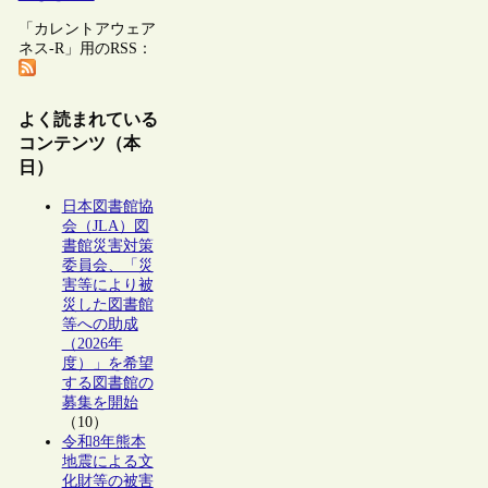
「カレントアウェア
ネス-R」用のRSS：
よく読まれている
コンテンツ（本
日）
日本図書館協
会（JLA）図
書館災害対策
委員会、「災
害等により被
災した図書館
等への助成
（2026年
度）」を希望
する図書館の
募集を開始
（10）
令和8年熊本
地震による文
化財等の被害