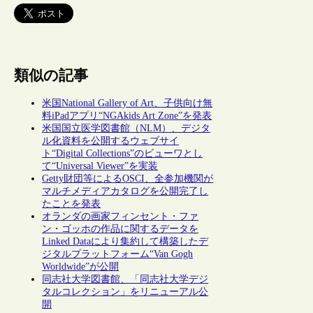
類似の記事
米国National Gallery of Art、子供向け無
料iPadアプリ“NGAkids Art Zone”を発表
米国国立医学図書館（NLM）、デジタ
ル化資料を公開するウェブサイ
ト“Digital Collections”のビューワとし
て“Universal Viewer”を実装
Getty財団等によるOSCI、全参加機関が
マルチメディアカタログを公開完了し
たことを発表
オランダの画家フィンセント・ファ
ン・ゴッホの作品に関するデータを
Linked Dataにより集約して構築したデ
ジタルプラットフォーム“Van Gogh
Worldwide”が公開
同志社大学図書館、「同志社大学デジ
タルコレクション」をリニューアル公
開