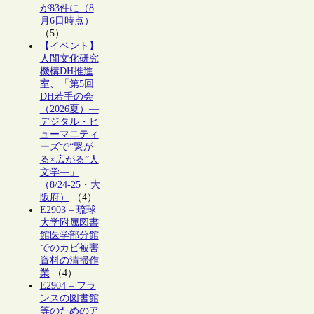
が83件に（8
月6日時点）
（5）
【イベント】
人間文化研究
機構DH推進
室、「第5回
DH若手の会
（2026夏）―
デジタル・ヒ
ューマニティ
ーズで“繋が
る×広がる”人
文学―」
（8/24-25・大
阪府）
（4）
E2903 – 琉球
大学附属図書
館医学部分館
でのカビ被害
資料の清掃作
業
（4）
E2904 – フラ
ンスの図書館
等のためのア