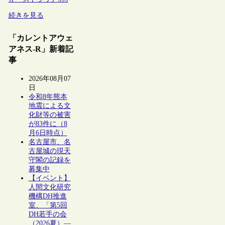
続きを見る
「カレントアウェ
アネス-R」新着記
事
2026年08月07
日
令和8年熊本
地震による文
化財等の被害
が83件に（8
月6日時点）
名古屋市、名
古屋城の現天
守閣の記録を
募集中
【イベント】
人間文化研究
機構DH推進
室、「第5回
DH若手の会
（2026夏）―