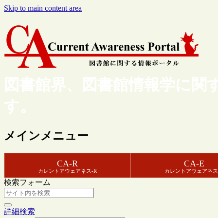
Skip to main content area
図書館界、図書館情報学に関
す。
メインメニュー
CA-R
CA-E
カレントアウェアネス-R
カレントアウェアネス
検索フォーム
詳細検索