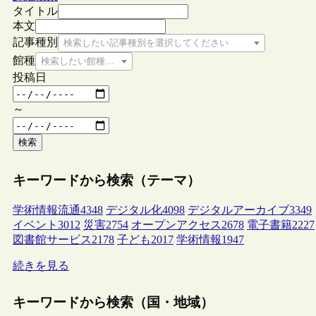
タイトル
本文
記事種別
検索したい記事種別を選択してください
館種
検索したい館種を選択してください
投稿日
～
検索
キーワードから検索（テーマ）
学術情報流通
4348
デジタル化
4098
デジタルアーカイブ
3349
イベント
3012
災害
2754
オープンアクセス
2678
電子書籍
2227
図書館サービス
2178
子ども
2017
学術情報
1947
続きを見る
キーワードから検索（国・地域）