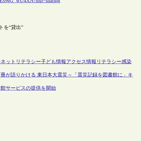
KyQEs9gG_wU4XN?usp=sharing
トを“貸出”
ーネット
リテラシー
子ども
情報アクセス
情報リテラシー
感染
万冊が語りかける 東日本大震災～「震災記録を図書館に」キ
書館サービスの提供を開始