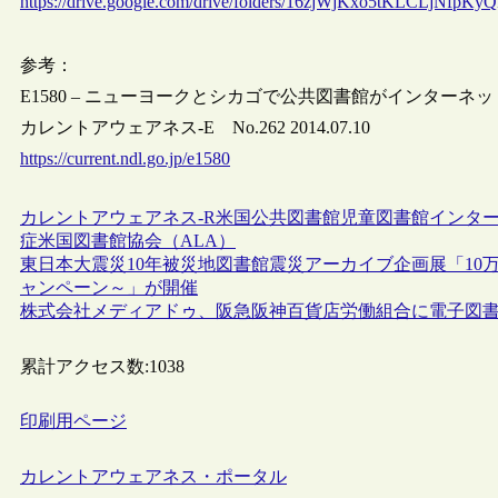
https://drive.google.com/drive/folders/16zjWjKxo5tKLCLjNfp
参考：
E1580 – ニューヨークとシカゴで公共図書館がインターネッ
カレントアウェアネス-E No.262 2014.07.10
https://current.ndl.go.jp/e1580
カレントアウェアネス-R
米国
公共図書館
児童図書館
インタ
症
米国図書館協会（ALA）
東日本大震災10年被災地図書館震災アーカイブ企画展「10
ャンペーン～」が開催
株式会社メディアドゥ、阪急阪神百貨店労働組合に電子図
累計アクセス数:
1038
印刷用ページ
カレントアウェアネス・ポータル