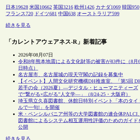
日本
19628
米国
10662
英国
3216
欧州
1426
カナダ
1069
韓国
950
フランス
720
ドイツ
681
中国
638
オーストラリア
599
続きを見る
「カレントアウェアネス-R」新着記事
2026年08月07日
令和8年熊本地震による文化財等の被害が83件に（8月
日時点）
名古屋市、名古屋城の現天守閣の記録を募集中
【イベント】人間文化研究機構DH推進室、「第5回 D
若手の会（2026夏）―デジタル・ヒューマニティーズ
で“繋がる×広がる”人文学―」（8/24-25・大阪府）
埼玉県立久喜図書館、休館日特別イベント「本のタイ
ルで一句!」を開催
米・ペンシルバニア州等の大学図書館の連合体PALCI
図書館によるシステム相互運用性評価のためのガイド
公開
続きを見る