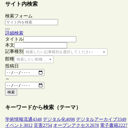
サイト内検索
検索フォーム
詳細検索
タイトル
本文
記事種別
検索したい記事種別を選択してください
館種
検索したい館種を選択してください
投稿日
～
検索
キーワードから検索（テーマ）
学術情報流通
4348
デジタル化
4098
デジタルアーカイブ
3349
イベント
3012
災害
2754
オープンアクセス
2678
電子書籍
2227