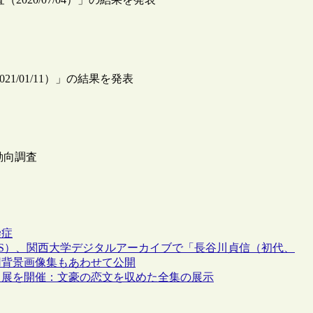
21/01/11）」の結果を発表
館動向調査
染症
AS）、関西大学デジタルアーカイブで「長谷川貞信（初代、
用背景画像集もあわせて公開
」展を開催：文豪の恋文を収めた全集の展示