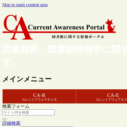
Skip to main content area
図書館界、図書館情報学に関
す。
メインメニュー
CA-R
CA-E
カレントアウェアネス-R
カレントアウェアネス
検索フォーム
詳細検索