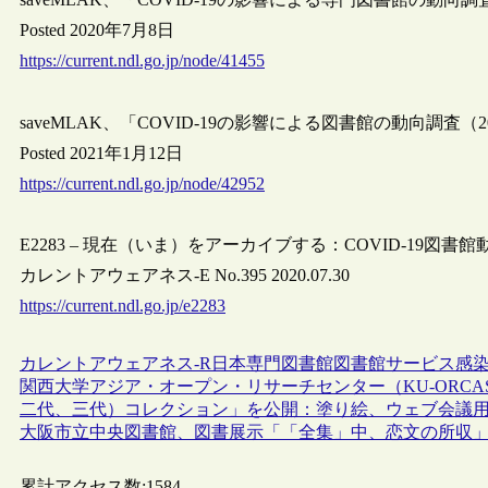
Posted 2020年7月8日
https://current.ndl.go.jp/node/41455
saveMLAK、「COVID-19の影響による図書館の動向調査（20
Posted 2021年1月12日
https://current.ndl.go.jp/node/42952
E2283 – 現在（いま）をアーカイブする：COVID-19図書
カレントアウェアネス-E No.395 2020.07.30
https://current.ndl.go.jp/e2283
カレントアウェアネス-R
日本
専門図書館
図書館サービス
感
関西大学アジア・オープン・リサーチセンター（KU-ORC
二代、三代）コレクション」を公開：塗り絵、ウェブ会議
大阪市立中央図書館、図書展示「「全集」中、恋文の所収
累計アクセス数:
1584