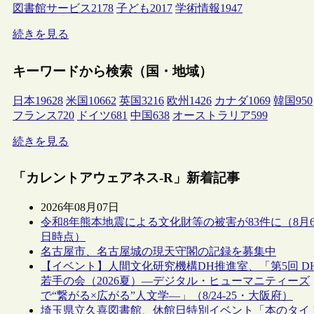
図書館サービス
2178
子ども
2017
学術情報
1947
続きを見る
キーワードから検索（国・地域）
日本
19628
米国
10662
英国
3216
欧州
1426
カナダ
1069
韓国
950
フランス
720
ドイツ
681
中国
638
オーストラリア
599
続きを見る
「カレントアウェアネス-R」新着記事
2026年08月07日
令和8年熊本地震による文化財等の被害が83件に（8月
日時点）
名古屋市、名古屋城の現天守閣の記録を募集中
【イベント】人間文化研究機構DH推進室、「第5回 D
若手の会（2026夏）―デジタル・ヒューマニティーズ
で“繋がる×広がる”人文学―」（8/24-25・大阪府）
埼玉県立久喜図書館、休館日特別イベント「本のタイ