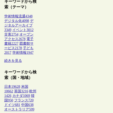
キーワードから検
索（テーマ）
学術情報流通
4348
デジタル化
4098
デ
ジタルアーカイブ
3349
イベント
3012
災害
2754
オープン
アクセス
2678
電子
書籍
2227
図書館サ
ービス
2178
子ども
2017
学術情報
1947
続きを見る
キーワードから検
索（国・地域）
日本
19628
米国
10662
英国
3216
欧州
1426
カナダ
1069
韓
国
950
フランス
720
ドイツ
681
中国
638
オーストラリア
599