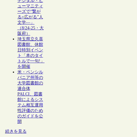
デジタル・ヒ
ューマニティ
ーズで“繋が
る×広がる”人
文学―」
（8/24-25・大
阪府）
埼玉県立久喜
図書館、休館
日特別イベン
ト「本のタイ
トルで一句!」
を開催
米・ペンシル
バニア州等の
大学図書館の
連合体
PALCI、図書
館によるシス
テム相互運用
性評価のため
のガイドを公
開
続きを見る