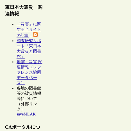
東日本大震災 関
連情報
「災害」に関
する当サイト
の記事
：
調査研究リポ
ート「東日本
大震災と図書
館」
地震・災害 関
連情報（レフ
ァレンス協同
データベー
ス）
各地の図書館
等の被災情報
等について
（外部リン
ク）
saveMLAK
CAポータルにつ