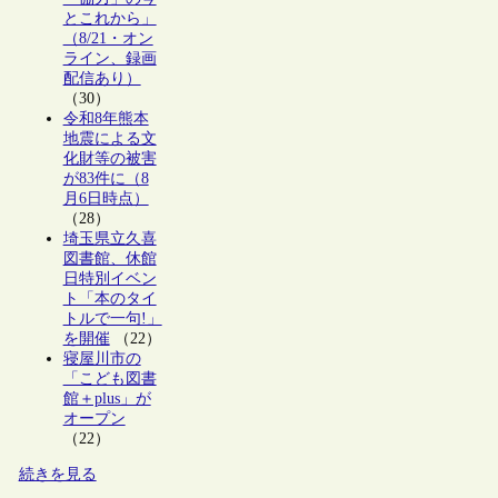
とこれから」
（8/21・オン
ライン、録画
配信あり）
（30）
令和8年熊本
地震による文
化財等の被害
が83件に（8
月6日時点）
（28）
埼玉県立久喜
図書館、休館
日特別イベン
ト「本のタイ
トルで一句!」
を開催
（22）
寝屋川市の
「こども図書
館＋plus」が
オープン
（22）
続きを見る