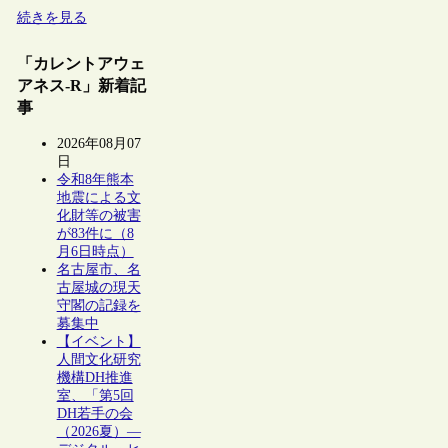
続きを見る
「カレントアウェ
アネス-R」新着記
事
2026年08月07
日
令和8年熊本
地震による文
化財等の被害
が83件に（8
月6日時点）
名古屋市、名
古屋城の現天
守閣の記録を
募集中
【イベント】
人間文化研究
機構DH推進
室、「第5回
DH若手の会
（2026夏）―