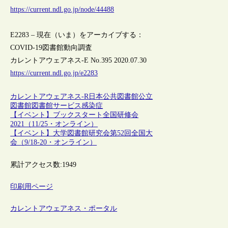
https://current.ndl.go.jp/node/44488
E2283 – 現在（いま）をアーカイブする：
COVID-19図書館動向調査
カレントアウェアネス-E No.395 2020.07.30
https://current.ndl.go.jp/e2283
カレントアウェアネス-R
日本
公共図書館
公立
図書館
図書館サービス
感染症
【イベント】ブックスタート全国研修会
2021（11/25・オンライン）
【イベント】大学図書館研究会第52回全国大
会（9/18-20・オンライン）
累計アクセス数:
1949
印刷用ページ
カレントアウェアネス・ポータル