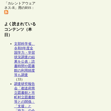
「カレントアウェア
ネス-R」用のRSS：
よく読まれている
コンテンツ（本
日）
文部科学省、
令和8年度全
国学力・学習
状況調査の結
果を公表：読
書時間や図書
館の利用頻度
等も調査
（33）
調査研究報告
会「都道府県
立図書館と市
町村立図書館
等との関係：
「支援」と
「協力」の今