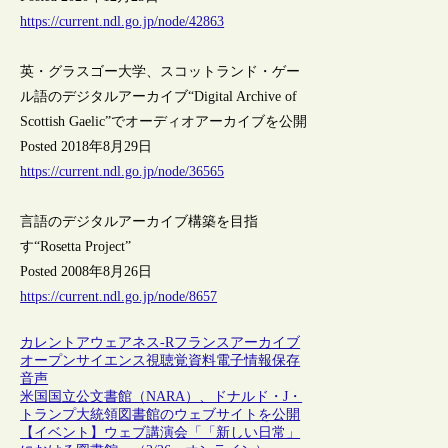
https://current.ndl.go.jp/node/42863
英・グラスゴー大学、スコットランド・ゲー
ル語のデジタルアーカイブ“Digital Archive of
Scottish Gaelic”でオーディオアーカイブを公開
Posted 2018年8月29日
https://current.ndl.go.jp/node/36565
言語のデジタルアーカイブ構築を目指
す“Rosetta Project”
Posted 2008年8月26日
https://current.ndl.go.jp/node/8657
カレントアウェアネス-R
フランス
アーカイブ
オープンサイエンス
視聴覚資料
電子情報保存
音声
米国国立公文書館（NARA）、ドナルド・J・
トランプ大統領図書館のウェブサイトを公開
【イベント】ウェブ講演会「「新しい日常」