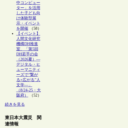
中コンピュー
ター」を活用
した子ども向
け体験型展
示・イベント
を開催
（58）
【イベント】
人間文化研究
機構DH推進
室、「第5回
DH若手の会
（2026夏）―
デジタル・ヒ
ューマニティ
ーズで“繋が
る×広がる”人
文学―」
（8/24-25・大
阪府）
（52）
続きを見る
東日本大震災 関
連情報