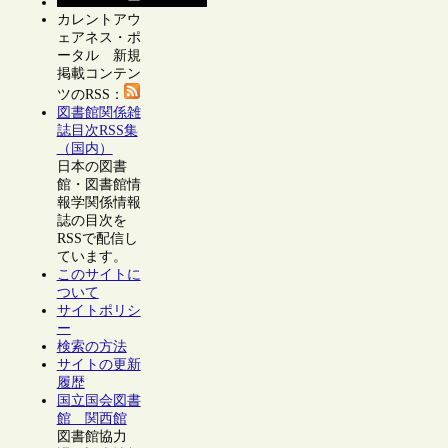
カレントアウ
ェアネス・ポ
ータル 新規
掲載コンテン
ツのRSS：
図書館関係雑
誌目次RSS集
（国内）
日本の図書
館・図書館情
報学関係情報
誌の目次を
RSSで配信し
ています。
このサイトに
ついて
サイトポリシ
ー
検索の方法
サイトの更新
履歴
国立国会図書
館 関西館
図書館協力