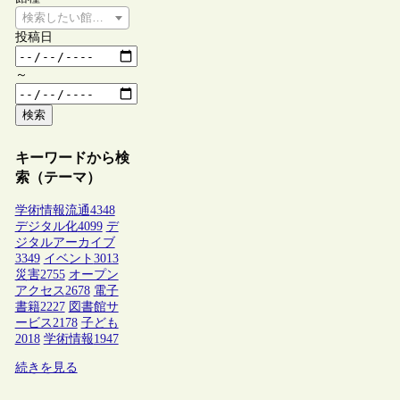
検索したい館種を選択してください
投稿日
～
検索
キーワードから検
索（テーマ）
学術情報流通
4348
デジタル化
4099
デ
ジタルアーカイブ
3349
イベント
3013
災害
2755
オープン
アクセス
2678
電子
書籍
2227
図書館サ
ービス
2178
子ども
2018
学術情報
1947
続きを見る