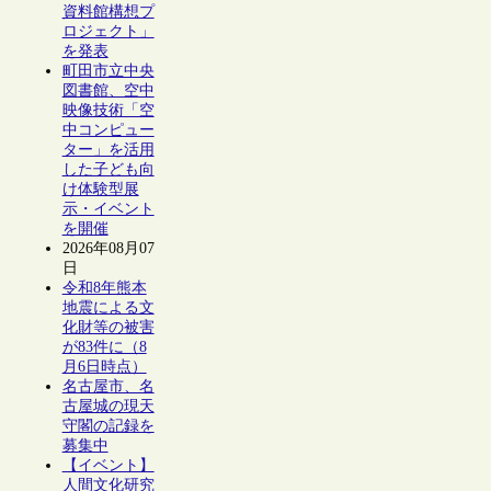
資料館構想プ
ロジェクト」
を発表
町田市立中央
図書館、空中
映像技術「空
中コンピュー
ター」を活用
した子ども向
け体験型展
示・イベント
を開催
2026年08月07
日
令和8年熊本
地震による文
化財等の被害
が83件に（8
月6日時点）
名古屋市、名
古屋城の現天
守閣の記録を
募集中
【イベント】
人間文化研究