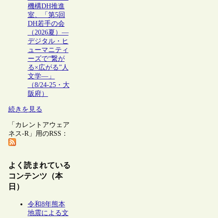
機構DH推進
室、「第5回
DH若手の会
（2026夏）―
デジタル・ヒ
ューマニティ
ーズで“繋が
る×広がる”人
文学―」
（8/24-25・大
阪府）
続きを見る
「カレントアウェア
ネス-R」用のRSS：
よく読まれている
コンテンツ（本
日）
令和8年熊本
地震による文