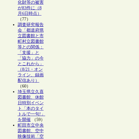
化財等の被害
が83件に（8
月6日時点）
（77）
調査研究報告
会「都道府県
立図書館と市
町村立図書館
等との関係：
「支援」と
「協力」の今
とこれから」
（8/21・オン
ライン、録画
配信あり）
（60）
埼玉県立久喜
図書館、休館
日特別イベン
ト「本のタイ
トルで一句!」
を開催
（59）
町田市立中央
図書館、空中
映像技術「空