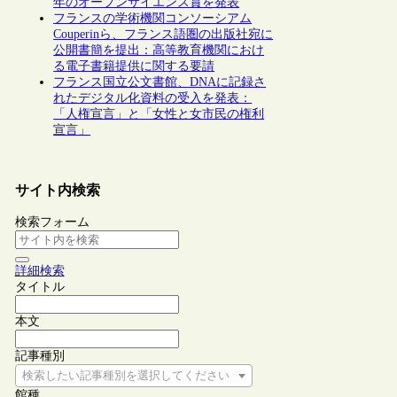
年のオープンサイエンス賞を発表
フランスの学術機関コンソーシアム
Couperinら、フランス語圏の出版社宛に
公開書簡を提出：高等教育機関におけ
る電子書籍提供に関する要請
フランス国立公文書館、DNAに記録さ
れたデジタル化資料の受入を発表：
「人権宣言」と「女性と女市民の権利
宣言」
サイト内検索
検索フォーム
詳細検索
タイトル
本文
記事種別
検索したい記事種別を選択してください
館種