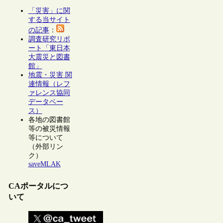
「災害」に関
する当サイト
の記事
：
調査研究リポ
ート「東日本
大震災と図書
館」
地震・災害 関
連情報（レフ
ァレンス協同
データベー
ス）
各地の図書館
等の被災情報
等について
（外部リン
ク）
saveMLAK
CAポータルにつ
いて