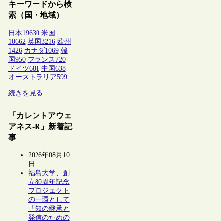
キーワードから検
索（国・地域）
日本
19630
米国
10662
英国
3216
欧州
1426
カナダ
1069
韓
国
950
フランス
720
ドイツ
681
中国
638
オーストラリア
599
続きを見る
「カレントアウェ
アネス-R」新着記
事
2026年08月10
日
福島大学、創
立80周年記念
プロジェクト
の一環として
「知の継承と
発信のための