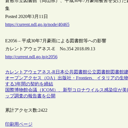
倉敷市立図書館（岡山県）、平成30年7月豪雨被害を受け
集
Posted 2020年3月11日
https://current.ndl.go.jp/node/40465
E2056 – 平成30年7月豪雨による図書館等への影響
カレントアウェアネス-E No.354 2018.09.13
http://current.ndl.go.jp/e2056
カレントアウェアネス-R
日本
公共図書館
公立図書館
図書館
オープンアクセス（OA）出版社・Frontiers、イタリアの生
する3年間の契約を締結
国際博物館会議（ICOM）、新型コロナウイルス感染症が
ップ調査の報告書を公開
累計アクセス数:
2422
印刷用ページ