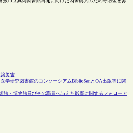
た倉敷市立真備図書館再開に向けた図書購入のため寄附金を募
建築
災害
物医学研究図書館のコンソーシアムBiblioSanとOA出版等に関
美術館・博物館及びその職員へ与えた影響に関するフォローア