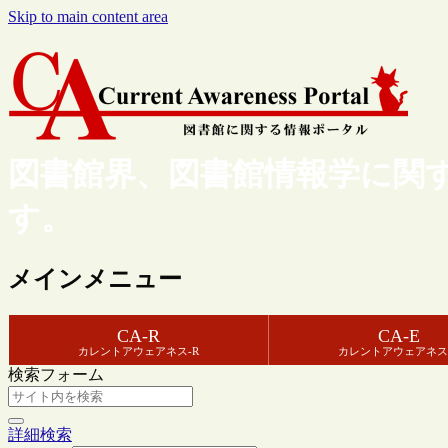
Skip to main content area
図書館界、図書館情報学に関
す。
メインメニュー
CA-R
CA-E
カレントアウェアネス-R
カレントアウェアネス
検索フォーム
詳細検索