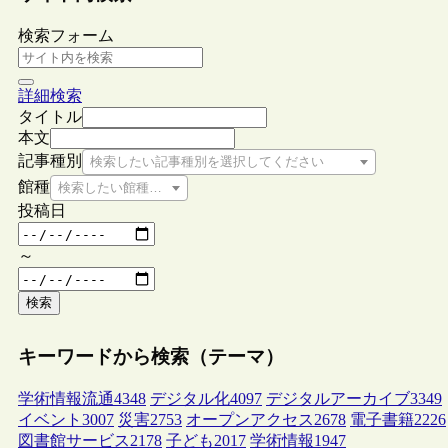
検索フォーム
詳細検索
タイトル
本文
記事種別
検索したい記事種別を選択してください
館種
検索したい館種を選択してください
投稿日
～
検索
キーワードから検索（テーマ）
学術情報流通
4348
デジタル化
4097
デジタルアーカイブ
3349
イベント
3007
災害
2753
オープンアクセス
2678
電子書籍
2226
図書館サービス
2178
子ども
2017
学術情報
1947