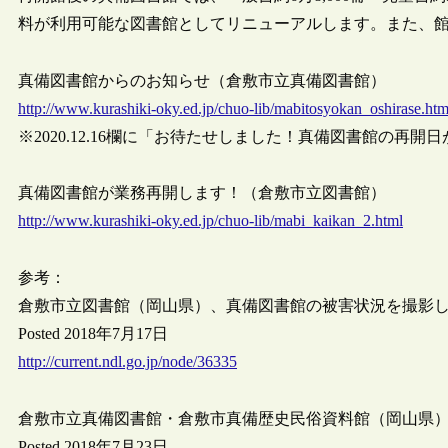
料が利用可能な図書館としてリニューアルします。また、
真備図書館からのお知らせ（倉敷市立真備図書館）
http://www.kurashiki-oky.ed.jp/chuo-lib/mabitosyokan_oshirase.htm
※2020.12.16欄に「お待たせしました！真備図書館の再
真備図書館が業務再開します！（倉敷市立図書館）
http://www.kurashiki-oky.ed.jp/chuo-lib/mabi_kaikan_2.html
参考：
倉敷市立図書館（岡山県）、真備図書館の被害状況を撮影
Posted 2018年7月17日
http://current.ndl.go.jp/node/36335
倉敷市立真備図書館・倉敷市真備歴史民俗資料館（岡山県
Posted 2018年7月23日