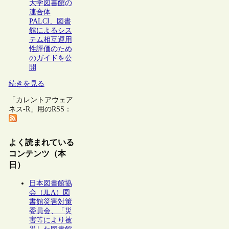
大学図書館の
連合体
PALCI、図書
館によるシス
テム相互運用
性評価のため
のガイドを公
開
続きを見る
「カレントアウェア
ネス-R」用のRSS：
よく読まれている
コンテンツ（本
日）
日本図書館協
会（JLA）図
書館災害対策
委員会、「災
害等により被