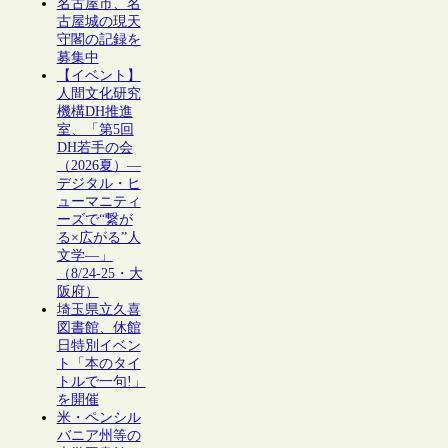
名古屋市、名
古屋城の現天
守閣の記録を
募集中
【イベント】
人間文化研究
機構DH推進
室、「第5回
DH若手の会
（2026夏）―
デジタル・ヒ
ューマニティ
ーズで“繋が
る×広がる”人
文学―」
（8/24-25・大
阪府）
埼玉県立久喜
図書館、休館
日特別イベン
ト「本のタイ
トルで一句!」
を開催
米・ペンシル
バニア州等の