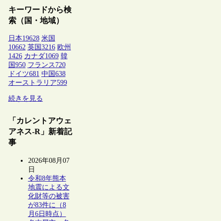
キーワードから検
索（国・地域）
日本
19628
米国
10662
英国
3216
欧州
1426
カナダ
1069
韓
国
950
フランス
720
ドイツ
681
中国
638
オーストラリア
599
続きを見る
「カレントアウェ
アネス-R」新着記
事
2026年08月07
日
令和8年熊本
地震による文
化財等の被害
が83件に（8
月6日時点）