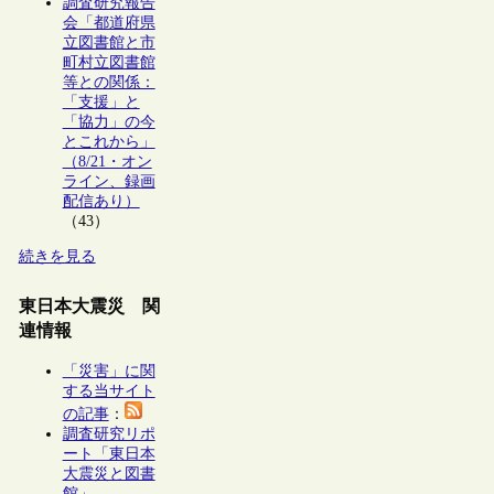
調査研究報告
会「都道府県
立図書館と市
町村立図書館
等との関係：
「支援」と
「協力」の今
とこれから」
（8/21・オン
ライン、録画
配信あり）
（43）
続きを見る
東日本大震災 関
連情報
「災害」に関
する当サイト
の記事
：
調査研究リポ
ート「東日本
大震災と図書
館」