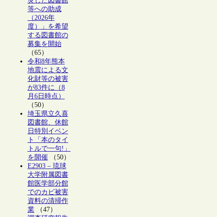
災した図書館
等への助成
（2026年
度）」を希望
する図書館の
募集を開始
（65）
令和8年熊本
地震による文
化財等の被害
が83件に（8
月6日時点）
（50）
埼玉県立久喜
図書館、休館
日特別イベン
ト「本のタイ
トルで一句!」
を開催
（50）
E2903 – 琉球
大学附属図書
館医学部分館
でのカビ被害
資料の清掃作
業
（47）