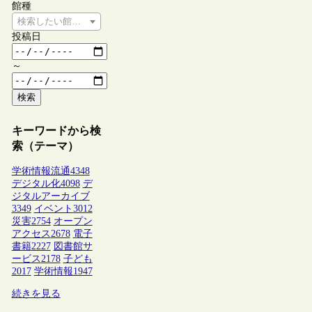
館種
検索したい館種を選択してください
投稿日
～
検索
キーワードから検
索（テーマ）
学術情報流通
4348
デジタル化
4098
デ
ジタルアーカイブ
3349
イベント
3012
災害
2754
オープン
アクセス
2678
電子
書籍
2227
図書館サ
ービス
2178
子ども
2017
学術情報
1947
続きを見る