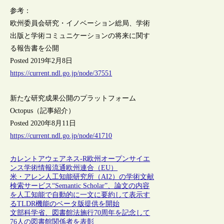
参考：
欧州委員会研究・イノベーション総局、学術
出版と学術コミュニケーションの将来に関す
る報告書を公開
Posted 2019年2月8日
https://current.ndl.go.jp/node/37551
新たな研究成果公開のプラットフォーム
Octopus（記事紹介）
Posted 2020年8月11日
https://current.ndl.go.jp/node/41710
カレントアウェアネス-R
欧州
オープンサイエ
ンス
学術情報流通
欧州連合（EU）
米・アレン人工知能研究所（AI2）の学術文献
検索サービス“Semantic Scholar”、論文の内容
を人工知能で自動的に一文に要約して表示す
るTLDR機能のベータ版提供を開始
文部科学省、図書館法施行70周年を記念して
76人の図書館関係者を表彰