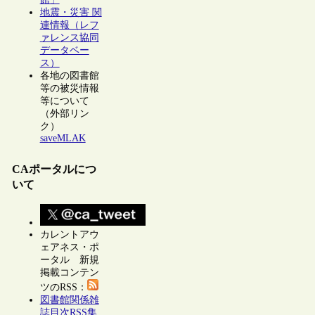
地震・災害 関
連情報（レフ
ァレンス協同
データベー
ス）
各地の図書館
等の被災情報
等について
（外部リン
ク）
saveMLAK
CAポータルにつ
いて
カレントアウ
ェアネス・ポ
ータル 新規
掲載コンテン
ツのRSS：
図書館関係雑
誌目次RSS集