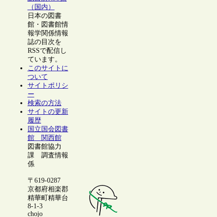
（国内）
日本の図書
館・図書館情
報学関係情報
誌の目次を
RSSで配信し
ています。
このサイトに
ついて
サイトポリシ
ー
検索の方法
サイトの更新
履歴
国立国会図書
館 関西館
図書館協力
課 調査情報
係
〒619-0287
京都府相楽郡
精華町精華台
8-1-3
chojo