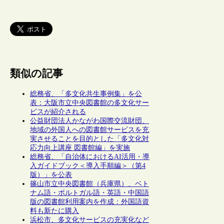
類似の記事
総務省、「多文化共生事例集」を公
表：大阪市立中央図書館の多文化サー
ビスが紹介される
公益財団法人かながわ国際交流財団、
地域の外国人への図書館サービスを充
実させることを目的とした「多文化対
応力向上講座 図書館編」を実施
総務省、「自治体におけるAI活用・導
入ガイドブック＜導入手順編＞（第4
版）」を公表
篠山市立中央図書館（兵庫県）、ベト
ナム語・ポルトガル語・英語・中国語
版の図書館利用案内を作成：外国語資
料も新たに購入
浜松市、多文化サービスの充実化など