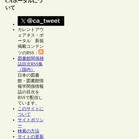
CAポータルにつ
いて
カレントアウ
ェアネス・ポ
ータル 新規
掲載コンテン
ツのRSS：
図書館関係雑
誌目次RSS集
（国内）
日本の図書
館・図書館情
報学関係情報
誌の目次を
RSSで配信し
ています。
このサイトに
ついて
サイトポリシ
ー
検索の方法
サイトの更新