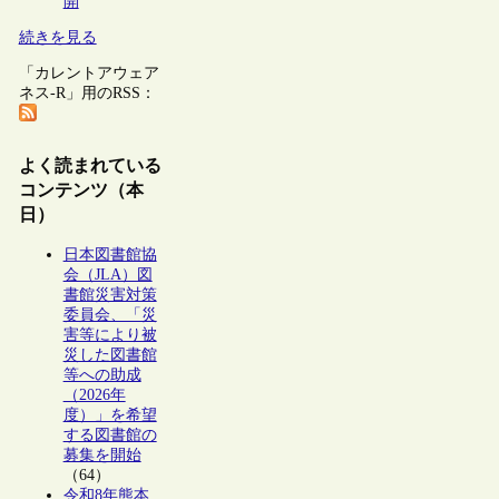
開
続きを見る
「カレントアウェア
ネス-R」用のRSS：
よく読まれている
コンテンツ（本
日）
日本図書館協
会（JLA）図
書館災害対策
委員会、「災
害等により被
災した図書館
等への助成
（2026年
度）」を希望
する図書館の
募集を開始
（64）
令和8年熊本