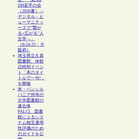
DH若手の会
（2026夏）―
デジタル・ヒ
ューマニティ
ーズで“繋が
る×広がる”人
文学―」
（8/24-25・大
阪府）
埼玉県立久喜
図書館、休館
日特別イベン
ト「本のタイ
トルで一句!」
を開催
米・ペンシル
バニア州等の
大学図書館の
連合体
PALCI、図書
館によるシス
テム相互運用
性評価のため
のガイドを公