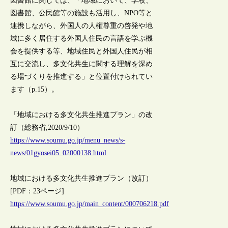
図書館に関しては、「地域において、学校、
図書館、公民館等の施設も活用し、NPO等と
連携しながら、外国人の人権尊重の啓発や地
域に多く居住する外国人住民の言語を学ぶ機
会を提供する等、地域住民と外国人住民が相
互に交流し、多文化共生に関する理解を深め
る場づくりを推進する」と位置付けられてい
ます（p.15）。
「地域における多文化共生推進プラン」の改
訂（総務省,2020/9/10）
https://www.soumu.go.jp/menu_news/s-
news/01gyosei05_02000138.html
地域における多文化共生推進プラン（改訂）
[PDF：23ページ]
https://www.soumu.go.jp/main_content/000706218.pdf