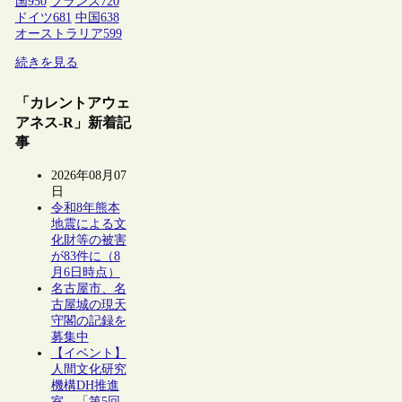
国
950
フランス
720
ドイツ
681
中国
638
オーストラリア
599
続きを見る
「カレントアウェ
アネス-R」新着記
事
2026年08月07
日
令和8年熊本
地震による文
化財等の被害
が83件に（8
月6日時点）
名古屋市、名
古屋城の現天
守閣の記録を
募集中
【イベント】
人間文化研究
機構DH推進
室、「第5回