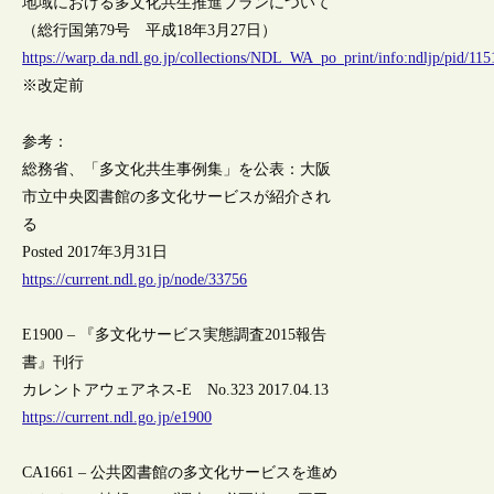
地域における多文化共生推進プランについて
（総行国第79号 平成18年3月27日）
https://warp.da.ndl.go.jp/collections/NDL_WA_po_print/info:ndljp/pi
※改定前
参考：
総務省、「多文化共生事例集」を公表：大阪
市立中央図書館の多文化サービスが紹介され
る
Posted 2017年3月31日
https://current.ndl.go.jp/node/33756
E1900 – 『多文化サービス実態調査2015報告
書』刊行
カレントアウェアネス-E No.323 2017.04.13
https://current.ndl.go.jp/e1900
CA1661 – 公共図書館の多文化サービスを進め