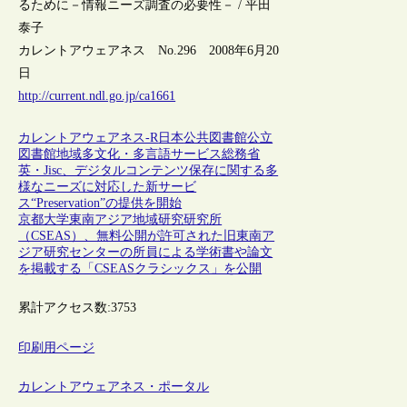
るために－情報ニーズ調査の必要性－ / 平田
泰子
カレントアウェアネス No.296 2008年6月20
日
http://current.ndl.go.jp/ca1661
カレントアウェアネス-R
日本
公共図書館
公立
図書館
地域
多文化・多言語サービス
総務省
英・Jisc、デジタルコンテンツ保存に関する多
様なニーズに対応した新サービ
ス“Preservation”の提供を開始
京都大学東南アジア地域研究研究所
（CSEAS）、無料公開が許可された旧東南ア
ジア研究センターの所員による学術書や論文
を掲載する「CSEASクラシックス」を公開
累計アクセス数:
3753
印刷用ページ
カレントアウェアネス・ポータル