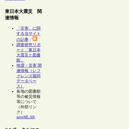
東日本大震災 関
連情報
「災害」に関
する当サイト
の記事
：
調査研究リポ
ート「東日本
大震災と図書
館」
地震・災害 関
連情報（レフ
ァレンス協同
データベー
ス）
各地の図書館
等の被災情報
等について
（外部リン
ク）
saveMLAK