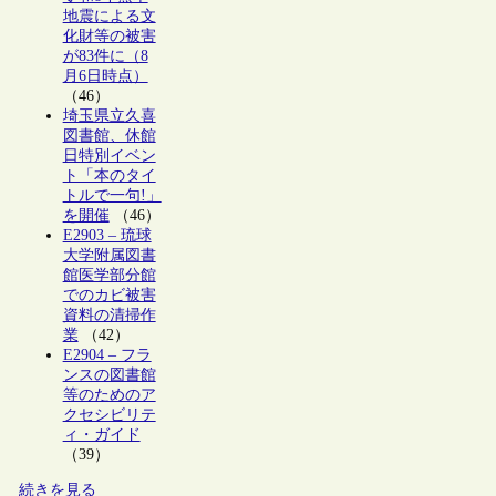
地震による文
化財等の被害
が83件に（8
月6日時点）
（46）
埼玉県立久喜
図書館、休館
日特別イベン
ト「本のタイ
トルで一句!」
を開催
（46）
E2903 – 琉球
大学附属図書
館医学部分館
でのカビ被害
資料の清掃作
業
（42）
E2904 – フラ
ンスの図書館
等のためのア
クセシビリテ
ィ・ガイド
（39）
続きを見る