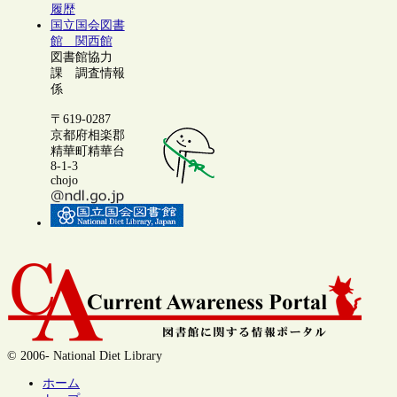
履歴
国立国会図書
館 関西館
図書館協力
課 調査情報
係
〒619-0287
京都府相楽郡
精華町精華台
8-1-3
chojo
© 2006- National Diet Library
ホーム