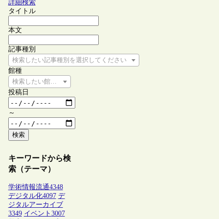
詳細検索
タイトル
本文
記事種別
検索したい記事種別を選択してください
館種
検索したい館種を選択してください
投稿日
～
検索
キーワードから検
索（テーマ）
学術情報流通
4348
デジタル化
4097
デ
ジタルアーカイブ
3349
イベント
3007