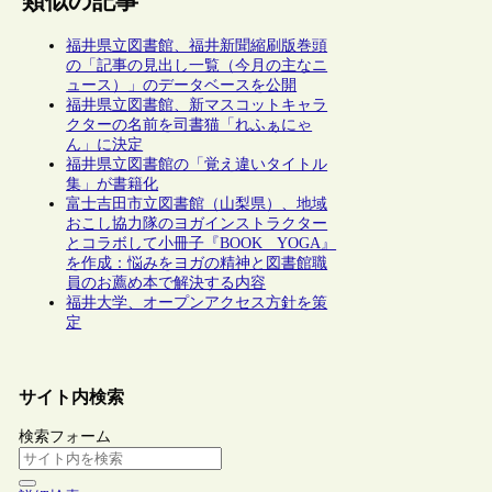
類似の記事
福井県立図書館、福井新聞縮刷版巻頭
の「記事の見出し一覧（今月の主なニ
ュース）」のデータベースを公開
福井県立図書館、新マスコットキャラ
クターの名前を司書猫「れふぁにゃ
ん」に決定
福井県立図書館の「覚え違いタイトル
集」が書籍化
富士吉田市立図書館（山梨県）、地域
おこし協力隊のヨガインストラクター
とコラボして小冊子『BOOK YOGA』
を作成：悩みをヨガの精神と図書館職
員のお薦め本で解決する内容
福井大学、オープンアクセス方針を策
定
サイト内検索
検索フォーム