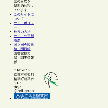
誌の目次を
RSSで配信し
ています。
このサイトに
ついて
サイトポリシ
ー
検索の方法
サイトの更新
履歴
国立国会図書
館 関西館
図書館協力
課 調査情報
係
〒619-0287
京都府相楽郡
精華町精華台
8-1-3
chojo