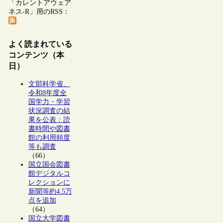
「カレントアウェア
ネス-R」用のRSS：
よく読まれている
コンテンツ（本
日）
文部科学省、
令和8年度全
国学力・学習
状況調査の結
果を公表：読
書時間や図書
館の利用頻度
等も調査
（66）
国立国会図書
館デジタルコ
レクションに
新聞等約4.5万
点を追加
（64）
国立大学図書