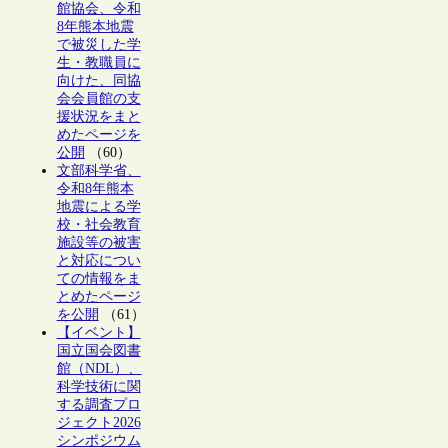
館協会、令和
8年熊本地震
で被災した学
生・教職員に
向けた、同協
会会員館の支
援状況をまと
めたページを
公開
（60）
文部科学省、
令和8年熊本
地震による学
校・社会教育
施設等の被害
と対応につい
ての情報をま
とめたページ
を公開
（61）
【イベント】
国立国会図書
館（NDL）、
科学技術に関
する調査プロ
ジェクト2026
シンポジウム