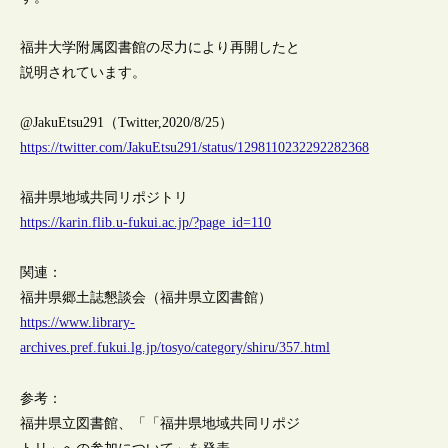
福井大学附属図書館の尽力により再開したと
説明されています。
@JakuEtsu291（Twitter,2020/8/25）
https://twitter.com/JakuEtsu291/status/1298110232292282368
福井県地域共同リポジトリ
https://karin.flib.u-fukui.ac.jp/?page_id=110
関連：
福井県郷土誌懇談会（福井県立図書館）
https://www.library-
archives.pref.fukui.lg.jp/tosyo/category/shiru/357.html
参考：
福井県立図書館、「「福井県地域共同リポジ