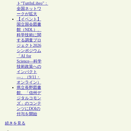
ト“TuttInLibro”：
全国ネットワ
ークが拡大
【イベント】
国立国会図書
館（NDL）、
科学技術に関
する調査プロ
ジェクト2026
シンポジウム
「AI for
Science―科学
技術政策への
インパクト
―」（9/11・
オンライン）
県立長野図書
館、「信州デ
ジタルコモン
ズ」のコンテ
ンツにDOIの
付与を開始
続きを見る