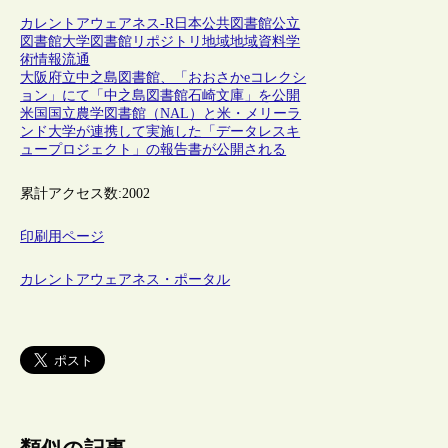
カレントアウェアネス-R
日本
公共図書館
公立
図書館
大学図書館
リポジトリ
地域
地域資料
学
術情報流通
大阪府立中之島図書館、「おおさかeコレクシ
ョン」にて「中之島図書館石崎文庫」を公開
米国国立農学図書館（NAL）と米・メリーラ
ンド大学が連携して実施した「データレスキ
ュープロジェクト」の報告書が公開される
累計アクセス数:
2002
印刷用ページ
カレントアウェアネス・ポータル