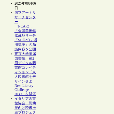
2026年08月06
日
国立アートリ
サーチセンタ
ー
（NCAR）、
「全国美術館
収蔵品サーチ
「SHŪZŌ」活
用講座」の鼎
談内容を公開
東京大学附属
図書館、第2
回デジタル図
書館コンペテ
ィション「東
大図書館をデ
ザインせよ！
Next Library
Challenge
2030」を開催
イタリア図書
館協会、乳幼
児向け読書推
進プロジェク