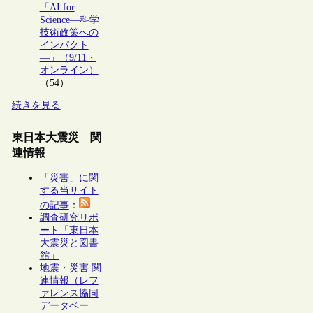
「AI for
Science―科学
技術政策への
インパクト
―」（9/11・
オンライン）
（54）
続きを見る
東日本大震災 関
連情報
「災害」に関
する当サイト
の記事
：
調査研究リポ
ート「東日本
大震災と図書
館」
地震・災害 関
連情報（レフ
ァレンス協同
データベー