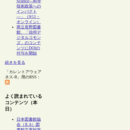
Science―科学
技術政策への
インパクト
―」（9/11・
オンライン）
県立長野図書
館、「信州デ
ジタルコモン
ズ」のコンテ
ンツにDOIの
付与を開始
続きを見る
「カレントアウェア
ネス-R」用のRSS：
よく読まれている
コンテンツ（本
日）
日本図書館協
会（JLA）図
書館災害対策