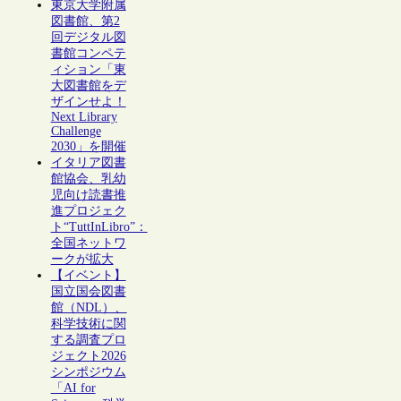
東京大学附属
図書館、第2
回デジタル図
書館コンペテ
ィション「東
大図書館をデ
ザインせよ！
Next Library
Challenge
2030」を開催
イタリア図書
館協会、乳幼
児向け読書推
進プロジェク
ト“TuttInLibro”：
全国ネットワ
ークが拡大
【イベント】
国立国会図書
館（NDL）、
科学技術に関
する調査プロ
ジェクト2026
シンポジウム
「AI for