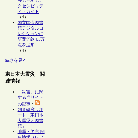
等のためのア
クセシビリテ
ィ・ガイド
（4）
国立国会図書
館デジタルコ
レクションに
新聞等約4.5万
点を追加
（4）
続きを見る
東日本大震災 関
連情報
「災害」に関
する当サイト
の記事
：
調査研究リポ
ート「東日本
大震災と図書
館」
地震・災害 関
連情報（レフ