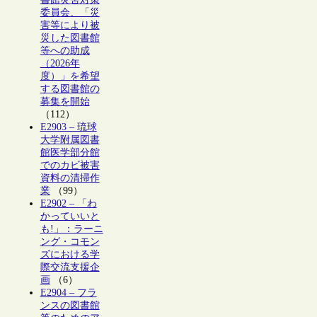
委員会、「災
害等により被
災した図書館
等への助成
（2026年
度）」を希望
する図書館の
募集を開始
（112）
E2903 – 琉球
大学附属図書
館医学部分館
でのカビ被害
資料の清掃作
業
（99）
E2902 – 「わ
かっていいと
も!」：ラーニ
ング・コモン
ズにおける学
際交流支援企
画
（6）
E2904 – フラ
ンスの図書館