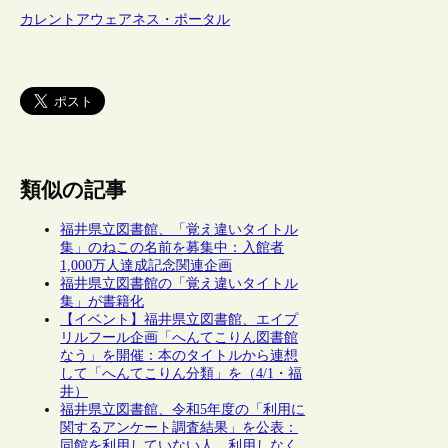
カレントアウェアネス・ポータル
類似の記事
福井県立図書館、「覚え違いタイトル
集」のねこの名前を募集中：入館者
1,000万人達成記念関連企画
福井県立図書館の「覚え違いタイトル
集」が書籍化
【イベント】福井県立図書館、エイプ
リルフール企画「へんてこりん図書館
なう」を開催：本のタイトルから連想
して「へんてこりん分類」を（4/1・福
井）
福井県立図書館、令和5年度の「利用に
関するアンケート調査結果」を公表：
同館を利用していない人、利用しなく