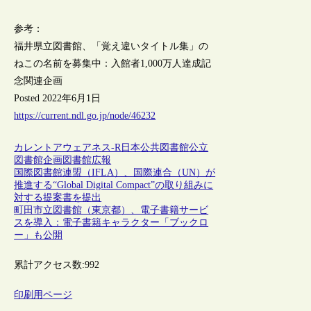
参考：
福井県立図書館、「覚え違いタイトル集」の
ねこの名前を募集中：入館者1,000万人達成記
念関連企画
Posted 2022年6月1日
https://current.ndl.go.jp/node/46232
カレントアウェアネス-R
日本
公共図書館
公立
図書館
企画
図書館広報
国際図書館連盟（IFLA）、国際連合（UN）が
推進する“Global Digital Compact”の取り組みに
対する提案書を提出
町田市立図書館（東京都）、電子書籍サービ
スを導入：電子書籍キャラクター「ブックロ
ー」も公開
累計アクセス数:
992
印刷用ページ