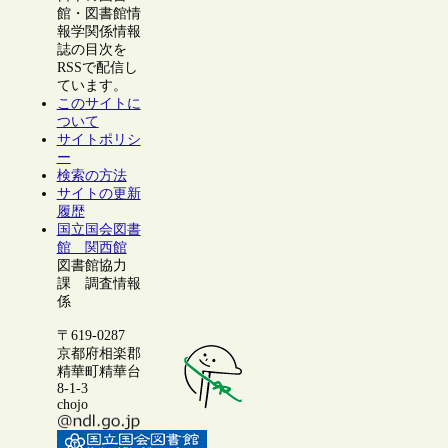
館・図書館情
報学関係情報
誌の目次を
RSSで配信し
ています。
このサイトに
ついて
サイトポリシ
ー
検索の方法
サイトの更新
履歴
国立国会図書
館 関西館
図書館協力
課 調査情報
係
〒619-0287
京都府相楽郡
精華町精華台
8-1-3
chojo