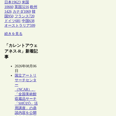
日本
19623
米国
10660
英国
3216
欧州
1426
カナダ
1069
韓
国
950
フランス
720
ドイツ
681
中国
638
オーストラリア
599
続きを見る
「カレントアウェ
アネス-R」新着記
事
2026年08月06
日
国立アートリ
サーチセンタ
ー
（NCAR）、
「全国美術館
収蔵品サーチ
「SHŪZŌ」活
用講座」の鼎
談内容を公開