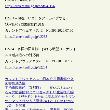
https://current.ndl.go.jp/node/41156
E2283 – 現在（いま）をアーカイブする：
COVID-19図書館動向調査
カレントアウェアネス-E No.395 2020.07.30
https://current.ndl.go.jp/e2283
E2284 – 各国の図書館における新型コロナウイ
ルス感染症への対応例
カレントアウェアネス-E No.395 2020.07.30
https://current.ndl.go.jp/e2284
カレントアウェアネス-R
日本
公共図書館
公立
図書館
感染症
宇治市図書館（京都府）、「夏休み！ぬいぐ
るみの図書館おとまり会～新しい生活様式編
～」や、3密を避けるために読み聞かせをマン
ツーマンで行なう「夏休みひとりじめおはな
し会」を開催
米・ハーバード大学ホートン図書館、2020年