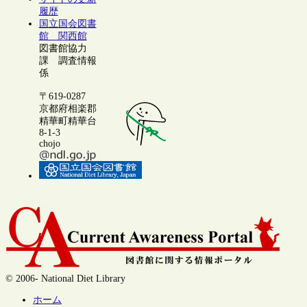
履歴
国立国会図書
館 関西館
図書館協力
課 調査情報
係
〒619-0287
京都府相楽郡
精華町精華台
8-1-3
chojo
© 2006- National Diet Library
ホーム