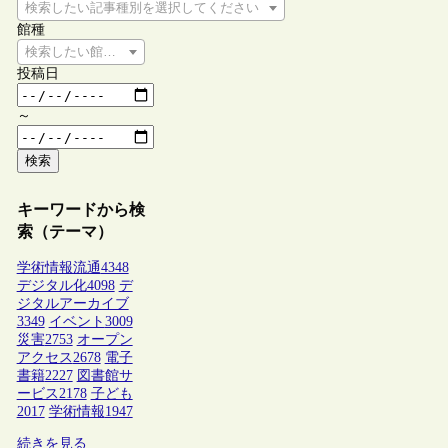
検索したい記事種別を選択してください
館種
検索したい館種を選択してください
投稿日
～
検索
キーワードから検
索（テーマ）
学術情報流通
4348
デジタル化
4098
デ
ジタルアーカイブ
3349
イベント
3009
災害
2753
オープン
アクセス
2678
電子
書籍
2227
図書館サ
ービス
2178
子ども
2017
学術情報
1947
続きを見る