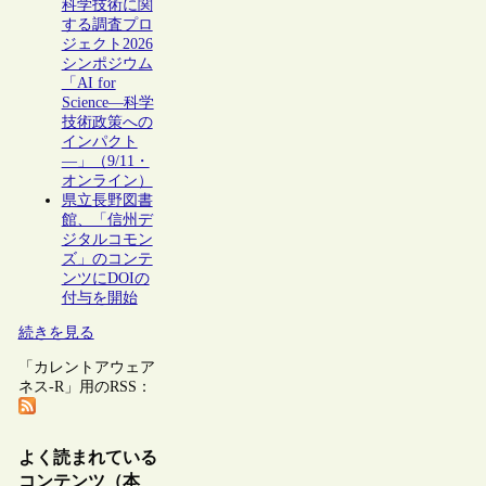
科学技術に関
する調査プロ
ジェクト2026
シンポジウム
「AI for
Science―科学
技術政策への
インパクト
―」（9/11・
オンライン）
県立長野図書
館、「信州デ
ジタルコモン
ズ」のコンテ
ンツにDOIの
付与を開始
続きを見る
「カレントアウェア
ネス-R」用のRSS：
よく読まれている
コンテンツ（本