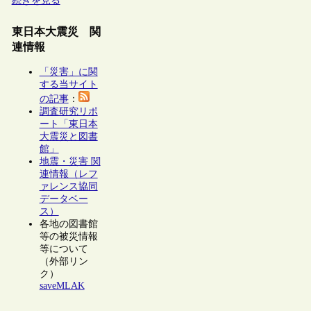
続きを見る
東日本大震災 関
連情報
「災害」に関
する当サイト
の記事
：
調査研究リポ
ート「東日本
大震災と図書
館」
地震・災害 関
連情報（レフ
ァレンス協同
データベー
ス）
各地の図書館
等の被災情報
等について
（外部リン
ク）
saveMLAK