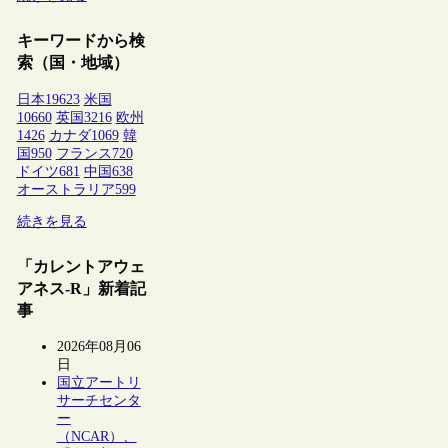
キーワードから検
索（国・地域）
日本
19623
米国
10660
英国
3216
欧州
1426
カナダ
1069
韓
国
950
フランス
720
ドイツ
681
中国
638
オーストラリア
599
続きを見る
「カレントアウェ
アネス-R」新着記
事
2026年08月06
日
国立アートリ
サーチセンタ
ー
（NCAR）、