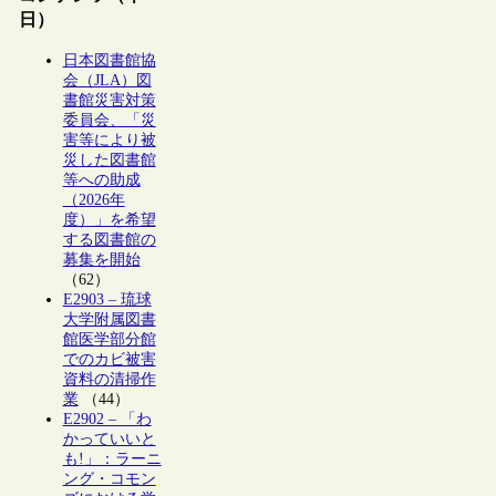
日）
日本図書館協
会（JLA）図
書館災害対策
委員会、「災
害等により被
災した図書館
等への助成
（2026年
度）」を希望
する図書館の
募集を開始
（62）
E2903 – 琉球
大学附属図書
館医学部分館
でのカビ被害
資料の清掃作
業
（44）
E2902 – 「わ
かっていいと
も!」：ラーニ
ング・コモン