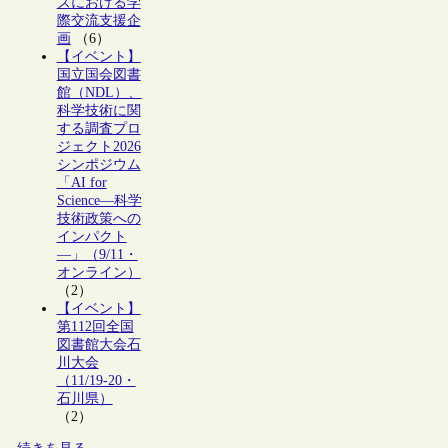
ズにおける学
際交流支援企
画
（6）
【イベント】
国立国会図書
館（NDL）、
科学技術に関
する調査プロ
ジェクト2026
シンポジウム
「AI for
Science―科学
技術政策への
インパクト
―」（9/11・
オンライン）
（2）
【イベント】
第112回全国
図書館大会石
川大会
（11/19-20・
石川県）
（2）