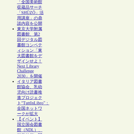
「全国美術館
収蔵品サーチ
「SHŪZŌ」活
用講座」の鼎
談内容を公開
東京大学附属
図書館、第2
回デジタル図
書館コンペテ
ィション「東
大図書館をデ
ザインせよ！
Next Library
Challenge
2030」を開催
イタリア図書
館協会、乳幼
児向け読書推
進プロジェク
ト“TuttInLibro”：
全国ネットワ
ークが拡大
【イベント】
国立国会図書
館（NDL）、