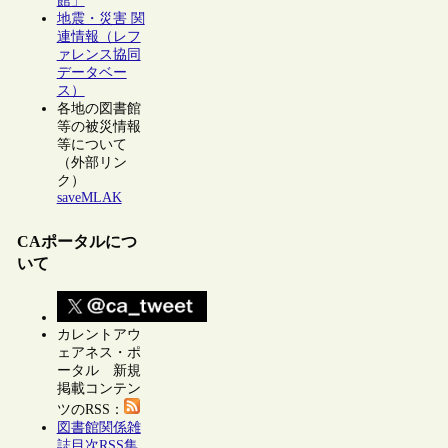
館」
地震・災害 関
連情報（レフ
ァレンス協同
データベー
ス）
各地の図書館
等の被災情報
等について
（外部リン
ク）
saveMLAK
CAポータルにつ
いて
カレントアウ
ェアネス・ポ
ータル 新規
掲載コンテン
ツのRSS：
図書館関係雑
誌目次RSS集