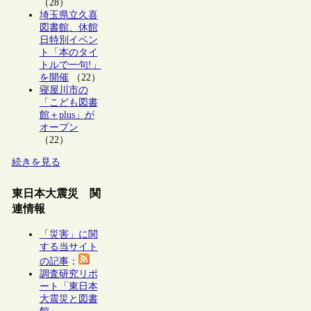
（28）
埼玉県立久喜
図書館、休館
日特別イベン
ト「本のタイ
トルで一句!」
を開催
（22）
寝屋川市の
「こども図書
館＋plus」が
オープン
（22）
続きを見る
東日本大震災 関
連情報
「災害」に関
する当サイト
の記事
：
調査研究リポ
ート「東日本
大震災と図書