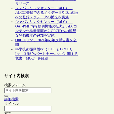
リリース
ジャパンリンクセンター（JaLC）、
JaLCに登録できるメタデータやDataCite
への登録メタデータの拡充を実施
ジャパンリンクセンター（JaLC）、
OAI-PMH情報提供機能の拡充とJaLCコ
ンテンツ検索画面からORCIDへの簡易
な登録機能の追加を実施
ORCID, Inc.、2021年の年次報告書を公
開
科学技術振興機構（JST）とORCID,
Inc.、戦略的パートナーシップに関する
覚書（MOC）を締結
サイト内検索
検索フォーム
詳細検索
タイトル
本文