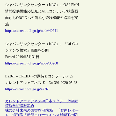
ジャパンリンクセンター（JaLC）、OAI-PMH
情報提供機能の拡充とJaLCコンテンツ検索画
面からORCIDへの簡易な登録機能の追加を実
施
https://current.ndl.go.jp/node/40741
ジャパンリンクセンター（JaLC）、「JaLCコ
ンテンツ検索」画面を公開
Posted 2019年5月31日
https://current.ndl.go.jp/node/38268
E2261 – ORCIDへの期待とコンソーシアム
カレントアウェアネス-E No.391 2020.05.28
https://current.ndl.go.jp/e2261
カレントアウェアネス-R
日本
メタデータ
学術
情報
学術情報流通
株式会社未来の図書館 研究所、「動向レポー
ト」増刊号「新型コロナウイルス影響下の図