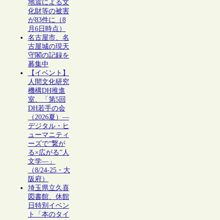
地震による文
化財等の被害
が83件に（8
月6日時点）
名古屋市、名
古屋城の現天
守閣の記録を
募集中
【イベント】
人間文化研究
機構DH推進
室、「第5回
DH若手の会
（2026夏）―
デジタル・ヒ
ューマニティ
ーズで“繋が
る×広がる”人
文学―」
（8/24-25・大
阪府）
埼玉県立久喜
図書館、休館
日特別イベン
ト「本のタイ