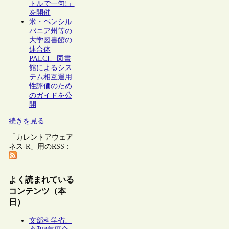
トルで一句!」
を開催
米・ペンシル
バニア州等の
大学図書館の
連合体
PALCI、図書
館によるシス
テム相互運用
性評価のため
のガイドを公
開
続きを見る
「カレントアウェア
ネス-R」用のRSS：
よく読まれている
コンテンツ（本
日）
文部科学省、