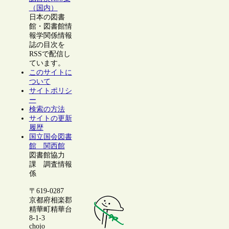
（国内）
日本の図書
館・図書館情
報学関係情報
誌の目次を
RSSで配信し
ています。
このサイトに
ついて
サイトポリシ
ー
検索の方法
サイトの更新
履歴
国立国会図書
館 関西館
図書館協力
課 調査情報
係
〒619-0287
京都府相楽郡
精華町精華台
8-1-3
chojo