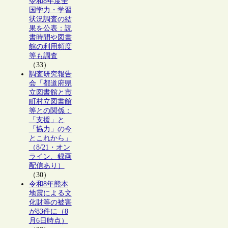
令和8年度全
国学力・学習
状況調査の結
果を公表：読
書時間や図書
館の利用頻度
等も調査
（33）
調査研究報告
会「都道府県
立図書館と市
町村立図書館
等との関係：
「支援」と
「協力」の今
とこれから」
（8/21・オン
ライン、録画
配信あり）
（30）
令和8年熊本
地震による文
化財等の被害
が83件に（8
月6日時点）