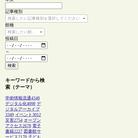
記事種別
検索したい記事種別を選択してください
館種
検索したい館種を選択してください
投稿日
～
検索
キーワードから検
索（テーマ）
学術情報流通
4348
デジタル化
4098
デ
ジタルアーカイブ
3349
イベント
3012
災害
2754
オープン
アクセス
2678
電子
書籍
2227
図書館サ
ービス
2178
子ども