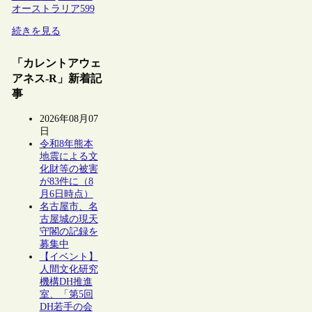
オーストラリア
599
続きを見る
「カレントアウェ
アネス-R」新着記
事
2026年08月07
日
令和8年熊本
地震による文
化財等の被害
が83件に（8
月6日時点）
名古屋市、名
古屋城の現天
守閣の記録を
募集中
【イベント】
人間文化研究
機構DH推進
室、「第5回
DH若手の会