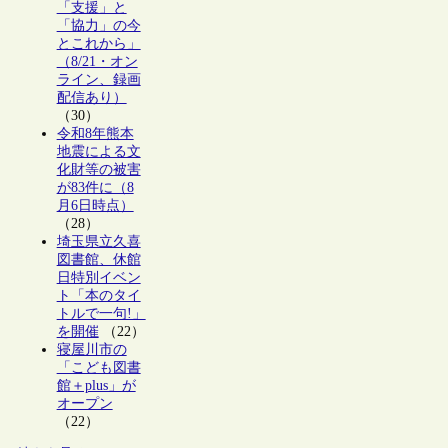
「支援」と
「協力」の今
とこれから」
（8/21・オン
ライン、録画
配信あり）
（30）
令和8年熊本
地震による文
化財等の被害
が83件に（8
月6日時点）
（28）
埼玉県立久喜
図書館、休館
日特別イベン
ト「本のタイ
トルで一句!」
を開催
（22）
寝屋川市の
「こども図書
館＋plus」が
オープン
（22）