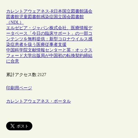
カレントアウェアネス-R
日本
国立図書館
議会
図書館
児童図書館
感染症
国立国会図書館
（NDL）
エルゼビア・ジャパン株式会社、医療情報デ
ータベース「今日の臨床サポート」の一部コ
ンテンツを無料提供：新型コロナウイルス感
染症患者を扱う医療従事者支援
中国科学院文献情報センターと英・オックス
フォード大学出版局が中国初の転換契約締結
に合意
累計アクセス数:
2127
印刷用ページ
カレントアウェアネス・ポータル