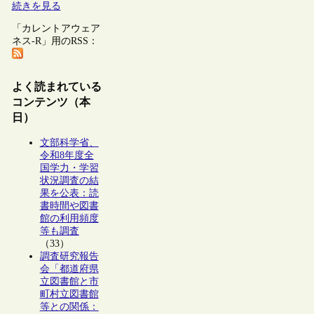
続きを見る
「カレントアウェア
ネス-R」用のRSS：
よく読まれている
コンテンツ（本
日）
文部科学省、
令和8年度全
国学力・学習
状況調査の結
果を公表：読
書時間や図書
館の利用頻度
等も調査
（33）
調査研究報告
会「都道府県
立図書館と市
町村立図書館
等との関係：