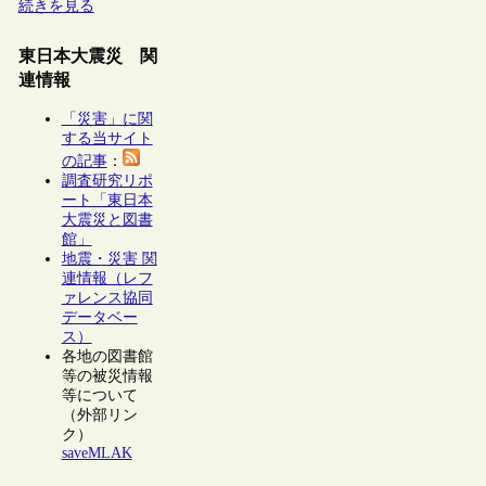
続きを見る
東日本大震災 関
連情報
「災害」に関
する当サイト
の記事
：
調査研究リポ
ート「東日本
大震災と図書
館」
地震・災害 関
連情報（レフ
ァレンス協同
データベー
ス）
各地の図書館
等の被災情報
等について
（外部リン
ク）
saveMLAK