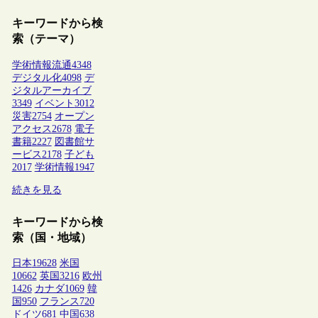
キーワードから検
索（テーマ）
学術情報流通
4348
デジタル化
4098
デ
ジタルアーカイブ
3349
イベント
3012
災害
2754
オープン
アクセス
2678
電子
書籍
2227
図書館サ
ービス
2178
子ども
2017
学術情報
1947
続きを見る
キーワードから検
索（国・地域）
日本
19628
米国
10662
英国
3216
欧州
1426
カナダ
1069
韓
国
950
フランス
720
ドイツ
681
中国
638