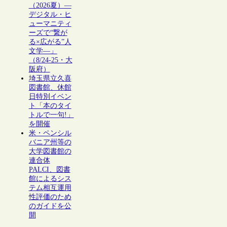
（2026夏）―
デジタル・ヒ
ューマニティ
ーズで“繋が
る×広がる”人
文学―」
（8/24-25・大
阪府）
埼玉県立久喜
図書館、休館
日特別イベン
ト「本のタイ
トルで一句!」
を開催
米・ペンシル
バニア州等の
大学図書館の
連合体
PALCI、図書
館によるシス
テム相互運用
性評価のため
のガイドを公
開