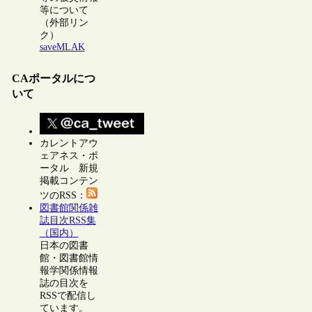
等について
（外部リン
ク）
saveMLAK
CAポータルにつ
いて
カレントアウ
ェアネス・ポ
ータル 新規
掲載コンテン
ツのRSS：
図書館関係雑
誌目次RSS集
（国内）
日本の図書
館・図書館情
報学関係情報
誌の目次を
RSSで配信し
ています。