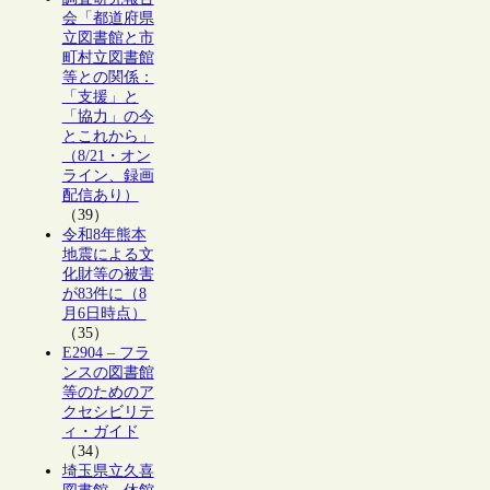
会「都道府県
立図書館と市
町村立図書館
等との関係：
「支援」と
「協力」の今
とこれから」
（8/21・オン
ライン、録画
配信あり）
（39）
令和8年熊本
地震による文
化財等の被害
が83件に（8
月6日時点）
（35）
E2904 – フラ
ンスの図書館
等のためのア
クセシビリテ
ィ・ガイド
（34）
埼玉県立久喜