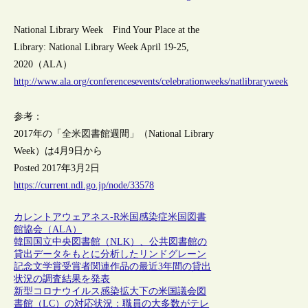
National Library Week Find Your Place at the
Library: National Library Week April 19-25,
2020（ALA）
http://www.ala.org/conferencesevents/celebrationweeks/natlibraryweek
参考：
2017年の「全米図書館週間」（National Library
Week）は4月9日から
Posted 2017年3月2日
https://current.ndl.go.jp/node/33578
カレントアウェアネス-R
米国
感染症
米国図書
館協会（ALA）
韓国国立中央図書館（NLK）、公共図書館の
貸出データをもとに分析したリンドグレーン
記念文学賞受賞者関連作品の最近3年間の貸出
状況の調査結果を発表
新型コロナウイルス感染拡大下の米国議会図
書館（LC）の対応状況：職員の大多数がテレ