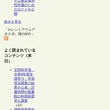
テム相互運用
性評価のため
のガイドを公
開
続きを見る
「カレントアウェア
ネス-R」用のRSS：
よく読まれている
コンテンツ（本
日）
文部科学省、
令和8年度全
国学力・学習
状況調査の結
果を公表：読
書時間や図書
館の利用頻度
等も調査
（43）
調査研究報告