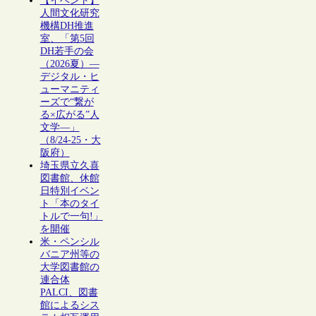
【イベント】
人間文化研究
機構DH推進
室、「第5回
DH若手の会
（2026夏）―
デジタル・ヒ
ューマニティ
ーズで“繋が
る×広がる”人
文学―」
（8/24-25・大
阪府）
埼玉県立久喜
図書館、休館
日特別イベン
ト「本のタイ
トルで一句!」
を開催
米・ペンシル
バニア州等の
大学図書館の
連合体
PALCI、図書
館によるシス