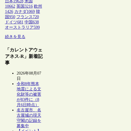
日本
19628
米国
10662
英国
3216
欧州
1426
カナダ
1069
韓
国
950
フランス
720
ドイツ
681
中国
638
オーストラリア
599
続きを見る
「カレントアウェ
アネス-R」新着記
事
2026年08月07
日
令和8年熊本
地震による文
化財等の被害
が83件に（8
月6日時点）
名古屋市、名
古屋城の現天
守閣の記録を
募集中