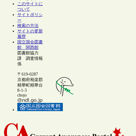
このサイトに
ついて
サイトポリシ
ー
検索の方法
サイトの更新
履歴
国立国会図書
館 関西館
図書館協力
課 調査情報
係
〒619-0287
京都府相楽郡
精華町精華台
8-1-3
chojo