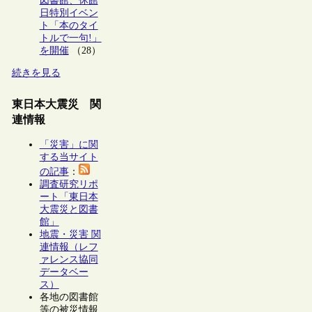
図書館、休館
日特別イベン
ト「本のタイ
トルで一句!」
を開催
（28）
続きを見る
東日本大震災 関
連情報
「災害」に関
する当サイト
の記事
：
調査研究リポ
ート「東日本
大震災と図書
館」
地震・災害 関
連情報（レフ
ァレンス協同
データベー
ス）
各地の図書館
等の被災情報