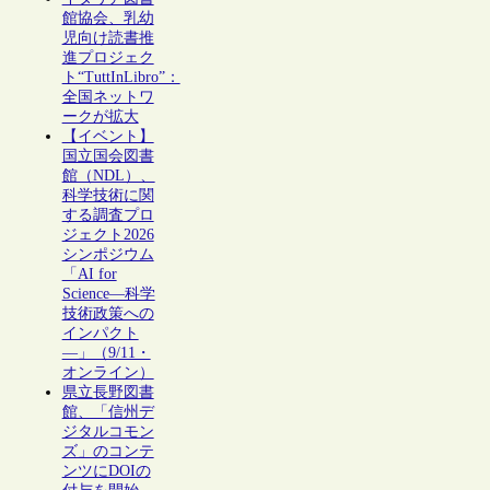
館協会、乳幼
児向け読書推
進プロジェク
ト“TuttInLibro”：
全国ネットワ
ークが拡大
【イベント】
国立国会図書
館（NDL）、
科学技術に関
する調査プロ
ジェクト2026
シンポジウム
「AI for
Science―科学
技術政策への
インパクト
―」（9/11・
オンライン）
県立長野図書
館、「信州デ
ジタルコモン
ズ」のコンテ
ンツにDOIの