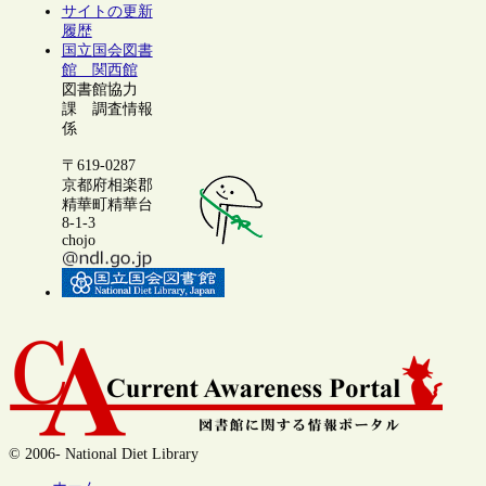
サイトの更新
履歴
国立国会図書
館 関西館
図書館協力
課 調査情報
係
〒619-0287
京都府相楽郡
精華町精華台
8-1-3
chojo
© 2006- National Diet Library