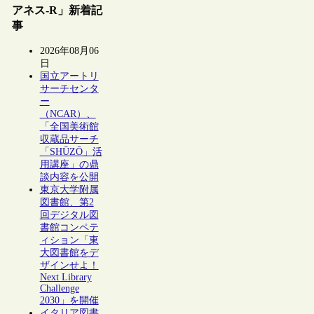
アネス-R」新着記
事
2026年08月06
日
国立アートリ
サーチセンタ
ー
（NCAR）、
「全国美術館
収蔵品サーチ
「SHŪZŌ」活
用講座」の鼎
談内容を公開
東京大学附属
図書館、第2
回デジタル図
書館コンペテ
ィション「東
大図書館をデ
ザインせよ！
Next Library
Challenge
2030」を開催
イタリア図書