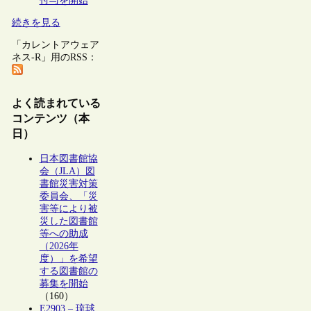
付与を開始
続きを見る
「カレントアウェア
ネス-R」用のRSS：
よく読まれている
コンテンツ（本
日）
日本図書館協
会（JLA）図
書館災害対策
委員会、「災
害等により被
災した図書館
等への助成
（2026年
度）」を希望
する図書館の
募集を開始
（160）
E2903 – 琉球