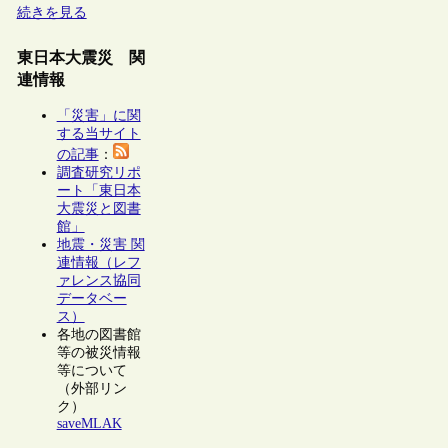
続きを見る
東日本大震災 関
連情報
「災害」に関
する当サイト
の記事
：
調査研究リポ
ート「東日本
大震災と図書
館」
地震・災害 関
連情報（レフ
ァレンス協同
データベー
ス）
各地の図書館
等の被災情報
等について
（外部リン
ク）
saveMLAK