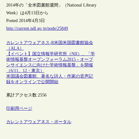
2014年の「全米図書館週間」（National Library
Week）は4月13日から
Posted 2014年4月3日
http://current.ndl.go.jp/node/25849
カレントアウェアネス-R
米国
米国図書館協会
（ALA）
【イベント】国立情報学研究所（NII）、「学
術情報基盤オープンフォーラム2015－オープ
ンサイエンスに向けた学術情報基盤」を開催
（6/11、12・東京）
米国議会図書館、著名な詩人・作家の音声記
録をオンラインで公開開始
累計アクセス数:
2556
印刷用ページ
カレントアウェアネス・ポータル