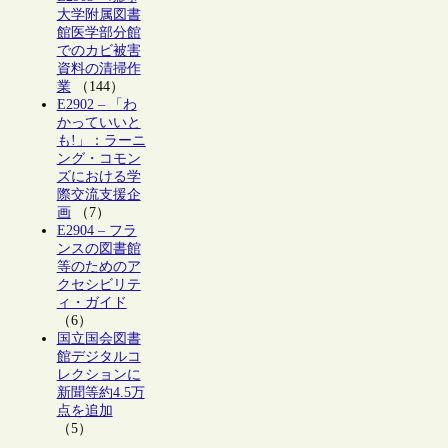
大学附属図書
館医学部分館
でのカビ被害
資料の清掃作
業
（144）
E2902 – 「わ
かっていいと
も!」：ラーニ
ング・コモン
ズにおける学
際交流支援企
画
（7）
E2904 – フラ
ンスの図書館
等のためのア
クセシビリテ
ィ・ガイド
（6）
国立国会図書
館デジタルコ
レクションに
新聞等約4.5万
点を追加
（5）